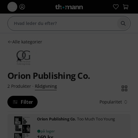
Start 
Alle kategorier
Orion Publishing Co.
Rådgivning
2
Produkter
·
Filter
Popularitet
Orion Publishing Co.
Too Much Too Young
på lager
160
kr