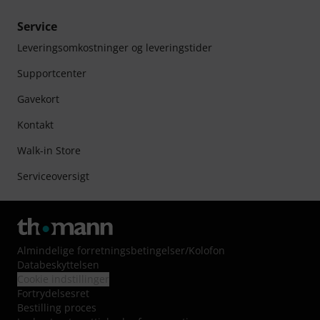
Service
Leveringsomkostninger og leveringstider
Supportcenter
Gavekort
Kontakt
Walk-in Store
Serviceoversigt
Almindelige forretningsbetingelser
/
Kolofon
Databeskyttelsen
Cookie indstillinger
Fortrydelsesret
Bestilling proces