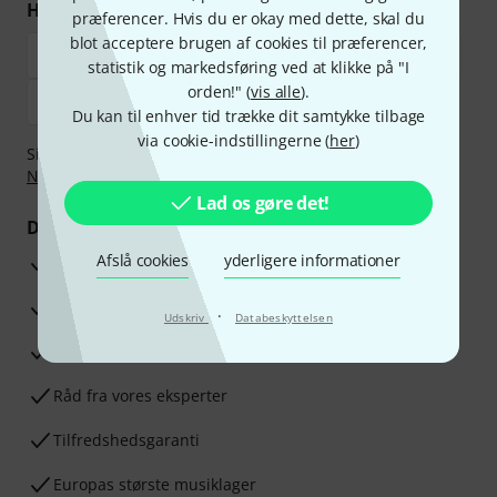
Handl og betal sikkert
præferencer. Hvis du er okay med dette, skal du
blot acceptere brugen af cookies til præferencer,
statistik og markedsføring ved at klikke på "I
orden!" (
vis alle
).
Du kan til enhver tid trække dit samtykke tilbage
via cookie-indstillingerne (
her
)
Sikker betaling med Bankoverførsel, PayPal,
Klarna Betal
Nu
,
Klarna betaling i rater
eller Kreditkort.
Lad os gøre det!
Dine fordele
Afslå cookies
yderligere informationer
3 års Thomann Garanti
30 dages money back garanti
·
Udskriv
Databeskyttelsen
Reparationsservice
Råd fra vores eksperter
Tilfredshedsgaranti
Europas største musiklager