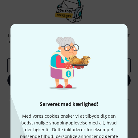
Thomann Newsletter
Tilmeld dig Thomann Nyhedsbrevet på engelsk og med lidt
held kan du vinde en af
50 gavekort
hver værdi
50 €
!
Inspirerende bidrag
Tilbud
Thomann-indsigter
Email adresse
*
Tilmeld dig nu
Når jeg klikker på "Tilmeld dig nu", erklærer jeg mig samtidig
indforstået med at modtage e-mail-reklame. Dette tilsagn kan når som
Serveret med kærlighed!
helst trækkes tilbage. Find yderligere informationer i vores
informationer om databeskyttelse
.
Med vores cookies ønsker vi at tilbyde dig den
* Obligatorisk felt
bedst mulige shoppingoplevelse med alt, hvad
der hører til. Dette inkluderer for eksempel
passende tilbud, personlige annoncer og gemte