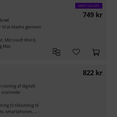
MEST SOLGTE
749
kr
lbræt
til at bladre gennem
, Microsoft Word,
og Mac
822
kr
visning af digitalt
, scannede
 til tilslutning til
s, smartphones, ...