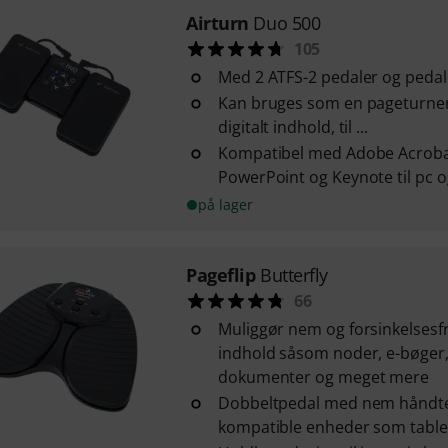
Airturn
Duo 500
105
Med 2 ATFS-2 pedaler og peda
Kan bruges som en pageturner 
digitalt indhold, til ...
Kompatibel med Adobe Acrobat
PowerPoint og Keynote til pc 
på lager
Pageflip
Butterfly
66
Muliggør nem og forsinkelsesfri 
indhold såsom noder, e-bøger
dokumenter og meget mere
Dobbeltpedal med nem håndtering
kompatible enheder som tablet