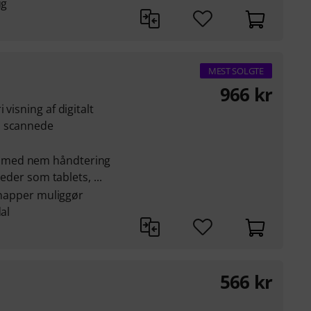
ug
MEST SOLGTE
966
kr
visning af digitalt
, scannede
 med nem håndtering
heder som tablets, ...
 knapper muliggør
al
566
kr