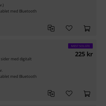
.)
-tablet med Bluetooth
MEST SOLGTE
225
kr
 sider med digitalt
,
v.
-tablet med Bluetooth