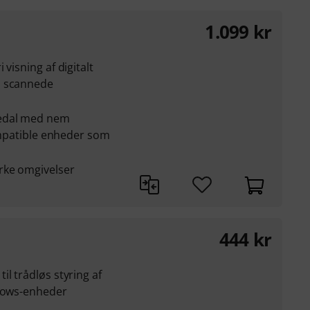
1.099
kr
visning af digitalt
, scannede
edal med nem
kompatible enheder som
rke omgivelser
444
kr
l trådløs styring af
ndows-enheder