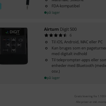
FDA-kompatibel
på lager
Airturn
Digit 500
6
Til iOS, Android, MAC eller PC
Kan bruges som en pageturner 
med digitalt indhold
Til teleprompter-apps eller som
enheder med Bluetooth (medie
osv.)
på lager
Gratis levering fra 1.100 
Alle priser er inkl. mom