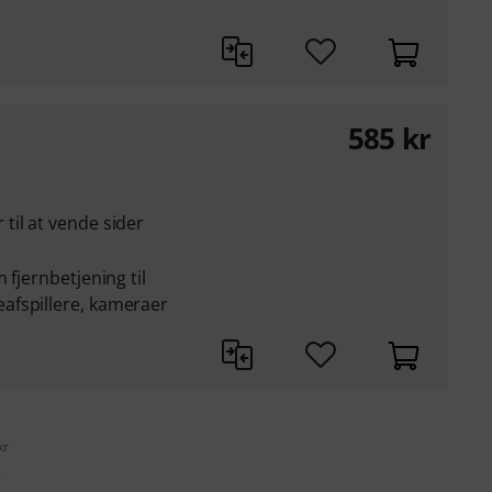
585
kr
til at vende sider
 fjernbetjening til
afspillere, kameraer
kr
s