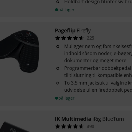
Holdbart design til intensiv br
på lager
Pageflip
Firefly
225
Muliggør nem og forsinkelsesfri 
indhold såsom noder, e-bøger
dokumenter og meget mere
Programmerbar dobbeltpedal
til tilslutning til kompatible en
To 3,5 mm jackstik til valgfrie
udvidelse til en firedobbelt ped
på lager
IK Multimedia
iRig BlueTurn
490