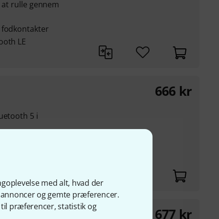
t at rulle gennem
 fodkontakter
ooth LE
666
kr
uetooth 5 i
I-noter,
eyboardkommandoer
ngoplevelse med alt, hvad der
ge annoncer og gemte præferencer.
il præferencer, statistik og
677
kr