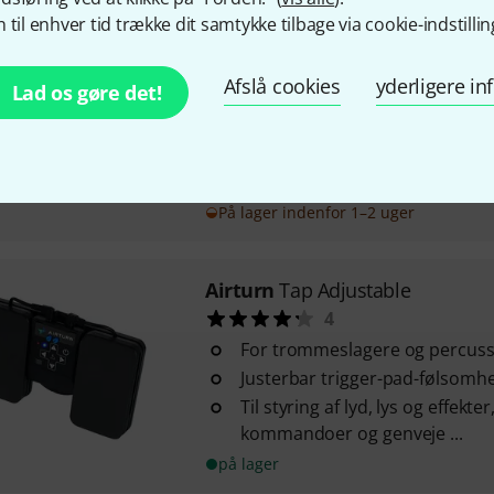
14
 til enhver tid trække dit samtykke tilbage via cookie-indstillin
Trådløs sidevender til at vende
indhold (f.eks. noder, e-bøger,
Afslå cookies
yderligere i
Lad os gøre det!
præsentationsprogrammer osv
Til Mac, PC, iPad eller Android
Smart Ready-understøttelse
Fladt design med en højde på
På lager indenfor 1–2 uger
Airturn
Tap Adjustable
4
For trommeslagere og percuss
Justerbar trigger-pad-følsomh
Til styring af lyd, lys og effekte
kommandoer og genveje ...
på lager