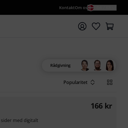
Kontakt
Om os
DA / KR
t søgning med søgeord {searchTerm}
Rådgivning
Popularitet
166
kr
 sider med digitalt