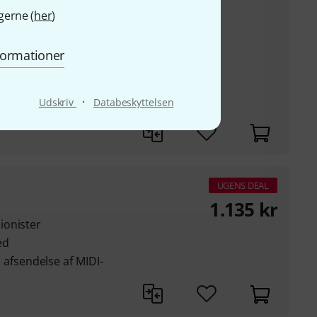
gerne (
her
)
 sider med digitalt
nformationer
.)
-tablet med Bluetooth
·
Udskriv
Databeskyttelsen
 18 mm
UGENS DEAL
1.135
kr
ionister
ed
r, afsendelse af MIDI-