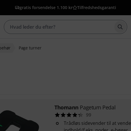
gratis forsendelse 1.100 kr
Tilfredshedsgaranti
Star
behør
Page turner
Thomann
Pageturn Pedal
99
Trådløs sidevender til at vende
indhold (f.eks. noder, e-bøger,