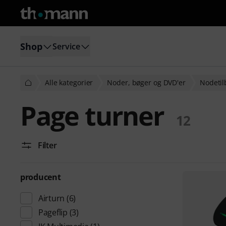
Shop
Service
Alle kategorier
Noder, bøger og DVD'er
Nodetil
Page turner
12
Filter
producent
Airturn
(6)
Pageflip
(3)