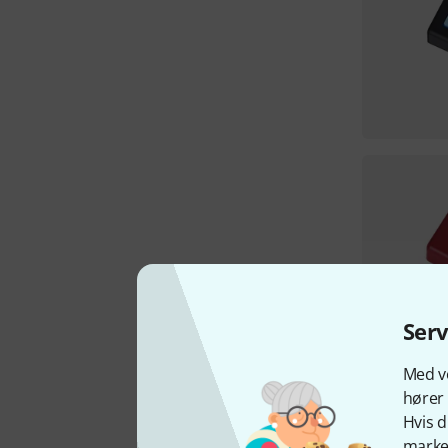
Ser
Med vo
hører 
Hvis d
marked