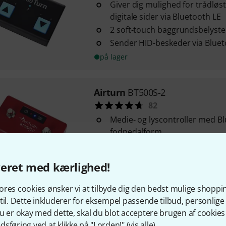
Giver dig mulighed for trådløs
digitale sider via Bluetooth LE
2 soft-touch baggrundsbelyste
Sender HID-beskeder via Bluet
på lager
Airturn
BT500S-2
82
Medie- og lyscontroller med Bl
fodpedalform
Sender MIDI-kommandoer, MID
parameterændringer samt k
veret med kærlighed!
Automatisk gentagelse
på lager
res cookies ønsker vi at tilbyde dig den bedst mulige shoppi
til. Dette inkluderer for eksempel passende tilbud, personli
u er okay med dette, skal du blot acceptere brugen af cookies t
Airturn
PED 500
sføring ved at klikke på "I orden!" (
vis alle
).