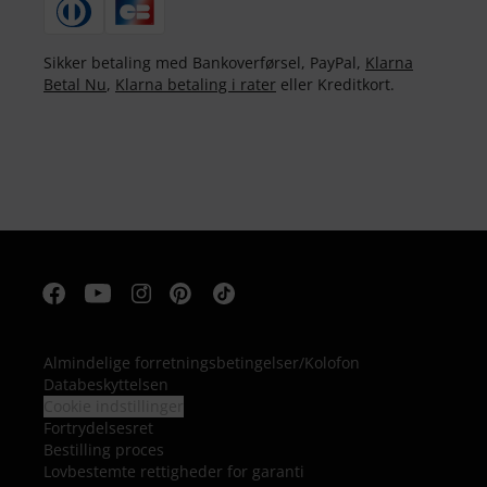
Sikker betaling med Bankoverførsel, PayPal,
Klarna
Betal Nu
,
Klarna betaling i rater
eller Kreditkort.
Almindelige forretningsbetingelser
/
Kolofon
Databeskyttelsen
Cookie indstillinger
Fortrydelsesret
Bestilling proces
Lovbestemte rettigheder for garanti