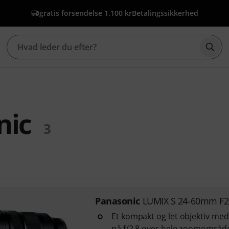
gratis forsendelse 1.100 kr
Betalingssikkerhed
Star
nic
3
Panasonic
LUMIX S 24-60mm F2
Et kompakt og let objektiv me
på f/2.8 over hele zoomområd