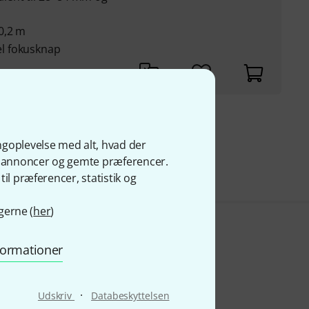
0,2 m
l fokusknap
kr
ngoplevelse med alt, hvad der
s
ge annoncer og gemte præferencer.
il præferencer, statistik og
gerne (
her
)
nformationer
·
Udskriv
Databeskyttelsen