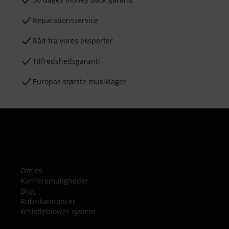
Reparationsservice
Råd fra vores eksperter
Tilfredshedsgaranti
Europas største musiklager
Om os
Karrieremuligheder
Blog
Rubrikannoncer
Whistleblower system