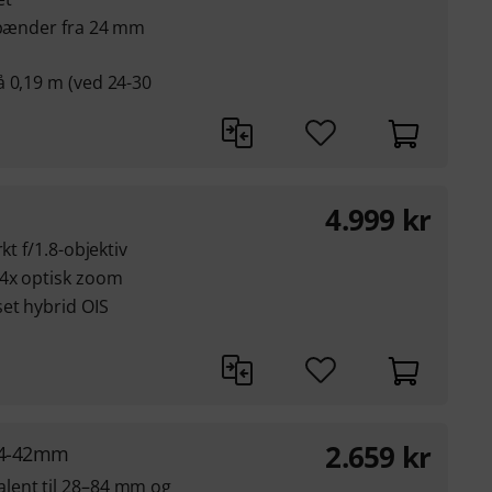
 spænder fra 24 mm
å 0,19 m (ved 24-30
4.999
kr
kt f/1.8-objektiv
24x optisk zoom
et hybrid OIS
2.659
kr
 14-42mm
lent til 28–84 mm og