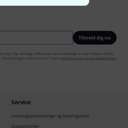
Tilmeld dig nu
lærer jeg mig samtidig indforstået med at modtage e-mail-reklame. Dette
e. Find yderligere informationer i vores
informationer om databeskyttelse
.
Service
Leveringsomkostninger og leveringstider
Supportcenter