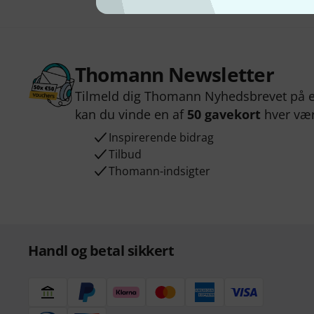
Thomann Newsletter
Tilmeld dig Thomann Nyhedsbrevet på e
kan du vinde en af
50 gavekort
hver væ
Inspirerende bidrag
Tilbud
Thomann-indsigter
Handl og betal sikkert