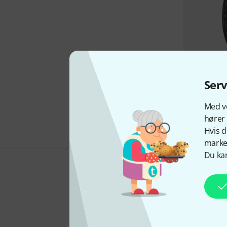
Ser
Med vo
hører 
Hvis d
marked
Du kan