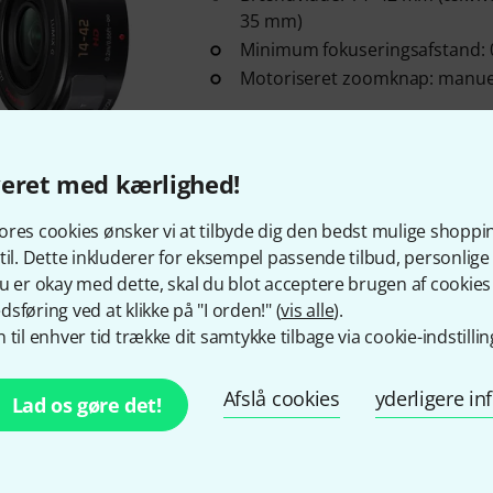
35 mm)
Minimum fokuseringsafstand: 
Motoriseret zoomknap: manue
På lager indenfor 4–5 uger
veret med kærlighed!
Gratis levering fra 1.100 
res cookies ønsker vi at tilbyde dig den bedst mulige shoppi
Alle priser er inkl. mom
til. Dette inkluderer for eksempel passende tilbud, personli
u er okay med dette, skal du blot acceptere brugen af cookies t
sføring ved at klikke på "I orden!" (
vis alle
).
 til enhver tid trække dit samtykke tilbage via cookie-indstillin
Kan du lide det du ser?
Afslå cookies
yderligere i
Lad os gøre det!
Del
Hjælp og feedback