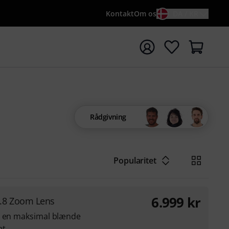
Kontakt
Om os
DA / KR
t søgning med søgeord {searchTerm}
Rådgivning
Popularitet
6.999
kr
.8 Zoom Lens
d en maksimal blænde
et