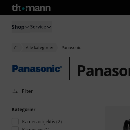
Shop
Service
Alle kategorier
Panasonic
Panaso
Filter
Kategorier
Kameraobjektiv
(2)
Kameraer
(1)