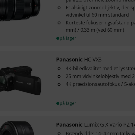
Et alsidigt zoomobjektiv, der
vidvinkel til 60 mm standard
Korteste fokuseringsafstand p
mm) / 0,33 m (ved 60 mm)
på lager
Panasonic
HC-VX3
4K-billedkvalitet med et lysstær
25 mm vidvinkelobjektiv med 
4K præcisionsautofokus / 5-aks
på lager
Panasonic
Lumix G X Vario PZ
Brændvidde: 14–42 mm (ækviva