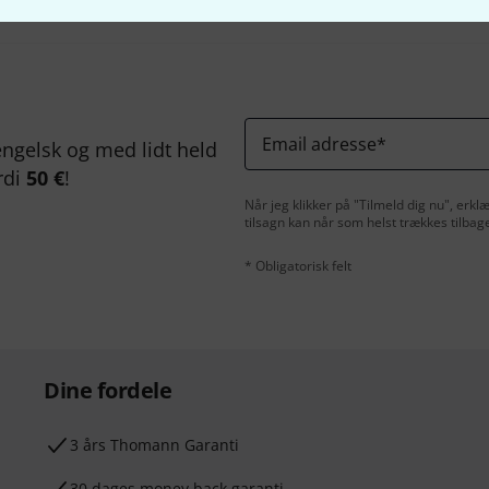
Email adresse
*
ngelsk og med lidt held
rdi
50 €
!
Når jeg klikker på "Tilmeld dig nu", erk
tilsagn kan når som helst trækkes tilbag
* Obligatorisk felt
Dine fordele
3 års Thomann Garanti
30 dages money back garanti