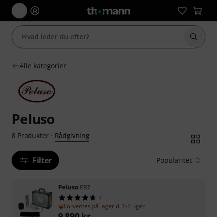
Start 
Alle kategorier
Peluso
Rådgivning
8
Produkter
·
Filter
Popularitet
Peluso
P87
7
Forventes på lager d. 1-2 uger
9.890
kr