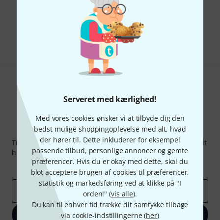
Kan du lide det du ser?
Del
Hjælp og feedback
Serveret med kærlighed!
Med vores cookies ønsker vi at tilbyde dig den
bedst mulige shoppingoplevelse med alt, hvad
Thomann Newsletter
der hører til. Dette inkluderer for eksempel
Tilmeld dig Thomann Nyhedsbrevet på engelsk og med lidt
passende tilbud, personlige annoncer og gemte
held kan du vinde en af
50 gavekort
hver værdi
50 €
!
præferencer. Hvis du er okay med dette, skal du
Inspirerende bidrag
Tilbud
Thomann-indsigter
blot acceptere brugen af cookies til præferencer,
statistik og markedsføring ved at klikke på "I
Email adresse
*
orden!" (
vis alle
).
Du kan til enhver tid trække dit samtykke tilbage
Tilmeld dig nu
via cookie-indstillingerne (
her
)