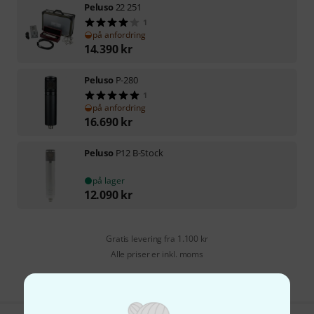
Peluso
22 251
1
på anfordring
14.390
kr
Peluso
P-280
1
på anfordring
16.690
kr
Peluso
P12 B-Stock
på lager
12.090
kr
Gratis levering fra 1.100 kr
Alle priser er inkl. moms