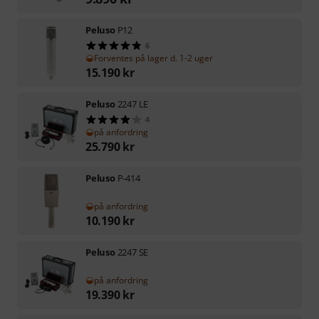
Peluso
P12
6
Forventes på lager d. 1-2 uger
15.190
kr
Peluso
2247 LE
4
på anfordring
25.790
kr
Peluso
P-414
på anfordring
10.190
kr
Peluso
2247 SE
på anfordring
19.390
kr