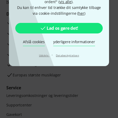
Nu
,
Klarna betaling i rater
orden!" (
eller Kreditkort.
vis alle
).
Du kan til enhver tid trække dit samtykke tilbage
via cookie-indstillingerne (
her
)
Dine fordele
3 års Thomann Garanti
Lad os gøre det!
30 dages money back garanti
Afslå cookies
yderligere informationer
Reparationsservice
Råd fra vores eksperter
·
Udskriv
Databeskyttelsen
Tilfredshedsgaranti
Europas største musiklager
Service
Leveringsomkostninger og leveringstider
Supportcenter
Gavekort