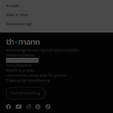
Kontakt
Walk-in Store
Serviceoversigt
Almindelige forretningsbetingelser
/
Kolofon
Databeskyttelsen
Cookie indstillinger
Fortrydelsesret
Bestilling proces
Lovbestemte rettigheder for garanti
Tilgængelighedserklæring
Fortryd bestilling