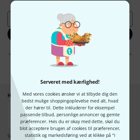
Inspirerende bidrag
Tilbud
Thomann-indsigter
Email adresse
*
Tilmeld dig nu
Når jeg klikker på "Tilmeld dig nu", erklærer jeg mig samtidig
indforstået med at modtage e-mail-reklame. Dette tilsagn kan når som
helst trækkes tilbage. Find yderligere informationer i vores
informationer om databeskyttelse
.
* Obligatorisk felt
Serveret med kærlighed!
Med vores cookies ønsker vi at tilbyde dig den
Handl og betal sikkert
bedst mulige shoppingoplevelse med alt, hvad
der hører til. Dette inkluderer for eksempel
passende tilbud, personlige annoncer og gemte
præferencer. Hvis du er okay med dette, skal du
blot acceptere brugen af cookies til præferencer,
statistik og markedsføring ved at klikke på "I
Sikker betaling med Bankoverførsel, PayPal,
Klarna Betal