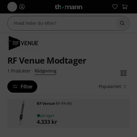
Start 
RF Venue Modtager
Rådgivning
1
Produkter
·
Filter
Popularitet
RF Venue
RF-PA-RX
på lager
4.333
kr