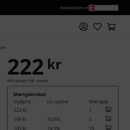
Kontakt
Om os
DA / KR
t søgning med søgeord {searchTerm}
ine
222
kr
Alle priser inkl. moms
Mængderabat
Stykpris
Du sparer
Mængde
222 kr
1
198 kr
10,8%
5
189 kr
14,9%
10