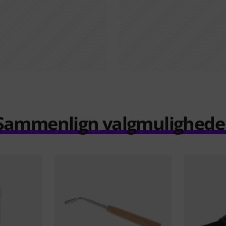
Sammenlign valgmulighede