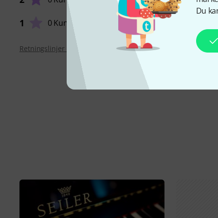
Du kan
1
0 Kunder
Retningslinjer for anmeldelser