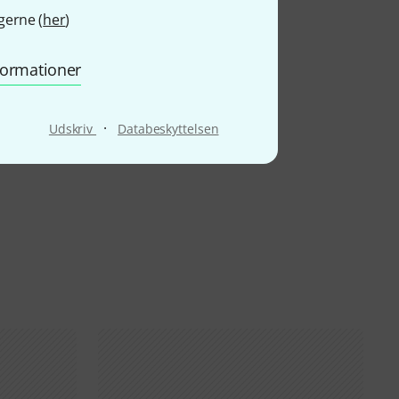
gerne (
her
)
nformationer
·
Udskriv
Databeskyttelsen