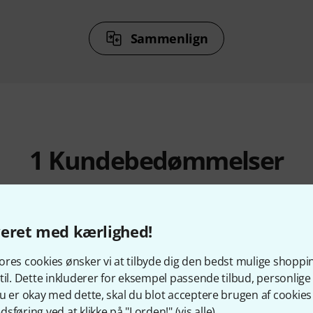
Sammenlign
1
Kundebedømmelser
veret med kærlighed!
5
/ 5
res cookies ønsker vi at tilbyde dig den bedst mulige shoppi
til. Dette inkluderer for eksempel passende tilbud, personli
u er okay med dette, skal du blot acceptere brugen af cookies t
EJDNING
sføring ved at klikke på "I orden!" (
vis alle
).