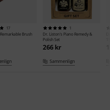
17
1
Remarkable Brush
Dr. Liston's
Piano Remedy &
Dr
Polish Set
1
266 kr
1
nlign
Sammenlign