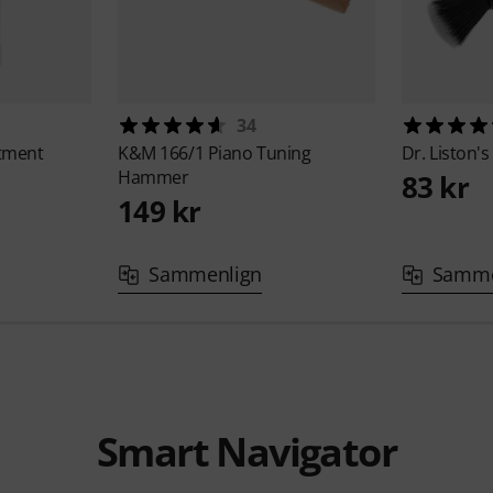
34
atment
K&M
166/1 Piano Tuning
Dr. Liston's
Hammer
83 kr
149 kr
Sammenlign
Samme
Smart Navigator