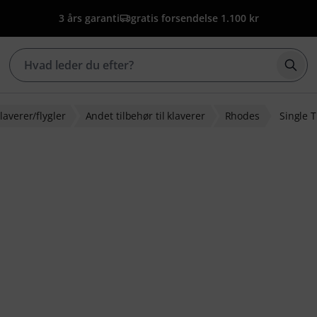
3 års garanti
gratis forsendelse 1.100 kr
Star
laverer/flygler
Andet tilbehør til klaverer
Rhodes
Single T
dømmelser