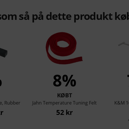
om så på dette produkt kø
%
8%
KØBT
e, Rubber
Jahn Temperature Tuning Felt
K&M 16
kr
52 kr