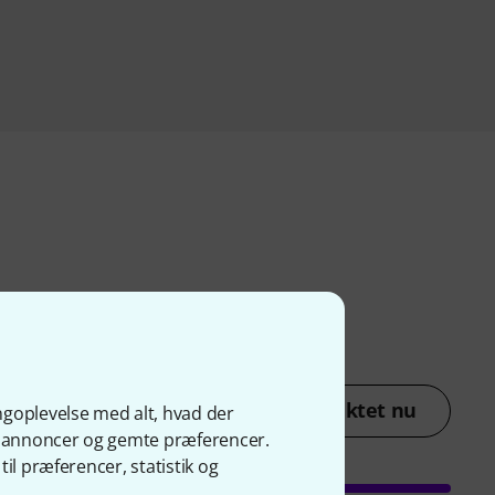
lav en vurdering af produktet nu
ngoplevelse med alt, hvad der
ge annoncer og gemte præferencer.
il præferencer, statistik og