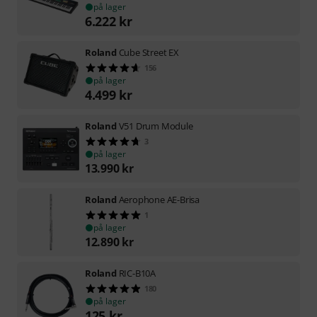
på lager
6.222
kr
Roland
Cube Street EX
156
på lager
4.499
kr
Roland
V51 Drum Module
3
på lager
13.990
kr
Roland
Aerophone AE-Brisa
1
på lager
12.890
kr
Roland
RIC-B10A
180
på lager
125
kr