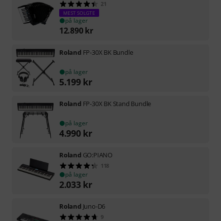
21
MEST SOLGTE
på lager
12.890
kr
Roland
FP-30X BK Bundle
på lager
5.199
kr
Roland
FP-30X BK Stand Bundle
på lager
4.990
kr
Roland
GO:PIANO
118
på lager
2.033
kr
Roland
Juno-D6
9