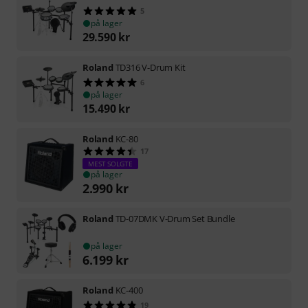
5
på lager
29.590
kr
Roland
TD316 V-Drum Kit
6
på lager
15.490
kr
Roland
KC-80
17
MEST SOLGTE
på lager
2.990
kr
Roland
TD-07DMK V-Drum Set Bundle
på lager
6.199
kr
Roland
KC-400
19