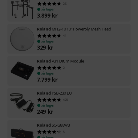
26
på lager
3.899
kr
Roland
MH2-10 10" Powerply Mesh Head
41
på lager
329
kr
Roland
V31 Drum Module
2
på lager
7.799
kr
Roland
PSB-230 EU
470
på lager
249
kr
Roland
SC-G88W3
5
på lager