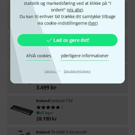
statistik og markedsføring ved at klikke på "I
Roland
GO:KEYS 5 WH
orden!" (
vis alle
).
15
Du kan til enhver tid trække dit samtykke tilbage
på lager
via cookie-indstillingerne (
her
)
3.499
kr
Roland
Fantom-08
Lad os gøre det!
21
på lager
13.590
kr
Afslå cookies
yderligere informationer
Roland
GO:KEYS 5 GT
·
Udskriv
Databeskyttelsen
10
på lager
3.499
kr
Roland
Fantom-7 EX
2
på lager
28.190
kr
Roland
TD-02KV V-Drums Kit