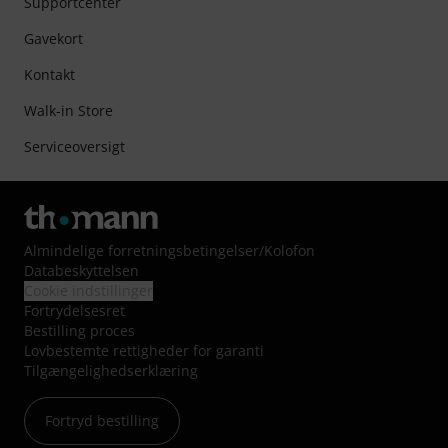
Supportcenter
Gavekort
Kontakt
Walk-in Store
Serviceoversigt
Almindelige forretningsbetingelser
/
Kolofon
Databeskyttelsen
Cookie indstillinger
Fortrydelsesret
Bestilling proces
Lovbestemte rettigheder for garanti
Tilgængelighedserklæring
Fortryd bestilling