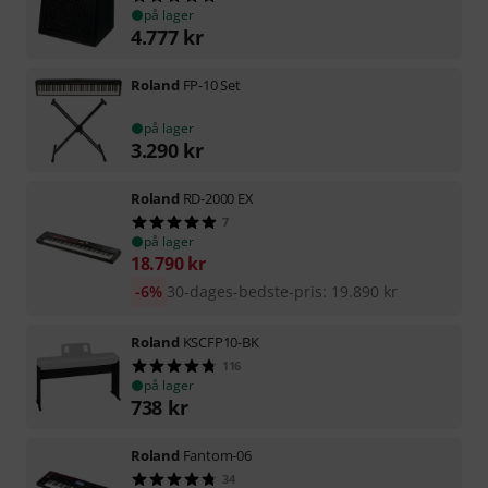
på lager
4.777
kr
Roland
FP-10 Set
på lager
3.290
kr
Roland
RD-2000 EX
7
på lager
18.790
kr
-6%
30-dages-bedste-pris
:
19.890
kr
Roland
KSCFP10-BK
116
på lager
738
kr
Roland
Fantom-06
34