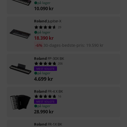
på lager
10.090
kr
Roland
Jupiter-X
29
på lager
18.390
kr
-6%
30-dages-bedste-pris
:
19.590
kr
Roland
FP-30X BK
206
MEST SOLGTE
på lager
4.699
kr
Roland
FR-4 X BK
16
MEST SOLGTE
på lager
28.990
kr
Roland
FR-1X BK