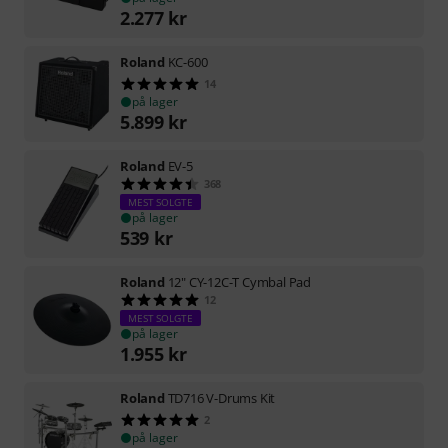
2.277
kr
Roland
KC-600
14
på lager
5.899
kr
Roland
EV-5
368
MEST SOLGTE
på lager
539
kr
Roland
12" CY-12C-T Cymbal Pad
12
MEST SOLGTE
på lager
1.955
kr
Roland
TD716 V-Drums Kit
2
på lager