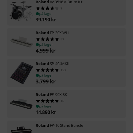
Roland
VAD516 V-Drum Kit
7
på lager
39.190
kr
Roland
FP-30X WH
87
på lager
4.999
kr
Roland
SP-404MKII
153
på lager
3.799
kr
Roland
FP-90X BK
16
på lager
14.890
kr
Roland
FP-10 Stand Bundle