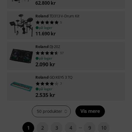
62.800
kr
Roland
TD313 V-Drum Kit
5
på lager
11.690
kr
Roland
DJ-202
57
på lager
2.090
kr
Roland
GO:KEYS 3 TQ
7
på lager
2.535
kr
Vis mere
50 produkter
1
2
3
4
9
10