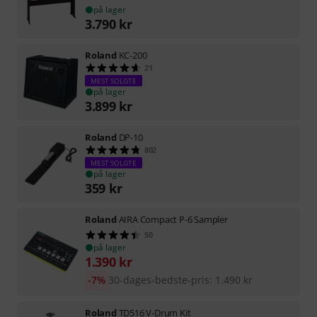
på lager
3.790
kr
Roland
KC-200
21
MEST SOLGTE
på lager
3.899
kr
Roland
DP-10
802
MEST SOLGTE
på lager
359
kr
Roland
AIRA Compact P-6 Sampler
50
på lager
1.390
kr
-7%
30-dages-bedste-pris
:
1.490
kr
Roland
TD516 V-Drum Kit