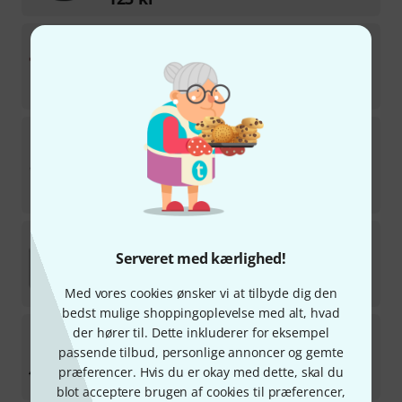
Roland
V-Stage 88
6
på lager
23.490
kr
Roland
SPD-SX PRO Sampling Pad
149
MEST SOLGTE
på lager
6.899
kr
Roland
KPD-70 Bk
111
Serveret med kærlighed!
på lager
769
kr
Med vores cookies ønsker vi at tilbyde dig den
bedst mulige shoppingoplevelse med alt, hvad
Roland
VAD716-SW E-Drum Set
der hører til. Dette inkluderer for eksempel
1
passende tilbud, personlige annoncer og gemte
på lager
præferencer. Hvis du er okay med dette, skal du
70.700
kr
blot acceptere brugen af cookies til præferencer,