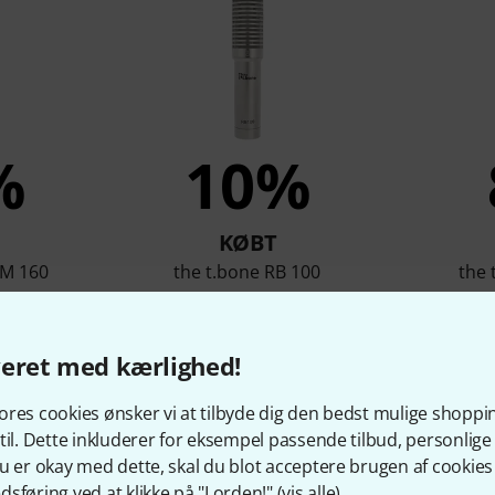
%
10%
KØBT
 M 160
the t.bone RB 100
the 
kr
599 kr
veret med kærlighed!
Sammenlign
res cookies ønsker vi at tilbyde dig den bedst mulige shoppi
til. Dette inkluderer for eksempel passende tilbud, personli
u er okay med dette, skal du blot acceptere brugen af cookies t
sføring ved at klikke på "I orden!" (
vis alle
).