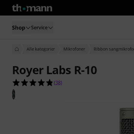
Shop
Service
Alle kategorier
Mikrofoner
Ribbon sangmikrofo
Royer Labs R-10
4.8 ud af 5 stjerner fra 38 kundeb
(
38
)