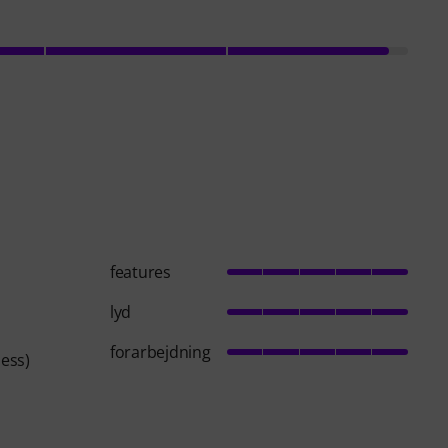
features
lyd
forarbejdning
ness)