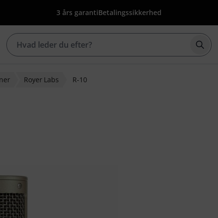
3 års garanti
Betalingssikkerhed
Star
ner
Royer Labs
R-10
edømmelser