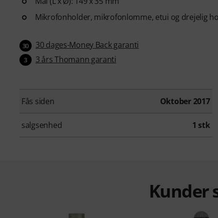
Mål (L x Ø): 149 x 35 mm
Mikrofonholder, mikrofonlomme, etui og drejelig ho
30 dages-Money Back garanti
30
3 års Thomann garanti
3
Fås siden
Oktober 2017
salgsenhed
1 stk
Kunder s