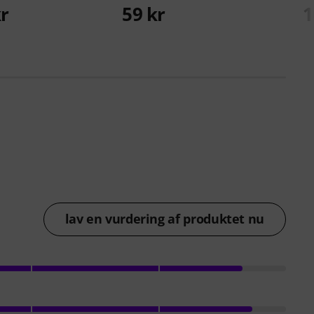
kr
59 kr
1
lav en vurdering af produktet nu