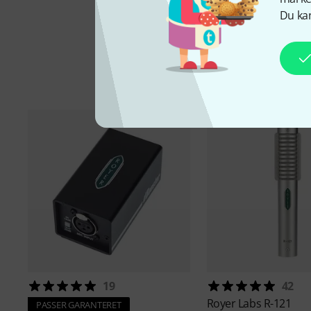
Du kan
Til
19
42
Royer Labs
R-121
PASSER GARANTERET