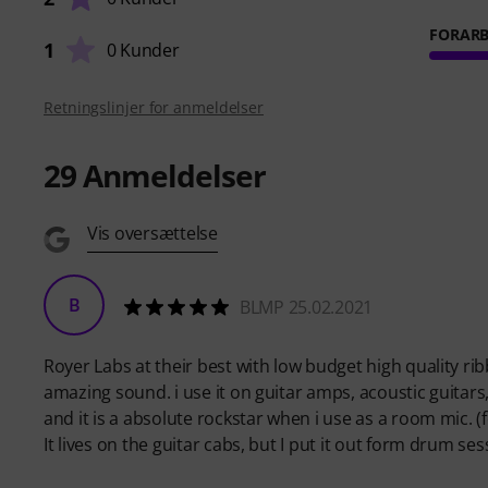
FORARB
1
0 Kunder
Retningslinjer for anmeldelser
29
Anmeldelser
Vis oversættelse
B
BLMP 25.02.2021
Royer Labs at their best with low budget high quality ri
amazing sound. i use it on guitar amps, acoustic guitars,
and it is a absolute rockstar when i use as a room mic. 
It lives on the guitar cabs, but I put it out form drum ses