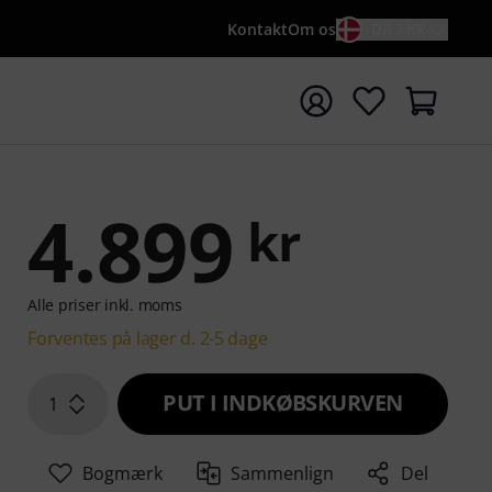
Kontakt
Om os
DA / KR
t søgning med søgeord {searchTerm}
4.899
kr
Alle priser inkl. moms
Forventes på lager d. 2-5 dage
PUT I INDKØBSKURVEN
1
Bogmærk
Sammenlign
Del