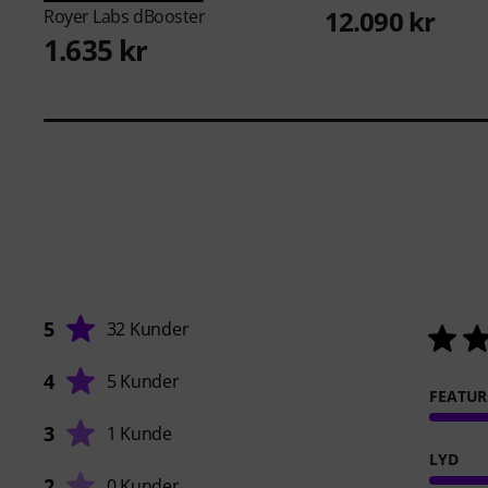
12.090 kr
Royer Labs
dBooster
1.635 kr
5
32 Kunder
4
5 Kunder
FEATUR
3
1 Kunde
LYD
2
0 Kunder