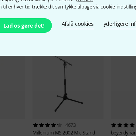
 til enhver tid trække dit samtykke tilbage via cookie-indstillin
Afslå cookies
yderligere i
behør og matchende produ
Lad os gøre det!
4673
Millenium
MS 2002 Mic Stand
beyerdyna