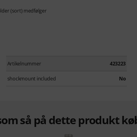
lder (sort) medfølger
Artikelnummer
423223
shockmount included
No
om så på dette produkt kø