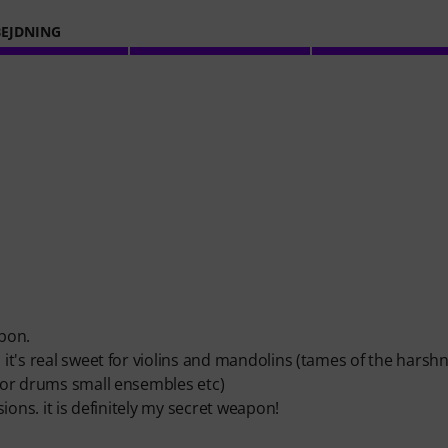
EJDNING
bbon.
 it's real sweet for violins and mandolins (tames of the harsh
(for drums small ensembles etc)
sions. it is definitely my secret weapon!