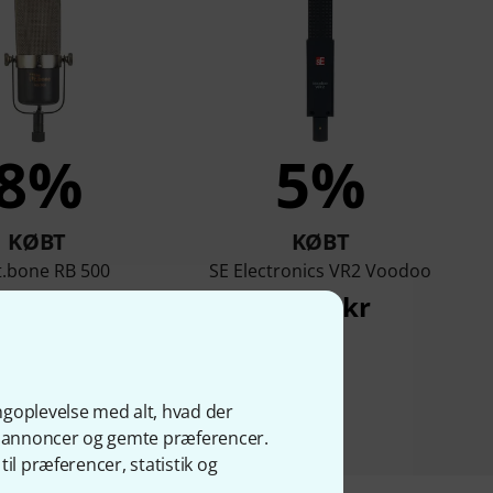
8%
5%
KØBT
KØBT
t.bone RB 500
SE Electronics VR2 Voodoo
759 kr
3.799 kr
ngoplevelse med alt, hvad der
ge annoncer og gemte præferencer.
il præferencer, statistik og