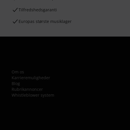
Tilfredshedsgaranti
Europas største musiklager
Om os
Karrieremuligheder
Blog
Rubrikannoncer
Whistleblower system