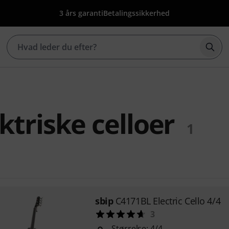
3 års garanti
Betalingssikkerhed
Star
ktriske celloer
1
sbip
C4171BL Electric Cello 4/4
3
Størrelse: 4/4