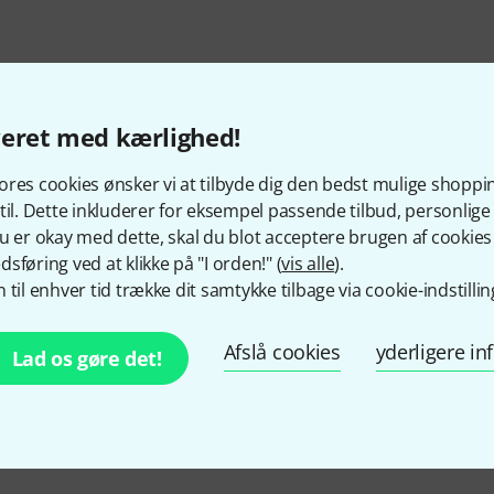
veret med kærlighed!
res cookies ønsker vi at tilbyde dig den bedst mulige shoppi
til. Dette inkluderer for eksempel passende tilbud, personli
u er okay med dette, skal du blot acceptere brugen af cookies t
sføring ved at klikke på "I orden!" (
vis alle
).
Kan du lide det du ser?
 til enhver tid trække dit samtykke tilbage via cookie-indstillin
Afslå cookies
yderligere i
Del
Hjælp og feedback
Lad os gøre det!