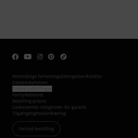
Almindelige forretningsbetingelser
/
Kolofon
Databeskyttelsen
Cookie indstillinger
Fortrydelsesret
Bestilling proces
Lovbestemte rettigheder for garanti
Tilgængelighedserklæring
Fortryd bestilling