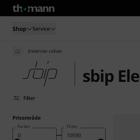
Shop
Service
Elektriske celloer
sbip Ele
Filter
Prisområde
Fra (kr)
Til (kr)