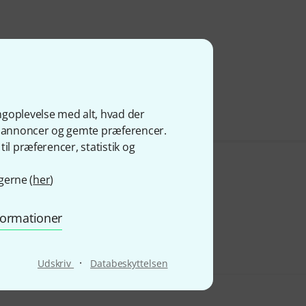
ngoplevelse med alt, hvad der
ge annoncer og gemte præferencer.
il præferencer, statistik og
gerne (
her
)
nformationer
·
Udskriv
Databeskyttelsen