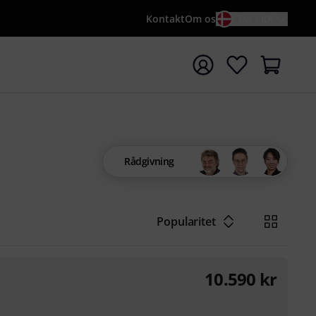
Kontakt
Om os
DA / KR
t søgning med søgeord {searchTerm}
Rådgivning
Popularitet
10.590
kr