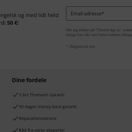
Email adresse
*
ngelsk og med lidt held
rdi
50 €
!
Når jeg klikker på "Tilmeld dig nu", erk
tilsagn kan når som helst trækkes tilbag
* Obligatorisk felt
Dine fordele
3 års Thomann Garanti
30 dages money back garanti
Reparationsservice
Råd fra vores eksperter