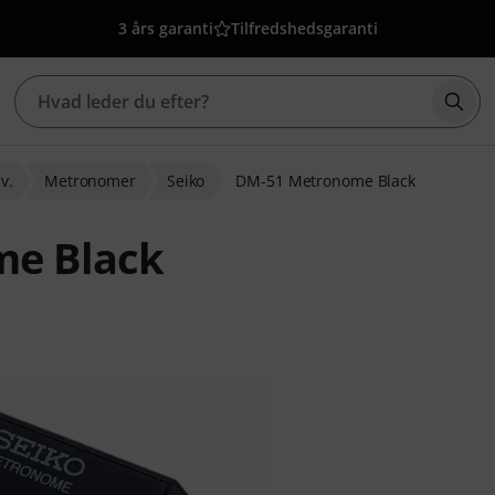
3 års garanti
Tilfredshedsgaranti
Star
v.
Metronomer
Seiko
DM-51 Metronome Black
me Black
bedømmelser