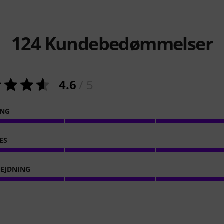
124
Kundebedømmelser
4.6
/ 5
ING
ES
EJDNING