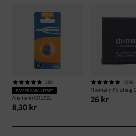
280
1098
Thomann
Polishing 
PASSER GARANTERET
26 kr
Ansmann
CR 2032
8,30 kr