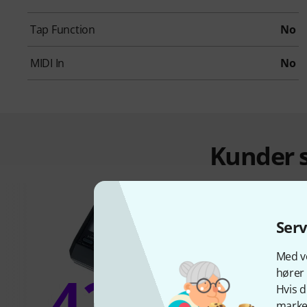
Tap Function
No
MIDI In
No
Kunder s
Ser
Med vo
42%
hører 
Hvis d
marked