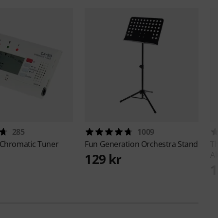
285
1009
 Chromatic Tuner
Fun Generation
Orchestra Stand
T
Al
129 kr
1