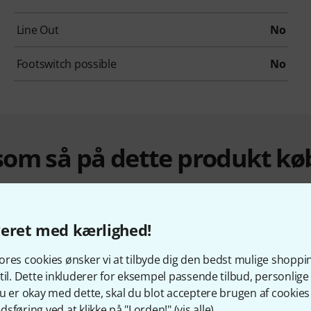
Line Out
No
Footswitch possible
No
om så på dette produkt kø
veret med kærlighed!
res cookies ønsker vi at tilbyde dig den bedst mulige shoppi
til. Dette inkluderer for eksempel passende tilbud, personli
u er okay med dette, skal du blot acceptere brugen af cookies t
sføring ved at klikke på "I orden!" (
vis alle
).