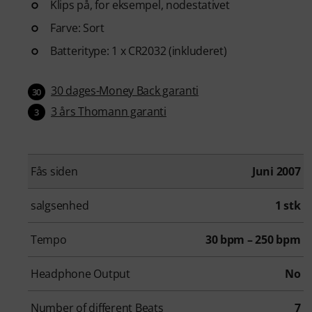
Klips på, for eksempel, nodestativet
Farve: Sort
Batteritype: 1 x CR2032 (inkluderet)
30 dages-Money Back garanti
30
3 års Thomann garanti
3
Fås siden
Juni 2007
salgsenhed
1 stk
Tempo
30 bpm – 250 bpm
Headphone Output
No
Number of different Beats
7