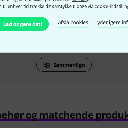
%
6%
 til enhver tid trække dit samtykke tilbage via cookie-indstillin
KØBT
Afslå cookies
yderligere i
-700
Seiko SQ-60 Metronome
Tama RW
Lad os gøre det!
298 kr
Sammenlign
behør og matchende produ