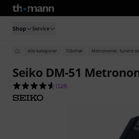
Shop
Service
Alle kategorier
Tilbehør
Metronomer, tunere os
Seiko DM-51 Metrono
4.6 ud af 5 stjerner fra 124 kunde
(
124
)