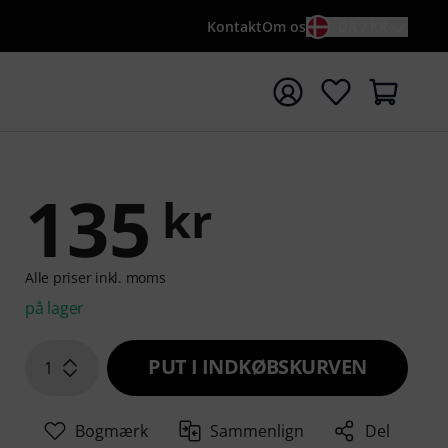
Kontakt
Om os
DA / KR
t søgning med søgeord {searchTerm}
135
kr
Alle priser inkl. moms
på lager
PUT I INDKØBSKURVEN
1
Bogmærk
Sammenlign
Del