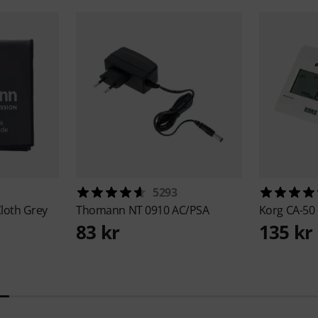
5293
Cloth Grey
Thomann
NT 0910 AC/PSA
Korg
CA-50
83 kr
135 kr