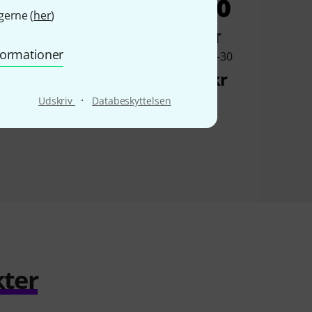
5%
4%
gerne (
her
)
KØBT
KØBT
nformationer
30 Rhythm Watch
Boss DB-30
Mini
264 kr
268 kr
·
Udskriv
Databeskyttelsen
kter