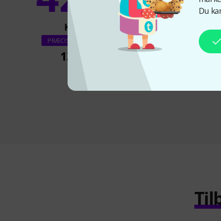
26
Du kan
KØBT
KØBT
Thomann CTM
PRÆCIS DENNE VARE
135 kr
75 kr
Til