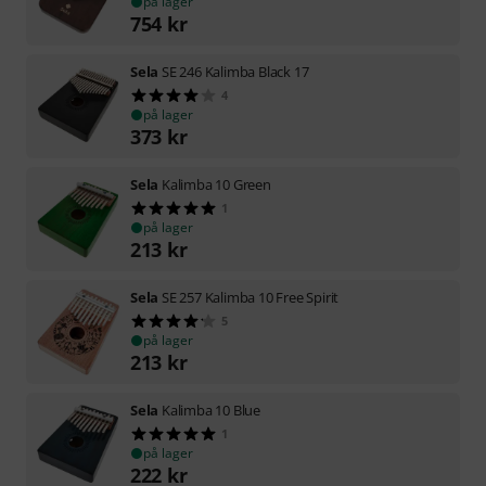
på lager
754
kr
Sela
SE 246 Kalimba Black 17
4
på lager
373
kr
Sela
Kalimba 10 Green
1
på lager
213
kr
Sela
SE 257 Kalimba 10 Free Spirit
5
på lager
213
kr
Sela
Kalimba 10 Blue
1
på lager
222
kr