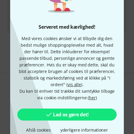
Sela
Kalimba 21 Solid Maple B-Stock
på lager
539
kr
-10%
30-dages-bedste-pris
:
599
kr
Serveret med kærlighed!
Med vores cookies ønsker vi at tilbyde dig den
bedst mulige shoppingoplevelse med alt, hvad
Gratis levering fra 1.100 kr
der hører til. Dette inkluderer for eksempel
Alle priser er inkl. moms
passende tilbud, personlige annoncer og gemte
præferencer. Hvis du er okay med dette, skal du
blot acceptere brugen af cookies til præferencer,
statistik og markedsføring ved at klikke på "I
orden!" (
vis alle
).
Kan du lide det du ser?
Du kan til enhver tid trække dit samtykke tilbage
via cookie-indstillingerne (
her
)
Del
Hjælp og feedback
Lad os gøre det!
Afslå cookies
yderligere informationer