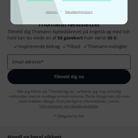
·
Udskriv
Databeskyttelsen
Thomann Newsletter
Tilmeld dig Thomann Nyhedsbrevet på engelsk og med lidt
held kan du vinde en af
50 gavekort
hver værdi
50 €
!
Inspirerende bidrag
Tilbud
Thomann-indsigter
Email adresse
*
Tilmeld dig nu
Når jeg klikker på "Tilmeld dig nu", erklærer jeg mig samtidig
indforstået med at modtage e-mail-reklame. Dette tilsagn kan når som
helst trækkes tilbage. Find yderligere informationer i vores
informationer om databeskyttelse
.
* Obligatorisk felt
Handl og betal sikkert