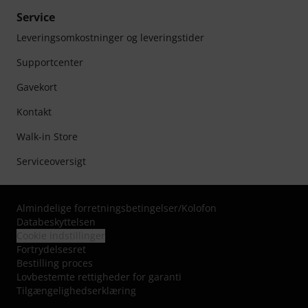
Service
Leveringsomkostninger og leveringstider
Supportcenter
Gavekort
Kontakt
Walk-in Store
Serviceoversigt
Almindelige forretningsbetingelser
/
Kolofon
Databeskyttelsen
Cookie indstillinger
Fortrydelsesret
Bestilling proces
Lovbestemte rettigheder for garanti
Tilgængelighedserklæring