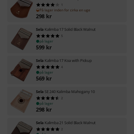
1
På lager inden for cirka en uge
298
kr
Sela
Kalimba 17 Solid Black Walnut
5
på lager
599
kr
Sela
Kalimba 17 Koa with Pickup
4
på lager
569
kr
Sela
SE 240 Kalimba Mahogany 10
2
på lager
298
kr
Sela
Kalimba 21 Solid Black Walnut
2