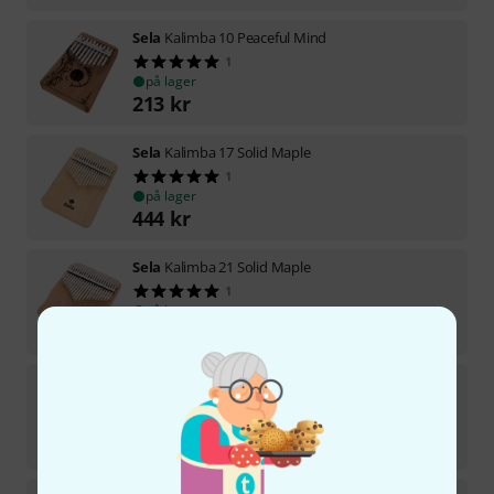
Sela
Kalimba 10 Peaceful Mind
1
på lager
213
kr
Sela
Kalimba 17 Solid Maple
1
på lager
444
kr
Sela
Kalimba 21 Solid Maple
1
på lager
645
kr
Sela
Kalimba 17 Solid Black B-Stock
på lager
555
kr