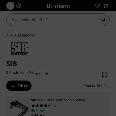
Start 
Alle kategorier
SIB
Rådgivning
2
Produkter
·
Filter
Popularitet
SIB
BDHO Bass Drum Mic Mounting
18
på lager
444
kr