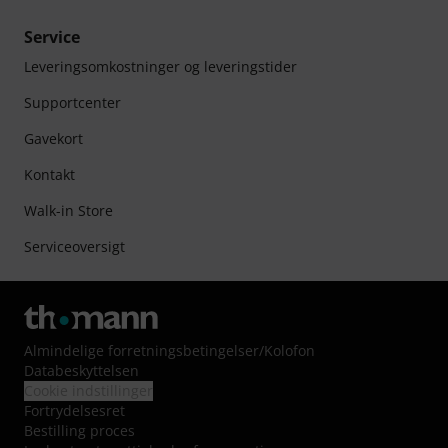
Service
Leveringsomkostninger og leveringstider
Supportcenter
Gavekort
Kontakt
Walk-in Store
Serviceoversigt
Almindelige forretningsbetingelser
/
Kolofon
Databeskyttelsen
Cookie indstillinger
Fortrydelsesret
Bestilling proces