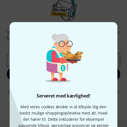
Thomann Newsletter
Tilmeld dig Thomann Nyhedsbrevet på engelsk og med lidt
held kan du vinde en af
50 gavekort
hver værdi
50 €
!
Inspirerende bidrag
Tilbud
Thomann-indsigter
Email adresse
*
Tilmeld dig nu
Når jeg klikker på "Tilmeld dig nu", erklærer jeg mig samtidig
indforstået med at modtage e-mail-reklame. Dette tilsagn kan når som
Serveret med kærlighed!
helst trækkes tilbage. Find yderligere informationer i vores
informationer om databeskyttelse
.
Med vores cookies ønsker vi at tilbyde dig den
* Obligatorisk felt
bedst mulige shoppingoplevelse med alt, hvad
der hører til. Dette inkluderer for eksempel
passende tilbud, personlige annoncer og gemte