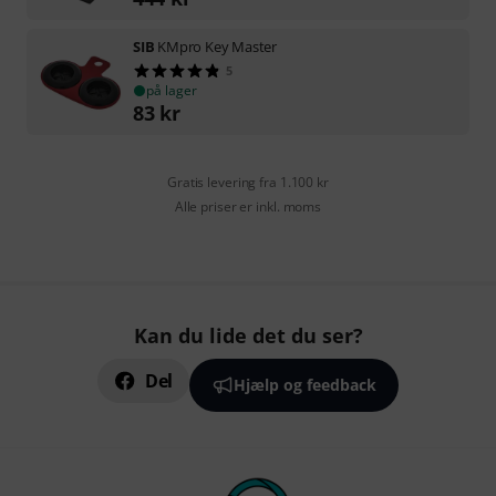
SIB
KMpro Key Master
5
på lager
83
kr
Gratis levering fra 1.100 kr
Alle priser er inkl. moms
Kan du lide det du ser?
Del
Hjælp og feedback