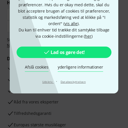
Handl og betal sikkert
præferencer. Hvis du er okay med dette, skal du
blot acceptere brugen af cookies til præferencer,
statistik og markedsføring ved at klikke på "I
orden!" (
vis alle
).
Du kan til enhver tid trække dit samtykke tilbage
via cookie-indstillingerne (
her
)
Sikker betaling med Bankoverførsel, PayPal,
Klarna Betal
Nu
,
Klarna betaling i rater
eller Kreditkort.
Lad os gøre det!
Dine fordele
Afslå cookies
yderligere informationer
3 års Thomann Garanti
30 dages money back garanti
·
Udskriv
Databeskyttelsen
Reparationsservice
Råd fra vores eksperter
Tilfredshedsgaranti
Europas største musiklager