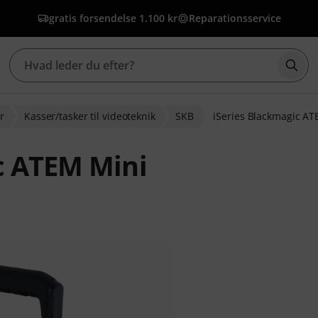
gratis forsendelse 1.100 kr
Reparationsservice
Star
r
Kasser/tasker til videoteknik
SKB
iSeries Blackmagic A
c ATEM Mini
dømmelser