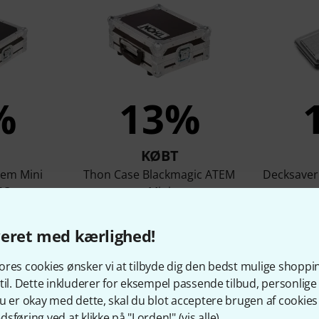
%
13%
KØBT
tem Mini
Thon Case Blackmagic ATEM
Decksaver
SO
Mini
kr
845 kr
veret med kærlighed!
res cookies ønsker vi at tilbyde dig den bedst mulige shoppi
Sammenlign
til. Dette inkluderer for eksempel passende tilbud, personli
u er okay med dette, skal du blot acceptere brugen af cookies t
sføring ved at klikke på "I orden!" (
vis alle
).