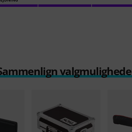
Sammenlign valgmulighede