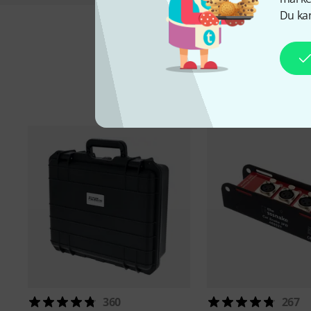
Du kan
Til
360
267