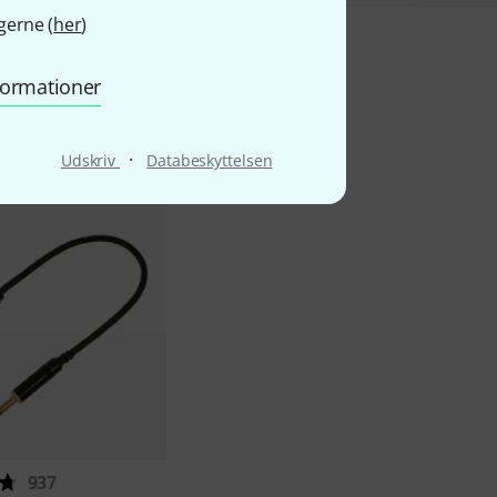
gerne (
her
)
nformationer
kter
·
Udskriv
Databeskyttelsen
937