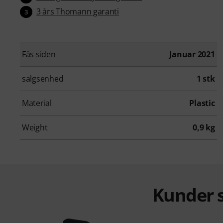
3 års Thomann garanti
3
Fås siden
Januar 2021
salgsenhed
1 stk
Material
Plastic
Weight
0,9 kg
Kunder s