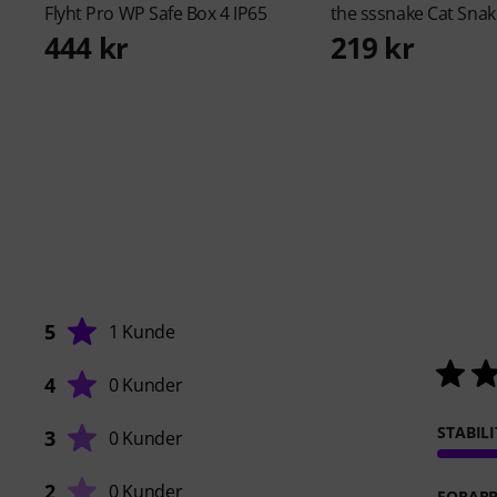
Flyht Pro
WP Safe Box 4 IP65
the sssnake
Cat Snak
444 kr
219 kr
5
1 Kunde
4
0 Kunder
STABILI
3
0 Kunder
2
0 Kunder
FORARB