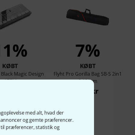
11%
7%
KØBT
KØBT
 Black Magic Design
Flyht Pro Gorilla Bag SB-S 2in1
ATEM
S 130cm
266 kr
266 kr
ngoplevelse med alt, hvad der
ge annoncer og gemte præferencer.
il præferencer, statistik og