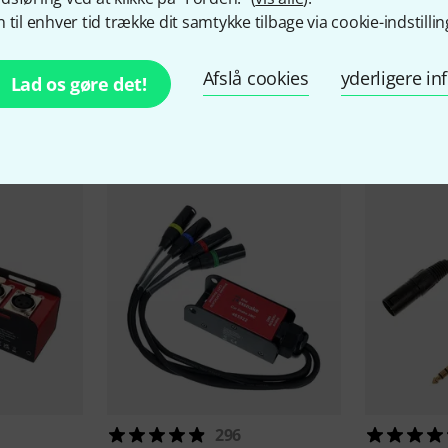
 til enhver tid trække dit samtykke tilbage via cookie-indstillin
Afslå cookies
yderligere i
Lad os gøre det!
behør og matchende produ
296