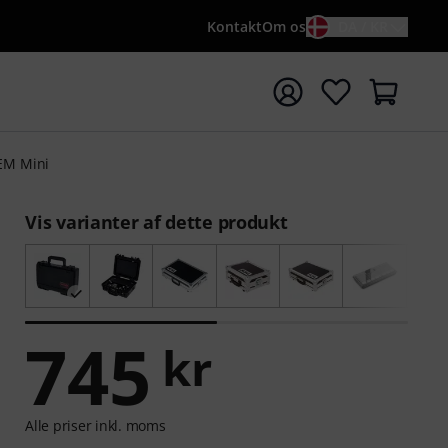
Kontakt
Om os
DA / KR
t søgning med søgeord {searchTerm}
TEM Mini
Vis varianter af dette produkt
745
kr
Alle priser inkl. moms