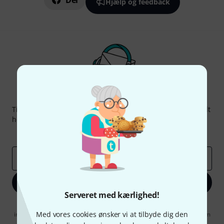
Del
Hjælp og feedback
Thomann Newsletter
Tilmeld dig Thomann Nyhedsbrevet på engelsk og med lidt
held kan du vinde en af
50 gavekort
hver værdi
50 €
!
Inspirerende bidrag
Tilbud
Thomann-indsigter
Email adresse
*
Tilmeld dig nu
Serveret med kærlighed!
Når jeg klikker på "Tilmeld dig nu", erklærer jeg mig samtidig
Med vores cookies ønsker vi at tilbyde dig den
indforstået med at modtage e-mail-reklame. Dette tilsagn kan når som
helst trækkes tilbage. Find yderligere informationer i vores