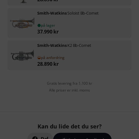
Smith-Watkins
Soloist Bb-Cornet
på lager
37.990
kr
Smith-Watkins
K2 Bb-Cornet
på anfordring
28.890
kr
Gratis levering fra 1.100 kr
Alle priser er inkl. moms
Kan du lide det du ser?