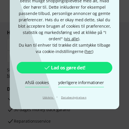
bedst mulige shoppingoplevelse med alt, hvad
informationer om databeskyttelse
.
der hører til. Dette inkluderer for eksempel
* Obligatorisk felt
passende tilbud, personlige annoncer og gemte
præferencer. Hvis du er okay med dette, skal du
blot acceptere brugen af cookies til præferencer,
Handl og betal sikkert
statistik og markedsføring ved at klikke på "I
orden!" (
vis alle
).
Du kan til enhver tid trække dit samtykke tilbage
via cookie-indstillingerne (
her
)
Lad os gøre det!
Sikker betaling med Bankoverførsel, PayPal,
Klarna Betal
Nu
,
Klarna betaling i rater
eller Kreditkort.
Afslå cookies
yderligere informationer
Dine fordele
·
3 års Thomann Garanti
Udskriv
Databeskyttelsen
30 dages money back garanti
Reparationsservice