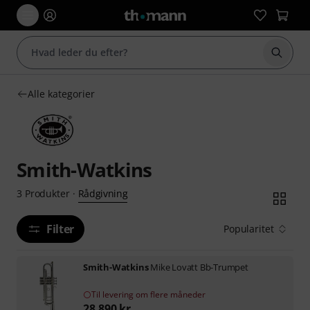
Start 
Alle kategorier
Smith-Watkins
Rådgivning
3
Produkter
·
Filter
Popularitet
Smith-Watkins
Mike Lovatt Bb-Trumpet
Til levering om flere måneder
28.890
kr