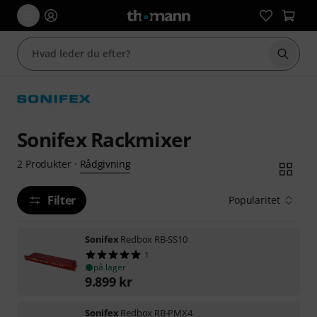
Start 
Sonifex Rackmixer
Rådgivning
2
Produkter
·
Filter
Popularitet
Sonifex
Redbox RB-SS10
1
på lager
9.899
kr
Sonifex
Redbox RB-PMX4