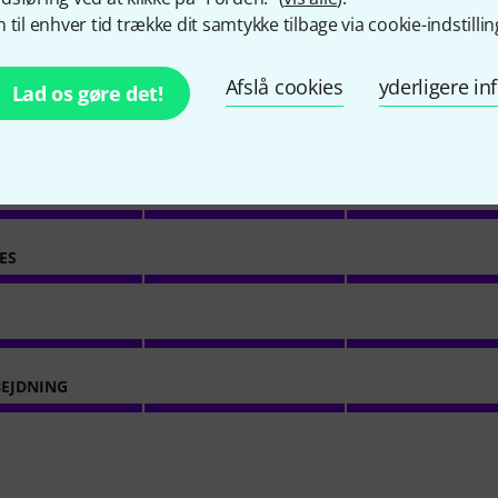
 til enhver tid trække dit samtykke tilbage via cookie-indstillin
2
Kundebedømmelser
Afslå cookies
yderligere i
Lad os gøre det!
5
/ 5
ING
ES
EJDNING