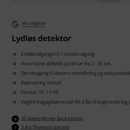
Vis original
Lydløs detektor
2 kildeindgange til 1 masterudgang
Automatisk skiftetid justerbar fra 2 - 30 sek.
Fjernindgang til ekstern omskiftning og statusmedd
Balancering ind/ud
Format: 19 "/ 1 HE
Valgfrit bagagebærersæt RK-3 fås til bagmontering (
30 dages-Money Back garanti
30
3 års Thomann garanti
3