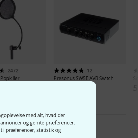
2472
12
Popkiller
Presonus
SW5E AVB Switch
So
3.390 kr
5
ngoplevelse med alt, hvad der
ge annoncer og gemte præferencer.
il præferencer, statistik og