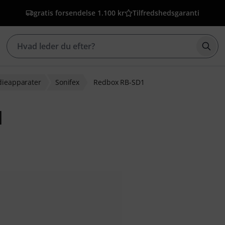
gratis forsendelse 1.100 kr
Tilfredshedsgaranti
Star
dieapparater
Sonifex
Redbox RB-SD1
1
dømmelser