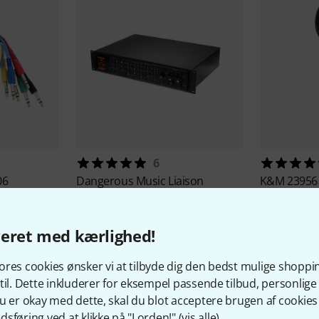
6
06
Dangerous Music
Liaison
K&M
23956 
166 kr
26.590 kr
veret med kærlighed!
res cookies ønsker vi at tilbyde dig den bedst mulige shoppi
til. Dette inkluderer for eksempel passende tilbud, personli
u er okay med dette, skal du blot acceptere brugen af cookies t
sføring ved at klikke på "I orden!" (
vis alle
).