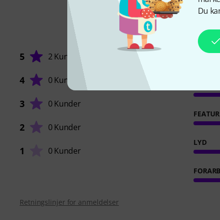
Du kan
5
2 Kunder
4
0 Kunder
BETJEN
3
0 Kunder
FEATUR
2
0 Kunder
LYD
1
0 Kunder
FORARB
Retningslinjer for anmeldelser