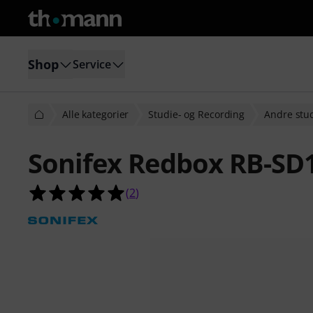
Shop
Service
Alle kategorier
Studie- og Recording
Andre stu
Sonifex Redbox RB-SD
5.0 ud af 5 stjerner fra 2 kundebe
(
2
)