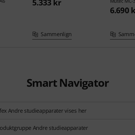
5.333 kr
A6
Mutec
MC-3
6.690 
Sammenlign
Samme
Smart Navigator
fex Andre studieapparater vises her
produktgruppe Andre studieapparater