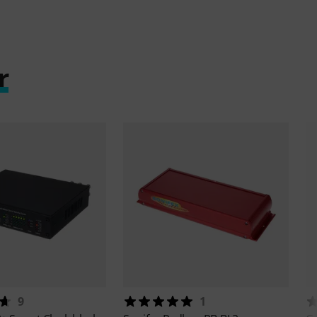
r
9
1