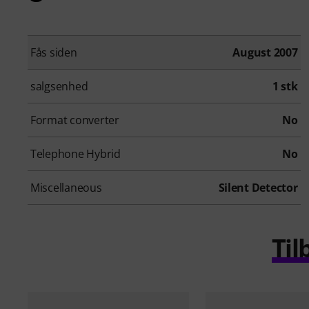
Fås siden
August 2007
salgsenhed
1 stk
Format converter
No
Telephone Hybrid
No
Miscellaneous
Silent Detector
Til