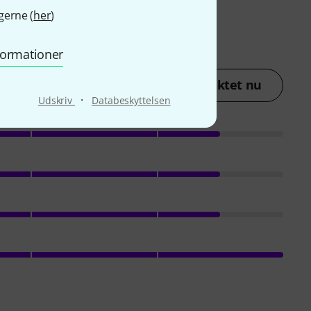
gerne (
her
)
nformationer
lav en vurdering af produktet nu
·
Udskriv
Databeskyttelsen