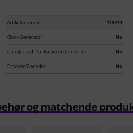
Artikelnummer
119229
Clock Generator
No
Unbalanced- To- Balanced Converter
No
Encoder/Decoder
No
behør og matchende produ