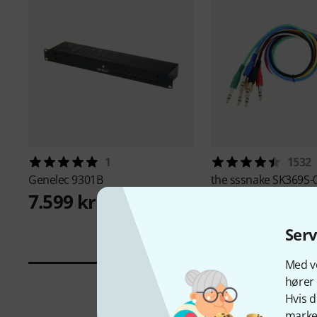
1
1532
Genelec
9301B
the sssnake
SK369S-
Patchcable
7.599 kr
75 kr
Ser
Med vo
hører 
Hvis d
marked