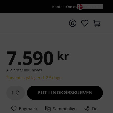
Kontakt
Om os
DA / KR
t søgning med søgeord {searchTerm}
7.590
kr
Alle priser inkl. moms
Forventes på lager d. 2-5 dage
PUT I INDKØBSKURVEN
1
Bogmærk
Sammenlign
Del