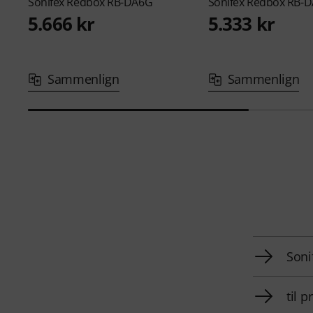
Sonifex
Redbox RB-DA6G
Sonifex
Redbox RB-D
5.666 kr
5.333 kr
Sammenlign
Sammenlign
Soni
til 