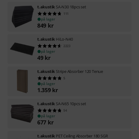
t.akustik
SA-N30 18pcs set
111
på lager
849
kr
t.akustik
HiLo-N40
2223
på lager
49
kr
t.akustik
Stripe Absorber 120 Tenue
5
på lager
1.359
kr
t.akustik
SA-N65 10pcs set
54
på lager
677
kr
t.akustik
PET Ceiling Absorber 180 SGR