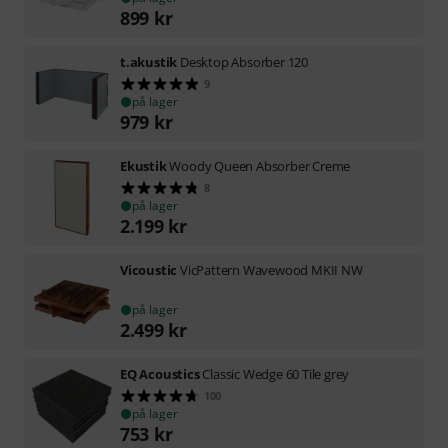
899
kr
t.akustik
Desktop Absorber 120
9
på lager
979
kr
Ekustik
Woody Queen Absorber Creme
8
på lager
2.199
kr
Vicoustic
VicPattern Wavewood MKII NW
på lager
2.499
kr
EQ Acoustics
Classic Wedge 60 Tile grey
100
på lager
753
kr