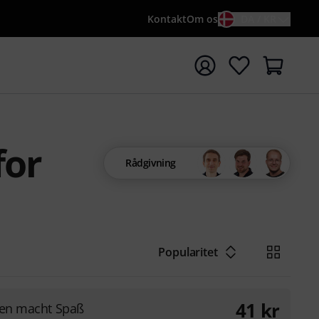
Kontakt
Om os
DA / KR
t søgning med søgeord {searchTerm}
for
Rådgivning
Popularitet
41
kr
len macht Spaß