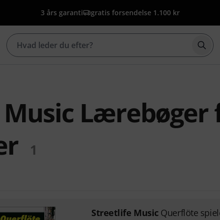
3 års garanti
gratis forsendelse 1.100 kr
Star
e Music Lærebøger 
er
1
Streetlife Music
Querflöte spie