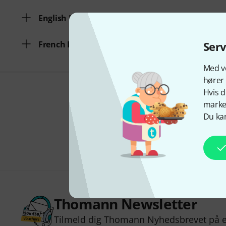
English Language
French Language
Ser
Med vo
hører 
Hvis d
marked
Du kan
Thomann Newsletter
Tilmeld dig Thomann Nyhedsbrevet på e