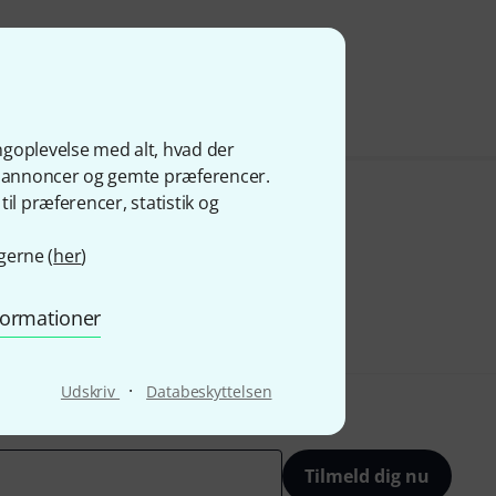
ngoplevelse med alt, hvad der
ge annoncer og gemte præferencer.
il præferencer, statistik og
gerne (
her
)
nformationer
·
Udskriv
Databeskyttelsen
Tilmeld dig nu