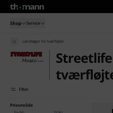
Shop
Service
Lærebøger for tværfløjter
Streetlif
tværfløjt
Filter
Prisområde
Fra (kr)
Til (kr)