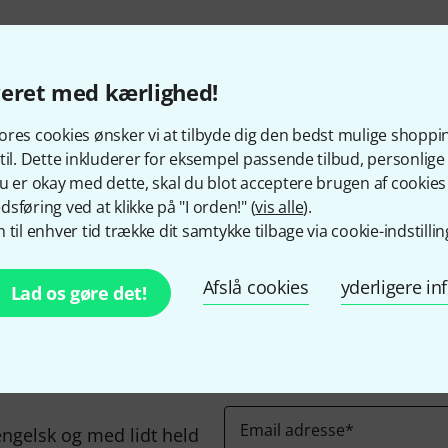
veret med kærlighed!
res cookies ønsker vi at tilbyde dig den bedst mulige shoppi
til. Dette inkluderer for eksempel passende tilbud, personli
u er okay med dette, skal du blot acceptere brugen af cookies t
Kan du lide det du ser?
sføring ved at klikke på "I orden!" (
vis alle
).
 til enhver tid trække dit samtykke tilbage via cookie-indstillin
Del
Hjælp og feedback
Afslå cookies
yderligere i
Lad os gøre det!
Email adresse
*
ngelsk og med lidt held