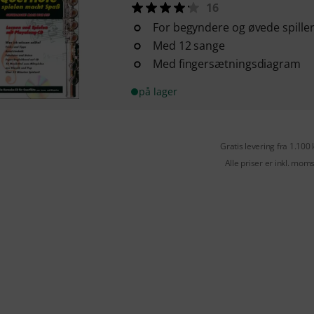
16
For begyndere og øvede spille
Med 12 sange
Med fingersætningsdiagram
på lager
Gratis levering fra 1.100 
Alle priser er inkl. mom