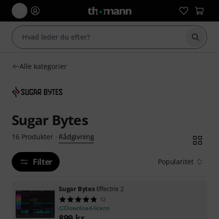
Start 
Alle kategorier
Sugar Bytes
Rådgivning
16
Produkter
·
Filter
Popularitet
Sugar Bytes
Effectrix 2
12
Download-licens
899
kr