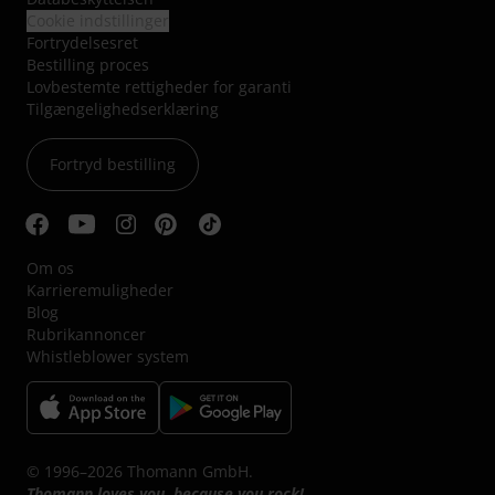
Cookie indstillinger
Fortrydelsesret
Bestilling proces
Lovbestemte rettigheder for garanti
Tilgængelighedserklæring
Fortryd bestilling
Om os
Karrieremuligheder
Blog
Rubrikannoncer
Whistleblower system
© 1996–2026 Thomann GmbH.
Thomann loves you, because you rock!