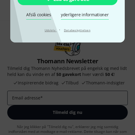
Del
Hjælp og feedback
Afslå cookies
yderligere informationer
·
Udskriv
Databeskyttelsen
Thomann Newsletter
Tilmeld dig Thomann Nyhedsbrevet på engelsk og med lidt
held kan du vinde en af
50 gavekort
hver værdi
50 €
!
Inspirerende bidrag
Tilbud
Thomann-indsigter
Email adresse
*
Tilmeld dig nu
Når jeg klikker på "Tilmeld dig nu", erklærer jeg mig samtidig
indforstået med at modtage e-mail-reklame. Dette tilsagn kan når som