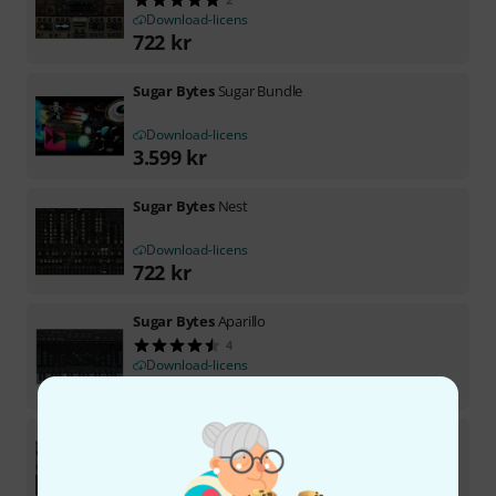
Download-licens
722
kr
Sugar Bytes
Sugar Bundle
Download-licens
3.599
kr
Sugar Bytes
Nest
Download-licens
722
kr
Sugar Bytes
Aparillo
4
Download-licens
722
kr
Sugar Bytes
Factory
1
Download-licens