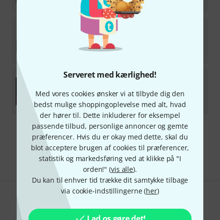
1.058
kr
Sugar Bytes
Egoist
Download-licens
722
kr
Serveret med kærlighed!
Sugar Bytes
Transfigure
Med vores cookies ønsker vi at tilbyde dig den
Download-licens
949
kr
bedst mulige shoppingoplevelse med alt, hvad
der hører til. Dette inkluderer for eksempel
passende tilbud, personlige annoncer og gemte
Gratis levering fra 1.100 kr
præferencer. Hvis du er okay med dette, skal du
Alle priser er inkl. moms
blot acceptere brugen af cookies til præferencer,
statistik og markedsføring ved at klikke på "I
orden!" (
vis alle
).
Du kan til enhver tid trække dit samtykke tilbage
via cookie-indstillingerne (
her
)
Kan du lide det du ser?
Lad os gøre det!