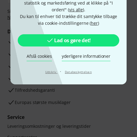
statistik og markedsføring ved at klikke på "I
orden!" (
vis alle
).
Sikker betaling med Bankoverførsel, PayPal,
Klarna Betal
Du kan til enhver tid trække dit samtykke tilbage
Nu
,
Klarna betaling i rater
eller Kreditkort.
via cookie-indstillingerne (
her
)
Dine fordele
Lad os gøre det!
3 års Thomann Garanti
30 dages money back garanti
Afslå cookies
yderligere informationer
Reparationsservice
·
Udskriv
Databeskyttelsen
Råd fra vores eksperter
Tilfredshedsgaranti
Europas største musiklager
Service
Leveringsomkostninger og leveringstider