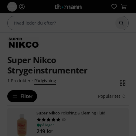
Start 
Super Nikco
Strygeinstrumenter
Rådgivning
1
Produkter
·
Filter
Popularitet
Super Nikco
Polishing & Cleaning Fluid
60
på lager
219
kr