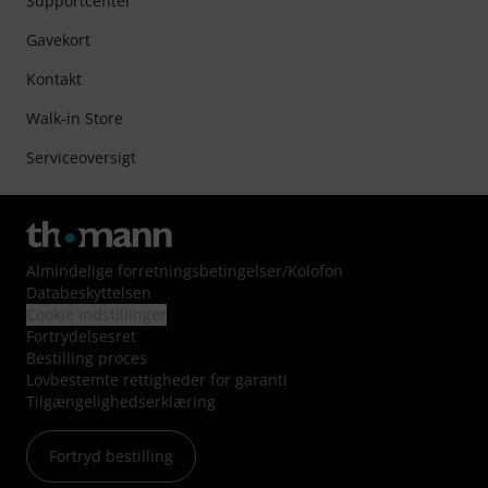
Supportcenter
Gavekort
Kontakt
Walk-in Store
Serviceoversigt
Almindelige forretningsbetingelser
/
Kolofon
Databeskyttelsen
Cookie indstillinger
Fortrydelsesret
Bestilling proces
Lovbestemte rettigheder for garanti
Tilgængelighedserklæring
Fortryd bestilling