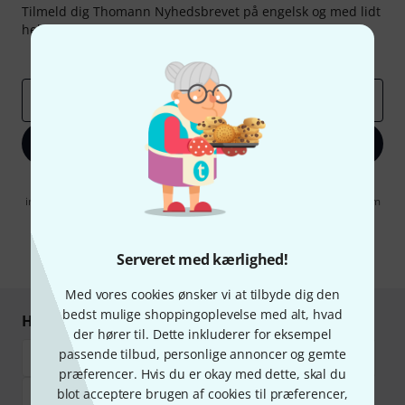
Tilmeld dig Thomann Nyhedsbrevet på engelsk og med lidt
held kan du vinde en af
50 gavekort
hver værdi
50 €
!
Inspirerende bidrag
Tilbud
Thomann-indsigter
Email adresse
*
Tilmeld dig nu
Når jeg klikker på "Tilmeld dig nu", erklærer jeg mig samtidig
indforstået med at modtage e-mail-reklame. Dette tilsagn kan når som
helst trækkes tilbage. Find yderligere informationer i vores
informationer om databeskyttelse
.
Serveret med kærlighed!
* Obligatorisk felt
Med vores cookies ønsker vi at tilbyde dig den
bedst mulige shoppingoplevelse med alt, hvad
Handl og betal sikkert
der hører til. Dette inkluderer for eksempel
passende tilbud, personlige annoncer og gemte
præferencer. Hvis du er okay med dette, skal du
blot acceptere brugen af cookies til præferencer,