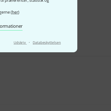
il præferencer, statistik og
gerne (
her
)
nformationer
·
Udskriv
Databeskyttelsen