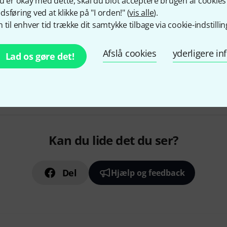
u er okay med dette, skal du blot acceptere brugen af cookies t
sføring ved at klikke på "I orden!" (
vis alle
).
 til enhver tid trække dit samtykke tilbage via cookie-indstillin
Afslå cookies
yderligere i
Lad os gøre det!
Kan du lide det du ser?
Del
Hjælp og feedback