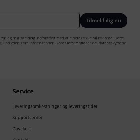
Tilmeld dig nu
lærer jeg mig samtidig indforstået med at modtage e-mail-reklame. Dette
e. Find yderligere informationer i vores
informationer om databeskyttelse
.
Service
Leveringsomkostninger og leveringstider
Supportcenter
Gavekort
Kontakt