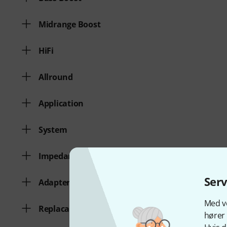
Midrange Boost
HiFi
Allround
Application
System
Impedance
Ser
Adapter
Med vo
Replacable Cable
hører 