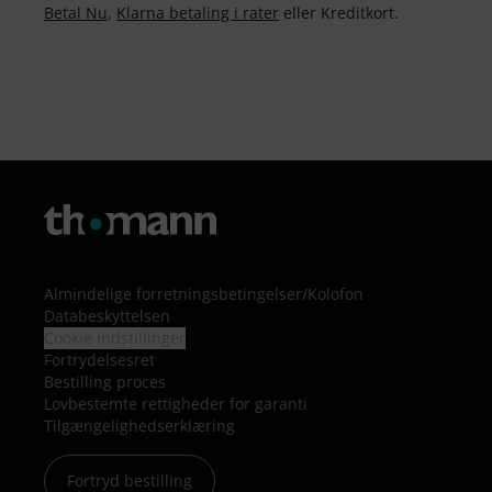
Betal Nu
,
Klarna betaling i rater
eller Kreditkort.
Almindelige forretningsbetingelser
/
Kolofon
Databeskyttelsen
Cookie indstillinger
Fortrydelsesret
Bestilling proces
Lovbestemte rettigheder for garanti
Tilgængelighedserklæring
Fortryd bestilling