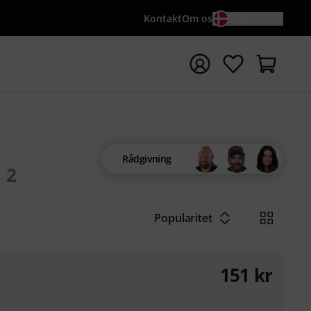
Kontakt
Om os
DA / KR
t søgning med søgeord {searchTerm}
Rådgivning
2
Popularitet
151
kr