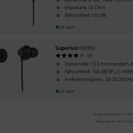
Impedans 16 Ohm
Følsomhed 103 dB
på lager
Superlux
HD351
60
Dynamiske 13,5 mm neodym-d
Følsomhed: 106 dB SPL (1 mW)
Frekvensrespons: 20-20.000 H
på lager
Gratis levering fra 1.100 
Alle priser er inkl. mom