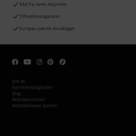
Råd fra vores eksperter
Tilfredshedsgaranti
Europas største musiklager
Om os
Karrieremuligheder
Blog
Rubrikannoncer
Whistleblower system