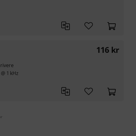
116
kr
rivere
 @ 1 kHz
z
kr
s