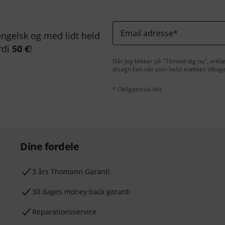
Email adresse
*
ngelsk og med lidt held
rdi
50 €
!
Når jeg klikker på "Tilmeld dig nu", erk
tilsagn kan når som helst trækkes tilbag
* Obligatorisk felt
Dine fordele
3 års Thomann Garanti
30 dages money back garanti
Reparationsservice