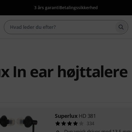
3 års garanti
Betalingssikkerhed
Star
x In ear højttalere
Superlux
HD 381
334
Dynamisk driver med 13,5 mm