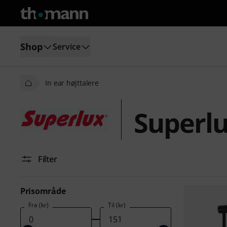
Shop
Service
In ear højttalere
Superlu
Filter
Prisområde
Fra (kr)
Til (kr)