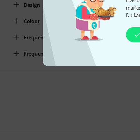
Hvis d
Design
marked
Du kan
Colour
Frequency range min.
Frequency range max.