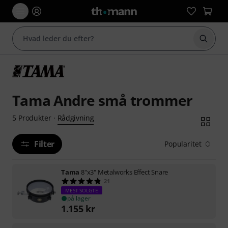
Start 
Tama Andre små trommer
Rådgivning
5
Produkter
·
Filter
Popularitet
Tama
8"x3" Metalworks Effect Snare
21
MEST SOLGTE
på lager
1.155
kr