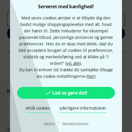
Inspirerende bidrag
Tilbud
Thomann-indsigter
Serveret med kærlighed!
Med vores cookies ønsker vi at tilbyde dig den
Email adresse
*
bedst mulige shoppingoplevelse med alt, hvad
der hører til. Dette inkluderer for eksempel
Tilmeld dig nu
passende tilbud, personlige annoncer og gemte
præferencer. Hvis du er okay med dette, skal du
Når jeg klikker på "Tilmeld dig nu", erklærer jeg mig samtidig
blot acceptere brugen af cookies til præferencer,
indforstået med at modtage e-mail-reklame. Dette tilsagn kan når som
statistik og markedsføring ved at klikke på "I
helst trækkes tilbage. Find yderligere informationer i vores
informationer om databeskyttelse
.
orden!" (
vis alle
).
Du kan til enhver tid trække dit samtykke tilbage
* Obligatorisk felt
via cookie-indstillingerne (
her
)
Handl og betal sikkert
Lad os gøre det!
Afslå cookies
yderligere informationer
·
Udskriv
Databeskyttelsen
Sikker betaling med Bankoverførsel, PayPal,
Klarna Betal