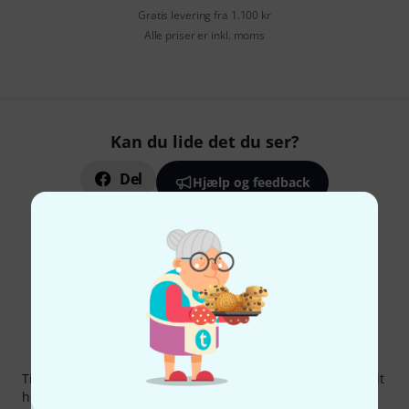
Gratis levering fra 1.100 kr
Alle priser er inkl. moms
Kan du lide det du ser?
Del
Hjælp og feedback
Thomann Newsletter
Tilmeld dig Thomann Nyhedsbrevet på engelsk og med lidt
held kan du vinde en af
50 gavekort
hver værdi
50 €
!