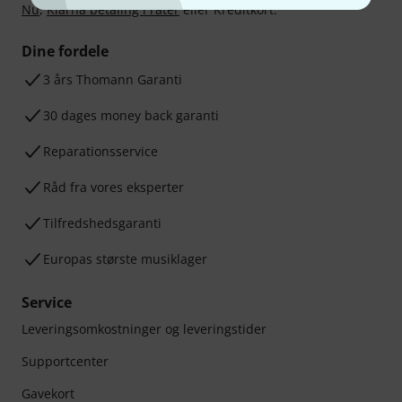
Nu
,
Klarna betaling i rater
eller Kreditkort.
Dine fordele
3 års Thomann Garanti
30 dages money back garanti
Reparationsservice
Råd fra vores eksperter
Tilfredshedsgaranti
Europas største musiklager
Service
Leveringsomkostninger og leveringstider
Supportcenter
Gavekort