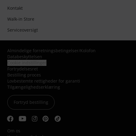
Kontakt
Walk-in Store
Serviceoversigt
Almindelige forretningsbetingelser
/
Kolofon
Databeskyttelsen
Cookie indstillinger
Fortrydelsesret
Bestilling proces
Lovbestemte rettigheder for garanti
Tilgængelighedserklæring
Fortryd bestilling
Om os