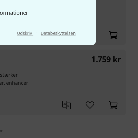
nformationer
·
Udskriv
Databeskyttelsen
1.759
kr
rstærker
er, enhancer,
kr