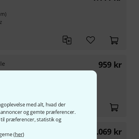
µm)
z
959
kr
le
z
ngoplevelse med alt, hvad der
ge annoncer og gemte præferencer.
il præferencer, statistik og
1.069
kr
dle
gerne (
her
)