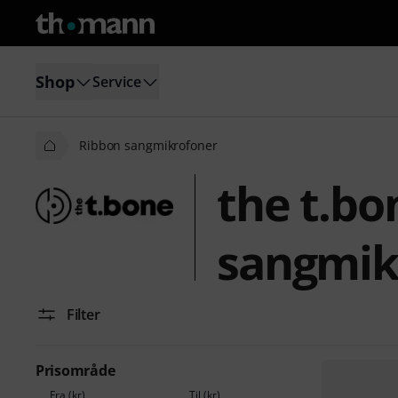
Shop
Service
Ribbon sangmikrofoner
the t.bo
sangmik
Filter
Prisområde
Fra (kr)
Til (kr)