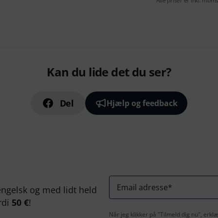
Alle priser er inkl. mom
Kan du lide det du ser?
Del
Hjælp og feedback
Email adresse
*
ngelsk og med lidt held
rdi
50 €
!
Når jeg klikker på "Tilmeld dig nu", erk