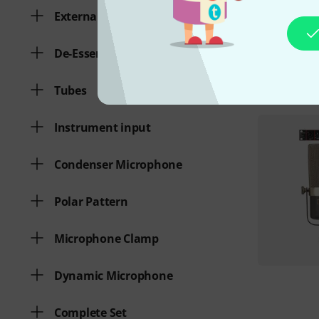
External effect loops
De-Esser
Tubes
Instrument input
Condenser Microphone
Polar Pattern
Microphone Clamp
Dynamic Microphone
Complete Set