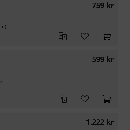
759
kr
µm)
599
kr
z
1.222
kr