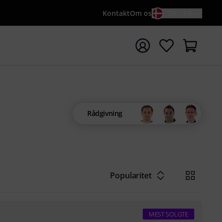
Kontakt
Om os
DA / KR
t søgning med søgeord {searchTerm}
Rådgivning
Popularitet
MEST SOLGTE