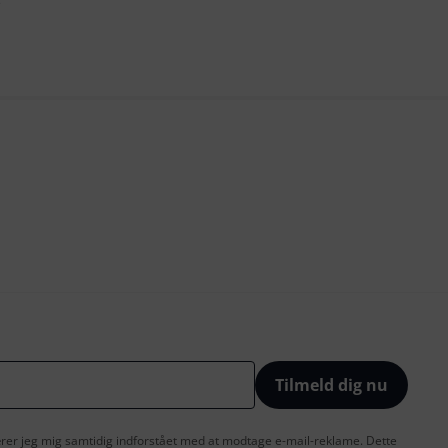
s
Tilmeld dig nu
lærer jeg mig samtidig indforstået med at modtage e-mail-reklame. Dette