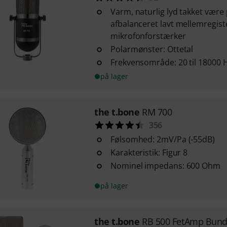
Varm, naturlig lyd takket være
afbalanceret lavt mellemregister
mikrofonforstærker
Polarmønster: Ottetal
Frekvensområde: 20 til 18000 
på lager
the t.bone
RM 700
356
Følsomhed: 2mV/Pa (-55dB)
Karakteristik: Figur 8
Nominel impedans: 600 Ohm
på lager
the t.bone
RB 500 FetAmp Bund