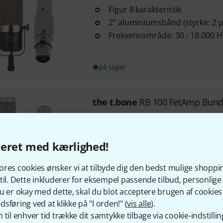
Figur 8 karakteristik
2” aluminiumsbånd (styrke: 2 
Frekvensområde: 30 - 18.000 H
på lager
the t.bone
RB 100 FetAmp Bund
Frekvensområde: 30 Hz - 15 kH
Følsomhed: -54 dB
SPL maks.: 148 dB
veret med kærlighed!
res cookies ønsker vi at tilbyde dig den bedst mulige shoppi
på lager
til. Dette inkluderer for eksempel passende tilbud, personli
u er okay med dette, skal du blot acceptere brugen af cookies t
sføring ved at klikke på "I orden!" (
vis alle
).
the t.bone
RM 700 FetAmp Bun
 til enhver tid trække dit samtykke tilbage via cookie-indstillin