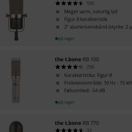
592
Meget varm, naturlig lyd
Figur 8 karakteristik
2” aluminiumsbånd (styrke: 2 
på lager
the t.bone
RB 100
250
Karakteristika: Figur-8
Frekvensområde: 30 Hz - 15 kH
Følsomhed: -54 dB
på lager
the t.bone
RB 770
32