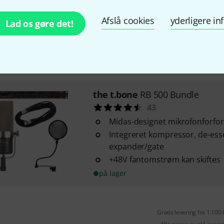
Karakteristik: Figur 8
Nominel impedans: 600 Ohm
Afslå cookies
yderligere i
Lad os gøre det!
Maks. SPL: 148 dB 1% THD
på lager
the t.bone
RB 500 Bundle
43
Midas-designet mikrofonforfo
Integreret kompressor, de-ess
expander/gate
+48V fantomstrøm kan skiftes
på lager
Gratis levering fra 1.100 