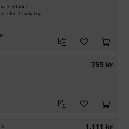
 præsentabel,
 - ideel til vokal og
Hz
759
kr
1.111
kr
le