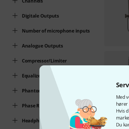
Channels
Digitale Outputs
Number of microphone inputs
Analogue Outputs
Compressor/Limiter
Equalizer
Ser
Phantom power
Med vo
hører 
Phase Reverse
Hvis d
marked
Headphone connection
Du kan