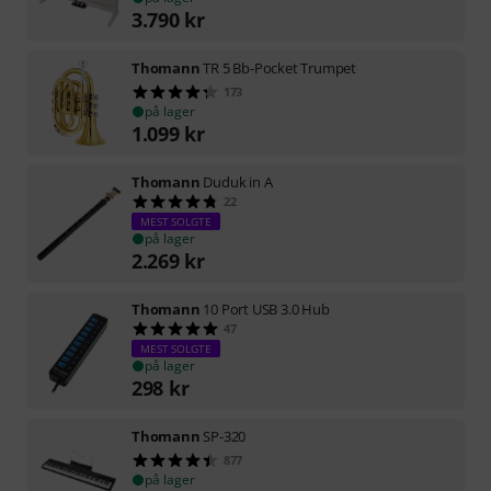
3.790
kr
Thomann
TR 5 Bb-Pocket Trumpet
173
på lager
1.099
kr
Thomann
Duduk in A
22
MEST SOLGTE
på lager
2.269
kr
Thomann
10 Port USB 3.0 Hub
47
MEST SOLGTE
på lager
298
kr
Thomann
SP-320
877
på lager