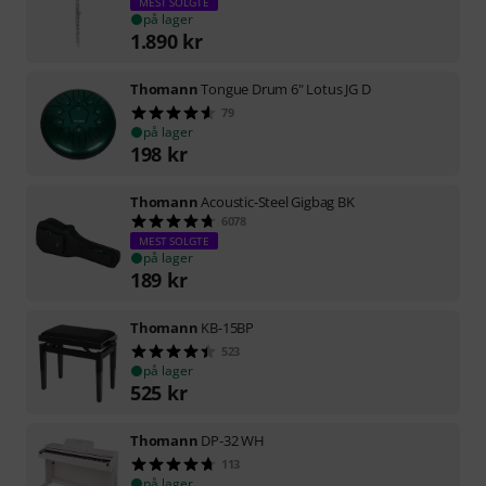
MEST SOLGTE
på lager
1.890
kr
Thomann
Tongue Drum 6" Lotus JG D
79
på lager
198
kr
Thomann
Acoustic-Steel Gigbag BK
6078
MEST SOLGTE
på lager
189
kr
Thomann
KB-15BP
523
på lager
525
kr
Thomann
DP-32 WH
113
på lager