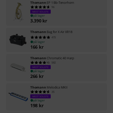
Thomann
EP 1 Bb-Tenorhorn
96
MEST SOLGTE
på lager
3.390
kr
Thomann
Bag for X Air XR18
473
på lager
166
kr
Thomann
Chromatic 40 Harp
582
MEST SOLGTE
på lager
266
kr
Thomann
Melodica MKII
35
MEST SOLGTE
på lager
198
kr