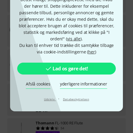
på lager
21,90
kr
der hører til. Dette inkluderer for eksempel
passende tilbud, personlige annoncer og gemte
præferencer. Hvis du er okay med dette, skal du
Thomann
Classic-Guitar Gigbag Eco
1591
blot acceptere brugen af cookies til præferencer,
MEST SOLGTE
statistik og markedsføring ved at klikke på "I
på lager
orden!" (
vis alle
).
111
kr
Du kan til enhver tid trække dit samtykke tilbage
via cookie-indstillingerne (
her
)
Thomann
Acoustic-Steel Gigbag Eco
2476
MEST SOLGTE
Lad os gøre det!
på lager
111
kr
Afslå cookies
yderligere informationer
Thomann
Nylonstrap
7675
·
MEST SOLGTE
Udskriv
Databeskyttelsen
på lager
33
kr
Thomann
FL-1000 RE Flute
54