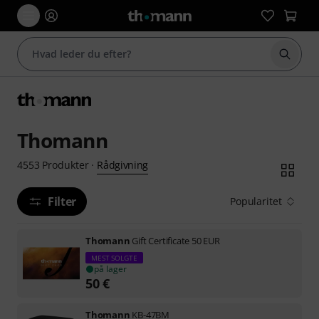
Start 
Thomann
Rådgivning
4553
Produkter
·
Filter
Popularitet
Thomann
Gift Certificate 50 EUR
MEST SOLGTE
på lager
50
€
Thomann
KB-47BM