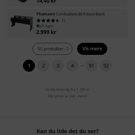
14,40
kr
Thomann
ComboDesk 88 R-Base Black
23
på lager
2.999
kr
Vis mere
50 produkter
1
2
3
4
91
92
Gratis levering fra 1.100 kr
Alle priser er inkl. moms
Kan du lide det du ser?