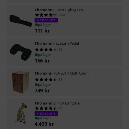
Thomann
E-Bass Gigbag Eco
3064
MEST SOLGTE
på lager
111
kr
Thomann
Pageturn Pedal
99
på lager
166
kr
Thomann
TCA 501R Multi Cajon
88
på lager
749
kr
Thomann
EP 404 Baritone
70
MEST SOLGTE
på lager
4.499
kr