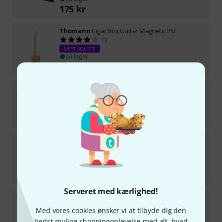
175
kr
Thomann
Cigar Box Guitar Magnetic PU
13
MEST SOLGTE
på lager
599
kr
Thomann
DP-33 WH
264
på lager
3.190
kr
Thomann
TR-901S Piccolo Trumpet
74
MEST SOLGTE
på lager
3.490
kr
Serveret med kærlighed!
Thomann
Flow-Ball Deluxe
29
Med vores cookies ønsker vi at tilbyde dig den
MEST SOLGTE
bedst mulige shoppingoplevelse med alt, hvad