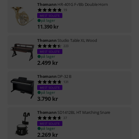
Thomann
HR-401G F-/Bb Double Horn
19
MEST SOLGTE
på lager
11.390
kr
Thomann
Studio Table XL Wood
223
MEST SOLGTE
på lager
2.499
kr
Thomann
DP-32 B
131
MEST SOLGTE
på lager
3.790
kr
Thomann
SD1412BL HT Marching Snare
37
MEST SOLGTE
på lager
2.269
kr