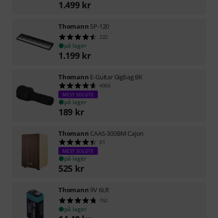
1.499
kr
Thomann
SP-120
222
på lager
1.199
kr
Thomann
E-Guitar Gigbag BK
4966
MEST SOLGTE
på lager
189
kr
Thomann
CAAS-300BM Cajon
81
MEST SOLGTE
på lager
525
kr
Thomann
9V 6LR
762
på lager