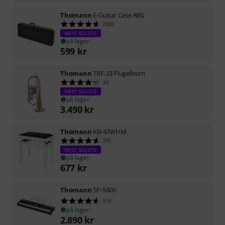
Thomann
E-Guitar Case ABS
2920
MEST SOLGTE
på lager
599
kr
Thomann
TRF-23 Flugelhorn
30
MEST SOLGTE
på lager
3.490
kr
Thomann
KB-47WHM
291
MEST SOLGTE
på lager
677
kr
Thomann
SP-5600
914
på lager
2.890
kr