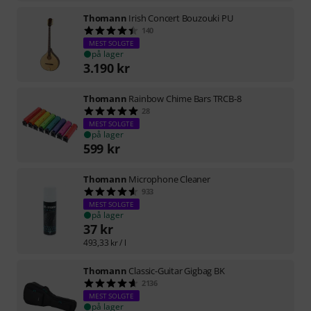
Thomann
Irish Concert Bouzouki PU
140
MEST SOLGTE
på lager
3.190
kr
Thomann
Rainbow Chime Bars TRCB-8
28
MEST SOLGTE
på lager
599
kr
Thomann
Microphone Cleaner
933
MEST SOLGTE
på lager
37
kr
493,33
kr
/ l
Thomann
Classic-Guitar Gigbag BK
2136
MEST SOLGTE
på lager