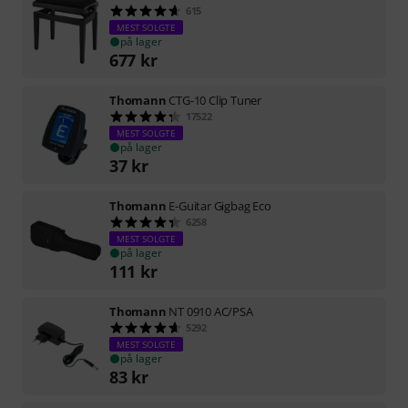
615
MEST SOLGTE
på lager
677
kr
Thomann
CTG-10 Clip Tuner
17522
MEST SOLGTE
på lager
37
kr
Thomann
E-Guitar Gigbag Eco
6258
MEST SOLGTE
på lager
111
kr
Thomann
NT 0910 AC/PSA
5292
MEST SOLGTE
på lager
83
kr