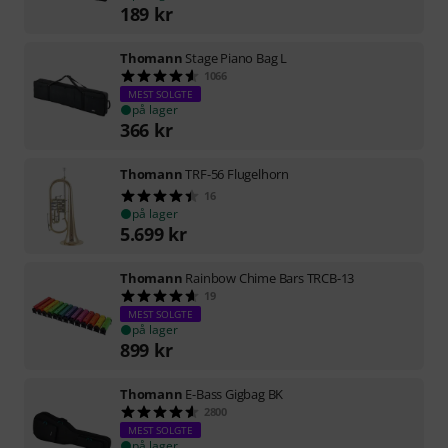
189
kr
Thomann
Stage Piano Bag L
1066
MEST SOLGTE
på lager
366
kr
Thomann
TRF-56 Flugelhorn
16
på lager
5.699
kr
Thomann
Rainbow Chime Bars TRCB-13
19
MEST SOLGTE
på lager
899
kr
Thomann
E-Bass Gigbag BK
2800
MEST SOLGTE
på lager