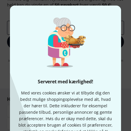
held kan du vinde en af
50 gavekort
hver værdi
50 €
!
Inspirerende bidrag
Tilbud
Thomann-indsigter
Email adresse
*
Tilmeld dig nu
Når jeg klikker på "Tilmeld dig nu", erklærer jeg mig samtidig
indforstået med at modtage e-mail-reklame. Dette tilsagn kan når som
helst trækkes tilbage. Find yderligere informationer i vores
informationer om databeskyttelse
.
* Obligatorisk felt
Serveret med kærlighed!
Med vores cookies ønsker vi at tilbyde dig den
Handl og betal sikkert
bedst mulige shoppingoplevelse med alt, hvad
der hører til. Dette inkluderer for eksempel
passende tilbud, personlige annoncer og gemte
præferencer. Hvis du er okay med dette, skal du
blot acceptere brugen af cookies til præferencer,