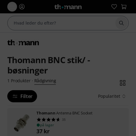
Start 
Thomann BNC stik/ -
bøsninger
Rådgivning
1
Produkter
·
Filter
Popularitet
Thomann
Antenna BNC Socket
35
på lager
37
kr