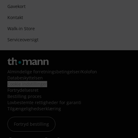
Gavekort
Kontakt
Walk-in Store
Serviceoversigt
Almindelige forretningsbetingelser
/
Kolofon
Databeskyttelsen
Cookie indstillinger
Fortrydelsesret
Bestilling proces
Lovbestemte rettigheder for garanti
Tilgængelighedserklæring
Fortryd bestilling