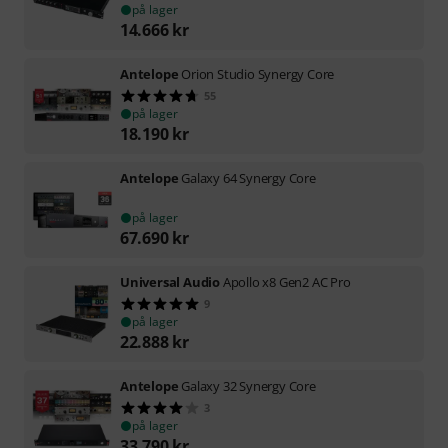
på lager
14.666
kr
Antelope
Orion Studio Synergy Core
55
på lager
18.190
kr
Antelope
Galaxy 64 Synergy Core
på lager
67.690
kr
Universal Audio
Apollo x8 Gen2 AC Pro
9
på lager
22.888
kr
Antelope
Galaxy 32 Synergy Core
3
på lager
33.790
kr