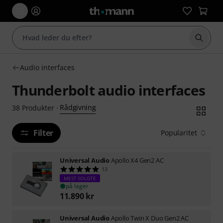
Start 
Audio interfaces
Thunderbolt audio interfaces
Rådgivning
38
Produkter
·
Filter
Popularitet
Universal Audio
Apollo X4 Gen2 AC
13
MEST SOLGTE
på lager
11.890
kr
Universal Audio
Apollo Twin X Duo Gen2 AC