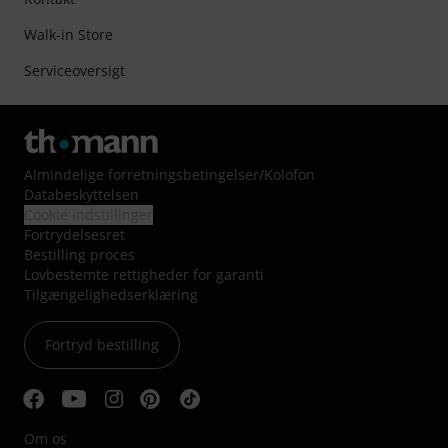
Walk-in Store
Serviceoversigt
Almindelige forretningsbetingelser
/
Kolofon
Databeskyttelsen
Cookie indstillinger
Fortrydelsesret
Bestilling proces
Lovbestemte rettigheder for garanti
Tilgængelighedserklæring
Fortryd bestilling
Om os