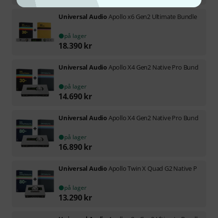
Universal Audio
Apollo x6 Gen2 Ultimate Bundle
på lager
18.390
kr
Universal Audio
Apollo X4 Gen2 Native Pro Bund
på lager
14.690
kr
Universal Audio
Apollo X4 Gen2 Native Pro Bund
på lager
16.890
kr
Universal Audio
Apollo Twin X Quad G2 Native P
på lager
13.290
kr