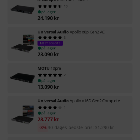
10
på lager
24.190
kr
Universal Audio
Apollo x8p Gen2 AC
3
MEST SOLGTE
på lager
23.090
kr
MOTU
10pre
2
på lager
13.090
kr
Universal Audio
Apollo x16D Gen2 Complete
1
på lager
28.777
kr
-8%
30-dages-bedste-pris
:
31.290
kr