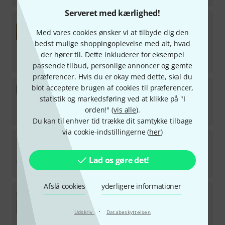
Serveret med kærlighed!
Universal Audio
Apollo Solo TB3 Herita B-Stock
Med vores cookies ønsker vi at tilbyde dig den
på lager
bedst mulige shoppingoplevelse med alt, hvad
3.799
kr
der hører til. Dette inkluderer for eksempel
-8%
30-dages-bedste-pris
:
4.111
kr
passende tilbud, personlige annoncer og gemte
præferencer. Hvis du er okay med dette, skal du
Antelope
Orion Studio SC Stereo Bundle
blot acceptere brugen af cookies til præferencer,
statistik og markedsføring ved at klikke på "I
på lager
orden!" (
vis alle
).
22.390
kr
Du kan til enhver tid trække dit samtykke tilbage
via cookie-indstillingerne (
her
)
Universal Audio
Apollo x16D Gen2 Ultimat Bundl
på lager
Lad os gøre det!
22.090
kr
Afslå cookies
yderligere informationer
Universal Audio
Apollo Twin X Quad G2 Native P
på lager
·
Udskriv
Databeskyttelsen
10.990
kr