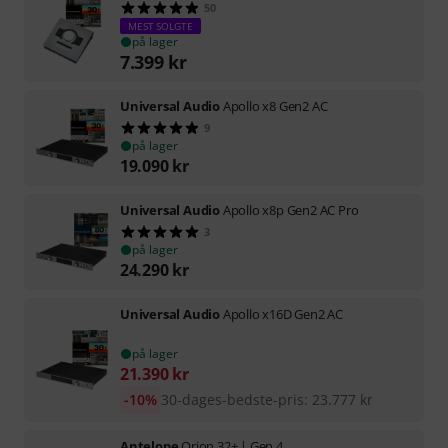
50
MEST SOLGTE
på lager
7.399
kr
Universal Audio
Apollo x8 Gen2 AC
9
på lager
19.090
kr
Universal Audio
Apollo x8p Gen2 AC Pro
3
på lager
24.290
kr
Universal Audio
Apollo x16D Gen2 AC
på lager
21.390
kr
-10%
30-dages-bedste-pris
:
23.777
kr
Antelope
Orion 32+ | Gen 4