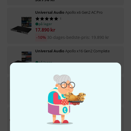
Universal Audio
Apollo x6 Gen2 AC Pro
1
på lager
17.890
kr
-10%
30-dages-bedste-pris
:
19.890
kr
Universal Audio
Apollo x16 Gen2 Complete
på lager
34.790
kr
Focusrite
Red 16 Line
1
Forventes på lager d. 1-2 uger
26.290
kr
Focusrite
Red 8 Line
2
på lager
22.090
kr