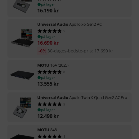
på lager
16.190
kr
Universal Audio
Apollo x6 Gen2 AC
5
på lager
16.690
kr
-6%
30-dages-bedste-pris
:
17.690
kr
MOTU
16A (2025)
8
på lager
13.555
kr
Universal Audio
Apollo Twin X Quad Gen2 AC Pro
5
på lager
12.490
kr
MOTU
848
1