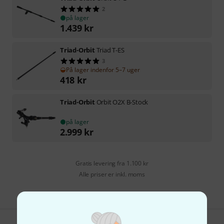
2
på lager
1.439
kr
Triad-Orbit
Triad T-ES
3
På lager indenfor 5–7 uger
418
kr
Triad-Orbit
Orbit O2X B-Stock
på lager
2.999
kr
Gratis levering fra 1.100 kr
Alle priser er inkl. moms