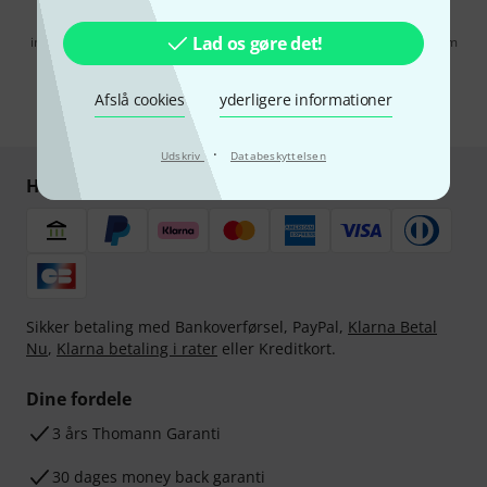
Når jeg klikker på "Tilmeld dig nu", erklærer jeg mig samtidig
Lad os gøre det!
indforstået med at modtage e-mail-reklame. Dette tilsagn kan når som
helst trækkes tilbage. Find yderligere informationer i vores
informationer om databeskyttelse
.
Afslå cookies
yderligere informationer
* Obligatorisk felt
·
Udskriv
Databeskyttelsen
Handl og betal sikkert
Sikker betaling med Bankoverførsel, PayPal,
Klarna Betal
Nu
,
Klarna betaling i rater
eller Kreditkort.
Dine fordele
3 års Thomann Garanti
30 dages money back garanti