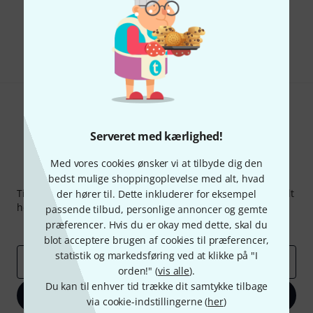
Kan du lide det du ser?
Del
Hjælp og feedback
Serveret med kærlighed!
Med vores cookies ønsker vi at tilbyde dig den
Thomann Newsletter
bedst mulige shoppingoplevelse med alt, hvad
Tilmeld dig Thomann Nyhedsbrevet på engelsk og med lidt
der hører til. Dette inkluderer for eksempel
held kan du vinde en af
50 gavekort
hver værdi
50 €
!
passende tilbud, personlige annoncer og gemte
præferencer. Hvis du er okay med dette, skal du
Inspirerende bidrag
Tilbud
Thomann-indsigter
blot acceptere brugen af cookies til præferencer,
statistik og markedsføring ved at klikke på "I
Email adresse
*
orden!" (
vis alle
).
Du kan til enhver tid trække dit samtykke tilbage
Tilmeld dig nu
via cookie-indstillingerne (
her
)