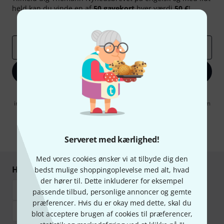
held kan du vinde en af
50 gavekort
hver værdi
50 €
!
Inspirerende bidrag
Tilbud
Thomann-indsigter
Email adresse
*
Tilmeld dig nu
Når jeg klikker på "Tilmeld dig nu", erklærer jeg mig samtidig
indforstået med at modtage e-mail-reklame. Dette tilsagn kan når som
helst trækkes tilbage. Find yderligere informationer i vores
informationer om databeskyttelse
.
* Obligatorisk felt
Serveret med kærlighed!
Med vores cookies ønsker vi at tilbyde dig den
Handl og betal sikkert
bedst mulige shoppingoplevelse med alt, hvad
der hører til. Dette inkluderer for eksempel
passende tilbud, personlige annoncer og gemte
præferencer. Hvis du er okay med dette, skal du
blot acceptere brugen af cookies til præferencer,