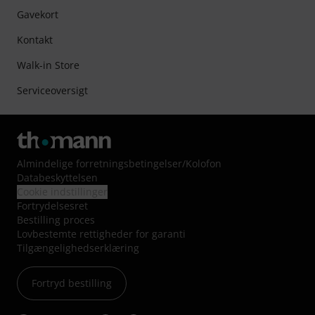
Gavekort
Kontakt
Walk-in Store
Serviceoversigt
Almindelige forretningsbetingelser
/
Kolofon
Databeskyttelsen
Cookie indstillinger
Fortrydelsesret
Bestilling proces
Lovbestemte rettigheder for garanti
Tilgængelighedserklæring
Fortryd bestilling