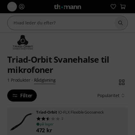
Start 
Triad-Orbit Svanehalse til
mikrofoner
Rådgivning
1
Produkter
·
Filter
Popularitet
Triad-Orbit
IO-FLX Flexible Gooseneck
2
på lager
472
kr