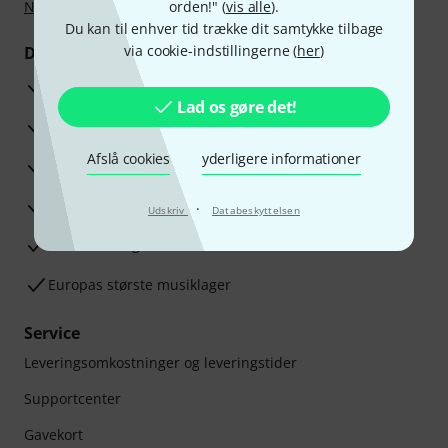
Nu
,
Klarna betaling i rater
orden!" (
eller Kreditkort.
vis alle
).
Du kan til enhver tid trække dit samtykke tilbage
via cookie-indstillingerne (
her
)
Dine fordele
3 års Thomann Garanti
Lad os gøre det!
30 dages money back garanti
Afslå cookies
yderligere informationer
Reparationsservice
Råd fra vores eksperter
·
Udskriv
Databeskyttelsen
Tilfredshedsgaranti
Europas største musiklager
Service
Leveringsomkostninger og leveringstider
Supportcenter
Gavekort