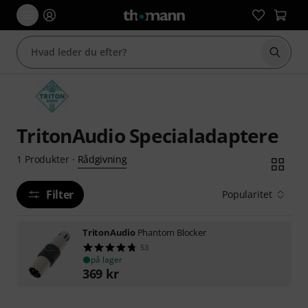
Start 
TritonAudio Specialadaptere
Rådgivning
1
Produkter
·
Filter
Popularitet
TritonAudio
Phantom Blocker
53
på lager
369
kr