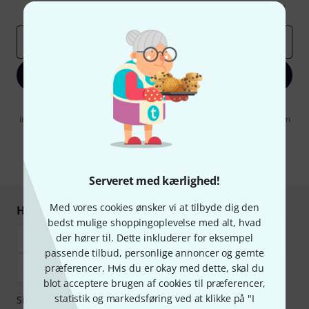
Inspirerende bidrag
Tilbud
Thomann-indsigter
Email adresse
*
Tilmeld dig nu
Når jeg klikker på "Tilmeld dig nu", erklærer jeg mig samtidig
indforstået med at modtage e-mail-reklame. Dette tilsagn kan når som
helst trækkes tilbage. Find yderligere informationer i vores
informationer om databeskyttelse
.
* Obligatorisk felt
Serveret med kærlighed!
Med vores cookies ønsker vi at tilbyde dig den
Handl og betal sikkert
bedst mulige shoppingoplevelse med alt, hvad
der hører til. Dette inkluderer for eksempel
passende tilbud, personlige annoncer og gemte
præferencer. Hvis du er okay med dette, skal du
blot acceptere brugen af cookies til præferencer,
statistik og markedsføring ved at klikke på "I
Sikker betaling med Bankoverførsel, PayPal,
Klarna Betal