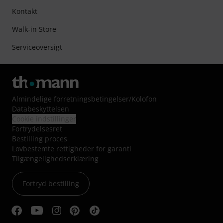
Kontakt
Walk-in Store
Serviceoversigt
Almindelige forretningsbetingelser
/
Kolofon
Databeskyttelsen
Cookie indstillinger
Fortrydelsesret
Bestilling proces
Lovbestemte rettigheder for garanti
Tilgængelighedserklæring
Fortryd bestilling