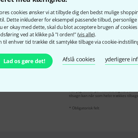
Kan du lide det du ser?
res cookies ønsker vi at tilbyde dig den bedst mulige shoppi
til. Dette inkluderer for eksempel passende tilbud, personli
Del
Hjælp og feedback
u er okay med dette, skal du blot acceptere brugen af cookies t
sføring ved at klikke på "I orden!" (
vis alle
).
 til enhver tid trække dit samtykke tilbage via cookie-indstillin
Afslå cookies
yderligere i
Lad os gøre det!
Email adresse
*
ngelsk og med lidt held
rdi
50 €
!
Når jeg klikker på "Tilmeld dig nu", erk
tilsagn kan når som helst trækkes tilbag
* Obligatorisk felt