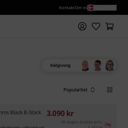
Kontakt
Om os
DA / KR
t søgning med søgeord {searchTerm}
Rådgivning
Popularitet
3.090
kr
Ohms Black B-Stock
30-dages-bedste-pris
:
-7%
erboksens udgang og
3.333
kr