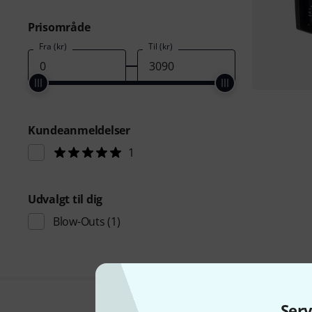
Prisområde
Fra (kr)
Til (kr)
Kundeanmeldelser
1
Udvalgt til dig
Blow-Outs
(1)
Ser