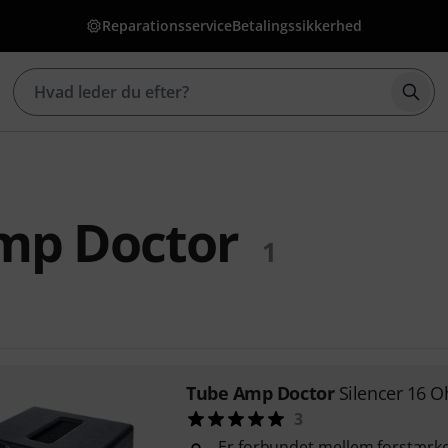
Reparationsservice
Betalingssikkerhed
Star
mp Doctor
1
Tube Amp Doctor
Silencer 16 
3
Er forbundet mellem forstærk