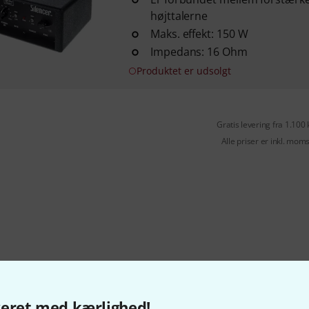
højttalerne
Maks. effekt: 150 W
Impedans: 16 Ohm
Produktet er udsolgt
Gratis levering fra 1.100 
Alle priser er inkl. mom
veret med kærlighed!