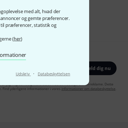
ngoplevelse med alt, hvad der
ge annoncer og gemte præferencer.
il præferencer, statistik og
gerne (
her
)
nformationer
Tilmeld dig nu
·
Udskriv
Databeskyttelsen
lærer jeg mig samtidig indforstået med at modtage e-mail-reklame. Dette
e. Find yderligere informationer i vores
informationer om databeskyttelse
.