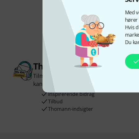
Med vo
hører 
Hvis d
marked
Du kan
Thomann Newsletter
Tilmeld dig Thomann Nyhedsbrevet på e
kan du vinde en af
50 gavekort
hver væ
Inspirerende bidrag
Tilbud
Thomann-indsigter