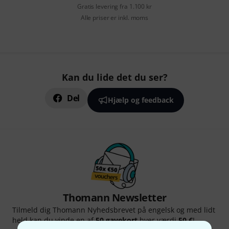
Gratis levering fra 1.100 kr
Alle priser er inkl. moms
Kan du lide det du ser?
Del
Hjælp og feedback
Thomann Newsletter
Tilmeld dig Thomann Nyhedsbrevet på engelsk og med lidt
held kan du vinde en af
50 gavekort
hver værdi
50 €
!