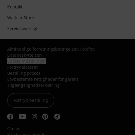
Kontakt
Walk-in Store
Serviceoversigt
Almindelige forretningsbetingelser
/
Kolofon
Databeskyttelsen
Cookie indstillinger
Fortrydelsesret
Bestilling proces
Lovbestemte rettigheder for garanti
Tilgængelighedserklæring
Fortryd bestilling
Om os
Karrieremuligheder