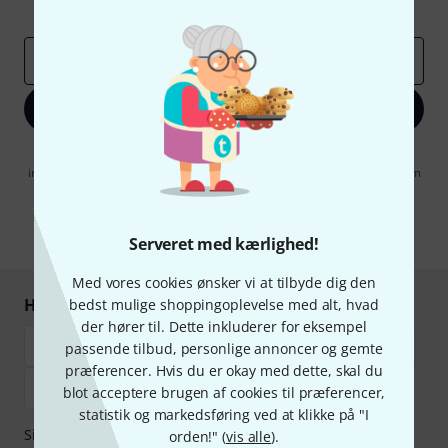
Inspirerende bidrag
Tilbud
Thomann-indsigter
Email adresse
*
Tilmeld dig nu
Når jeg klikker på "Tilmeld dig nu", erklærer jeg mig samtidig
indforstået med at modtage e-mail-reklame. Dette tilsagn kan når som
helst trækkes tilbage. Find yderligere informationer i vores
informationer om databeskyttelse
.
* Obligatorisk felt
Serveret med kærlighed!
Med vores cookies ønsker vi at tilbyde dig den
Handl og betal sikkert
bedst mulige shoppingoplevelse med alt, hvad
der hører til. Dette inkluderer for eksempel
passende tilbud, personlige annoncer og gemte
præferencer. Hvis du er okay med dette, skal du
blot acceptere brugen af cookies til præferencer,
statistik og markedsføring ved at klikke på "I
Sikker betaling med Bankoverførsel, PayPal,
Klarna Betal
orden!" (
vis alle
).