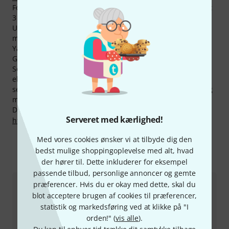
For af opnå det bedste yder Ultimate på alle Produkter ialt
3 års garanti.
Under de kendteste musikere, som køber deres
musikudstyr fra Ultimate, er berømtheder som Weird Al
Yankovic, Hannah Vasanth,
Miley Cyrus
, Montgomery
Gentry, Tim McGraw og Howard Jones.
Selvfølgelig har vi også på produkter fra Ultimate vores
eksklusive 30-dages-penge garanti, 3 års garanti og ekstra
service som vores kompetente fagfolk, reperaturservice og
meget mere.
Du kan finde flere oplysninger om producenten på
Serveret med kærlighed!
http://www.ultimatesupport.com
Med vores cookies ønsker vi at tilbyde dig den
bedst mulige shoppingoplevelse med alt, hvad
Sådan kontakter du os
der hører til. Dette inkluderer for eksempel
passende tilbud, personlige annoncer og gemte
præferencer. Hvis du er okay med dette, skal du
Kundeservice Danmark
blot acceptere brugen af cookies til præferencer,
statistik og markedsføring ved at klikke på "I
orden!" (
vis alle
).