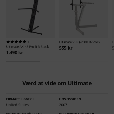
1
Ultimate
VSIQ-200B B-Stock
U
Ultimate
AX-48 Pro B B-Stock
555 kr
1.490 kr
Værd at vide om Ultimate
FIRMAET LIGGER I
HOS OS SIDEN
United States
2007
PRODUKTER PÅ LAGER
Ø AF VARER DER ER TIL