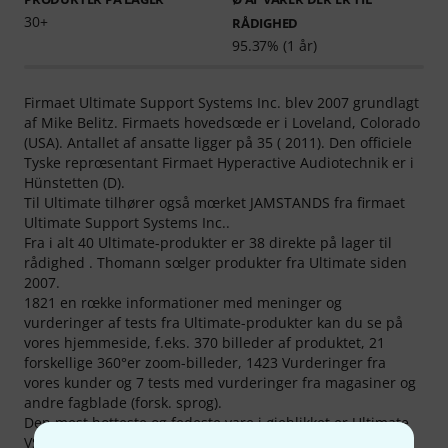
30+
RÅDIGHED
95.37% (1 år)
Firmaet Ultimate Support Systems Inc. blev 2007 grundlagt
af Mike Belitz. Firmaets hovedsœde er i Loveland, Colorado
(USA). Antallet af ansatte ligger på 35 ( 2011). Den officiele
Tyske reprœsentant Firmaet Hyperactive Audiotechnik er i
Hünstetten (D).
Til Ultimate tilhører også mœrket JAMSTANDS fra firmaet
Ultimate Support Systems Inc..
Fra i alt 40 Ultimate-produkter er 38 direkte på lager til
rådighed . Thomann sœlger produkter fra Ultimate siden
2007.
1821 en rœkke informationer med meninger og
vurderinger af tests fra Ultimate-produkter kan du se på
vores hjemmeside, f.eks. 370 billeder af produktet, 21
forskellige 360°er zoom-billeder, 1423 Vurderinger fra
vores kunder og 7 tests med vurderinger fra magasiner og
andre fagblade (forsk. sprog).
Den mest hotteste og fedeste vare i øjeblikket er
Ultimate
VS-88B
. Vi har allerede solgt 1.000 af dem.