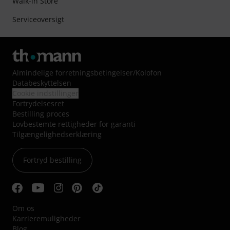
Walk-in Store
Serviceoversigt
Almindelige forretningsbetingelser
/
Kolofon
Databeskyttelsen
Cookie indstillinger
Fortrydelsesret
Bestilling proces
Lovbestemte rettigheder for garanti
Tilgængelighedserklæring
Fortryd bestilling
Om os
Karrieremuligheder
Blog