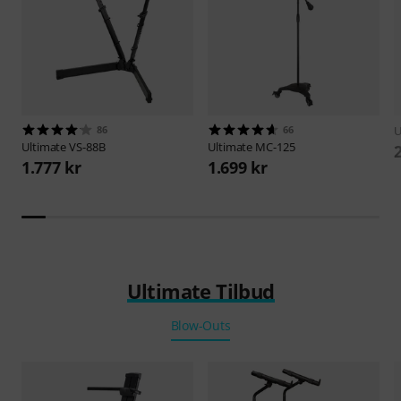
86
66
U
Ultimate
VS-88B
Ultimate
MC-125
1.777 kr
1.699 kr
Ultimate Tilbud
Blow-Outs