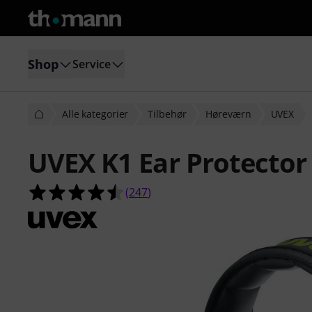
Shop
Service
Alle kategorier
Tilbehør
Høreværn
UVEX
UVEX K1 Ear Protector
4.5 ud af 5 stjerner fra 247 kunde
(
247
)