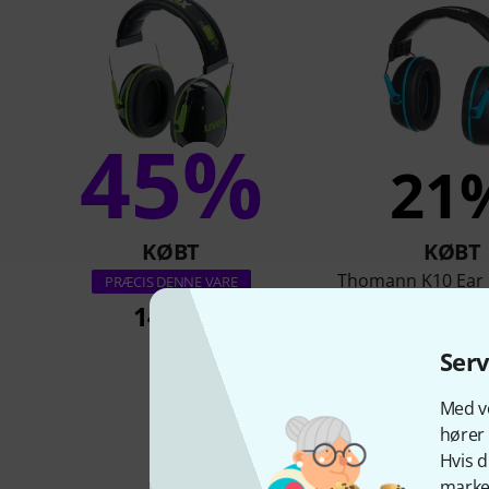
45%
21
KØBT
KØBT
Thomann K10 Ear 
PRÆCIS DENNE VARE
149 kr
135 k
Ser
Med vo
hører 
Hvis d
marked