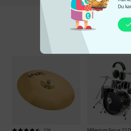
Du kan
Til
Millenium
Focus 22 
276