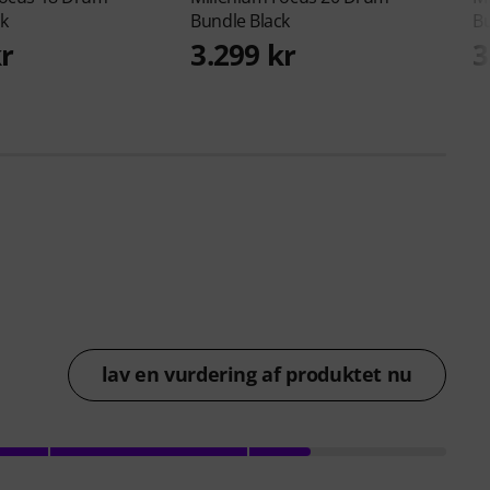
k
Bundle Black
B
kr
3.299 kr
3
lav en vurdering af produktet nu