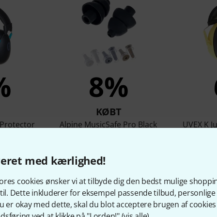
%
8%
KØBT
Protector
Alpine MusicSafe Pro Black
UVEX K Ju
r
189 kr
veret med kærlighed!
res cookies ønsker vi at tilbyde dig den bedst mulige shoppi
til. Dette inkluderer for eksempel passende tilbud, personli
Sammenlign
u er okay med dette, skal du blot acceptere brugen af cookies t
sføring ved at klikke på "I orden!" (
vis alle
).