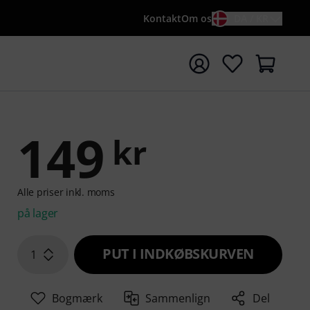
Kontakt
Om os
DA / KR
t søgning med søgeord {searchTerm}
149
kr
Alle priser inkl. moms
på lager
PUT I INDKØBSKURVEN
1
Bogmærk
Sammenlign
Del