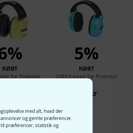
6%
5%
KØBT
KØBT
nior Ear Protector
UVEX K Junior Ear Protector
blue
135 kr
135 kr
ngoplevelse med alt, hvad der
ge annoncer og gemte præferencer.
il præferencer, statistik og