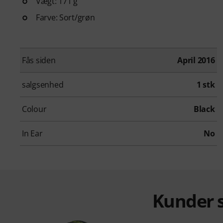
Vægt: 171 g
Farve: Sort/grøn
Fås siden
April 2016
salgsenhed
1 stk
Colour
Black
In Ear
No
Kunder s