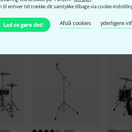
 til enhver tid trække dit samtykke tilbage via cookie-indstillin
Afslå cookies
yderligere i
Lad os gøre det!
behør og matchende produ
Drum
Millenium
F
2680