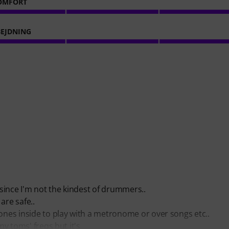
OMFORT
EJDNING
since I'm not the kindest of drummers..
are safe..
hones inside to play with a metronome or over songs etc..
my toms' freqs but it's