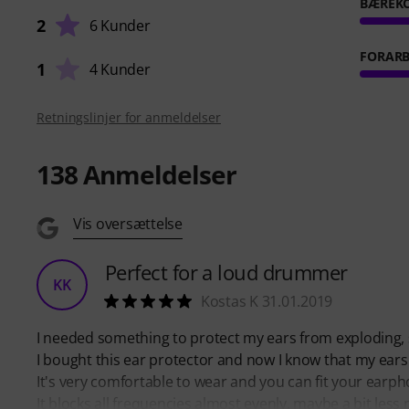
BÆREK
2
6 Kunder
FORARB
1
4 Kunder
Retningslinjer for anmeldelser
138
Anmeldelser
Vis oversættelse
Perfect for a loud drummer
KK
Kostas K 31.01.2019
I needed something to protect my ears from exploding, 
I bought this ear protector and now I know that my ears 
It's very comfortable to wear and you can fit your earp
It blocks all frequencies almost evenly, maybe a bit less 