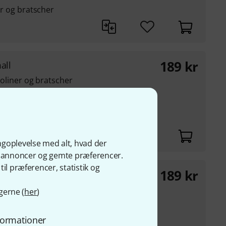
ner og bratscher
189
kr
all
violiner og bratscher
ngoplevelse med alt, hvad der
ge annoncer og gemte præferencer.
il præferencer, statistik og
189
kr
mall
gerne (
her
)
violiner og bratscher
nformationer