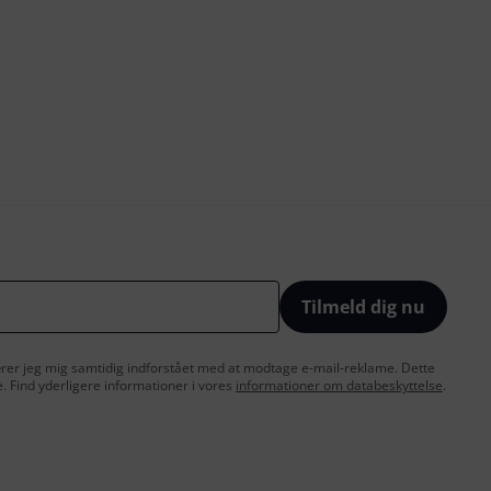
Tilmeld dig nu
lærer jeg mig samtidig indforstået med at modtage e-mail-reklame. Dette
e. Find yderligere informationer i vores
informationer om databeskyttelse
.