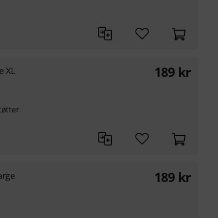
189
kr
e XL
tøtter
189
kr
arge