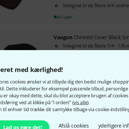
Velegnet til de fleste 4/4 violi
på lager
Vaagun
Chinrest Cover Black Sm
Velegnet til de fleste 1/4 - 1/8 
Materiale: Bomuld
Farve: Sort
veret med kærlighed!
på lager
res cookies ønsker vi at tilbyde dig den bedst mulige shoppi
til. Dette inkluderer for eksempel passende tilbud, personli
u er okay med dette, skal du blot acceptere brugen af cookies t
Vaagun
Chinrest Cover Brown S
sføring ved at klikke på "I orden!" (
vis alle
).
1
 til enhver tid trække dit samtykke tilbage via cookie-indstillin
Velegnet til de fleste 1/4 - 1/8 
Materiale: Mikrofiber
Afslå cookies
yderligere i
Lad os gøre det!