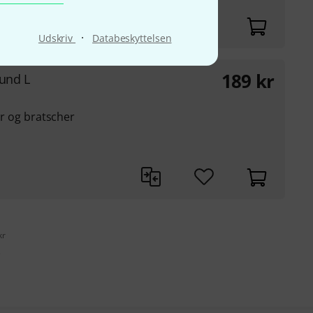
·
Udskriv
Databeskyttelsen
189
kr
ound L
ner og bratscher
kr
s