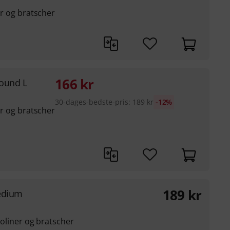
ner og bratscher
166
kr
ound L
30-dages-bedste-pris
:
189
kr
-12%
ner og bratscher
189
kr
Medium
violiner og bratscher