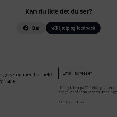
Kan du lide det du ser?
Del
Hjælp og feedback
Email adresse
*
ngelsk og med lidt held
rdi
50 €
!
Når jeg klikker på "Tilmeld dig nu", erk
tilsagn kan når som helst trækkes tilbag
* Obligatorisk felt