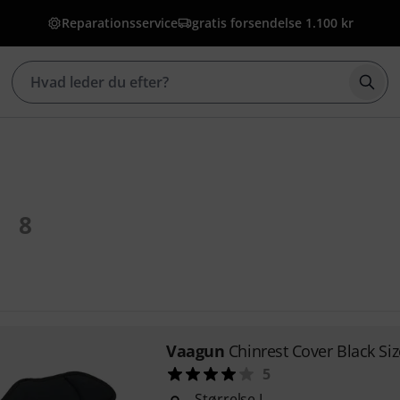
Reparationsservice
gratis forsendelse 1.100 kr
Star
8
Vaagun
Chinrest Cover Black Siz
5
Størrelse L