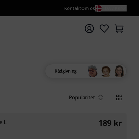
Kontakt
Om os
DA / KR
t søgning med søgeord {searchTerm}
Rådgivning
Popularitet
189
kr
e L