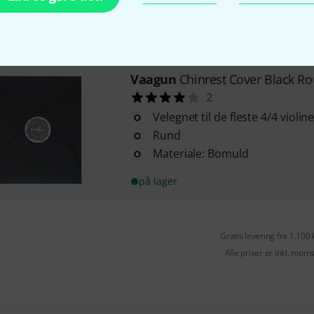
Farve: Brun
på lager
Vaagun
Chinrest Cover Black R
2
Velegnet til de fleste 4/4 violi
Rund
Materiale: Bomuld
på lager
Gratis levering fra 1.100 
Alle priser er inkl. mom