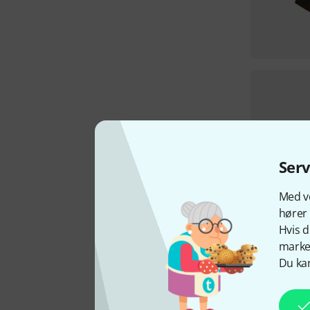
Ser
Med vo
hører 
Hvis d
marked
Du kan