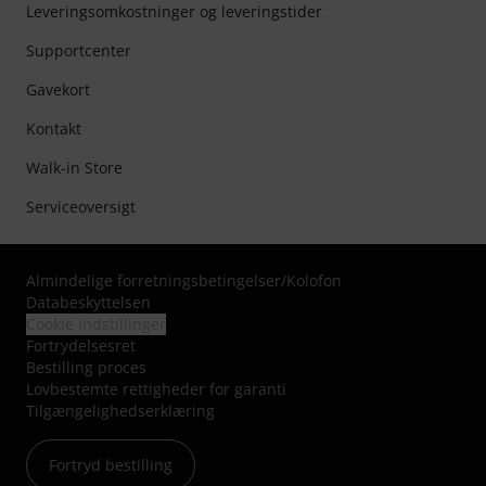
Leveringsomkostninger og leveringstider
Supportcenter
Gavekort
Kontakt
Walk-in Store
Serviceoversigt
Almindelige forretningsbetingelser
/
Kolofon
Databeskyttelsen
Cookie indstillinger
Fortrydelsesret
Bestilling proces
Lovbestemte rettigheder for garanti
Tilgængelighedserklæring
Fortryd bestilling