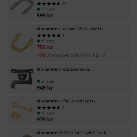
17
på lager
599
kr
Vibramate
Vibramate V5 Standard G
1
på lager
753
kr
-9%
30-dages-bedste-pris
:
829
kr
Vibramate
V7-335 E-Series AL
på lager
949
kr
Vibramate
V7 for Carved Tops G
2
på lager
979
kr
Vibramate
V5-TEV II for T-Style B-Stock