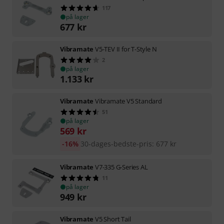
117
på lager
677
kr
Vibramate
V5-TEV II for T-Style N
2
på lager
1.133
kr
Vibramate
Vibramate V5 Standard
51
på lager
569
kr
-16%
30-dages-bedste-pris
:
677
kr
Vibramate
V7-335 G-Series AL
11
på lager
949
kr
Vibramate
V5 Short Tail