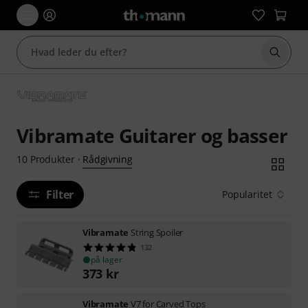
Start 
Vibramate Guitarer og basser
Rådgivning
10
Produkter
·
Filter
Popularitet
Vibramate
String Spoiler
132
på lager
373
kr
Vibramate
V7 for Carved Tops