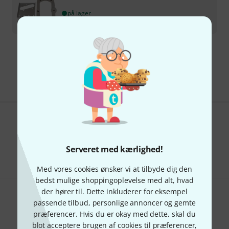
på lager
1.058
kr
Gratis levering fra 1.100 kr
Alle priser er inkl. moms
Kan du lide det du ser?
Del
Serveret med kærlighed!
Hjælp og feedback
Med vores cookies ønsker vi at tilbyde dig den
bedst mulige shoppingoplevelse med alt, hvad
der hører til. Dette inkluderer for eksempel
passende tilbud, personlige annoncer og gemte
præferencer. Hvis du er okay med dette, skal du
blot acceptere brugen af cookies til præferencer,