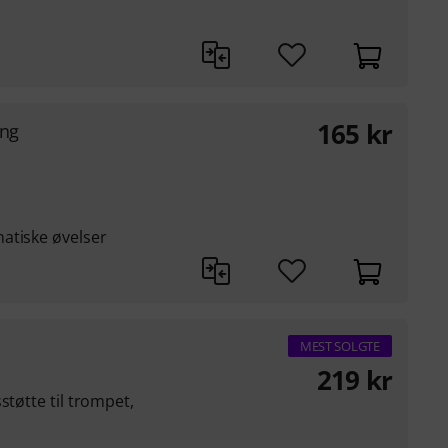
165
kr
ing
atiske øvelser
MEST SOLGTE
219
kr
støtte til trompet,