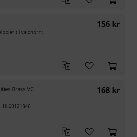
156
kr
1
odier til valdhorn:
168
kr
ities Brass VC
r. HL00121846