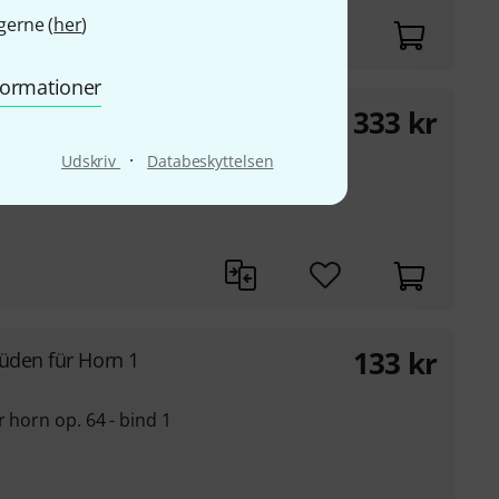
gerne (
her
)
nformationer
333
kr
ouis Maggio System
·
Udskriv
Databeskyttelsen
133
kr
üden für Horn 1
 horn op. 64 - bind 1