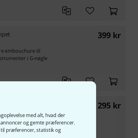
399
kr
mpet
re embouchure til
strumenter i G-nøgle
295
kr
angetüden
ngoplevelse med alt, hvad der
s Brodmann
ge annoncer og gemte præferencer.
il præferencer, statistik og