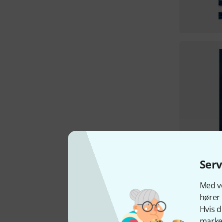
Ser
Med vo
hører 
Hvis d
marked