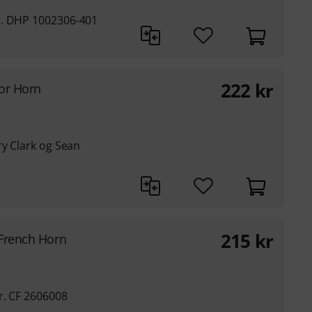
r. DHP 1002306-401
222
kr
or Horn
ry Clark og Sean
215
kr
French Horn
r. CF 2606008