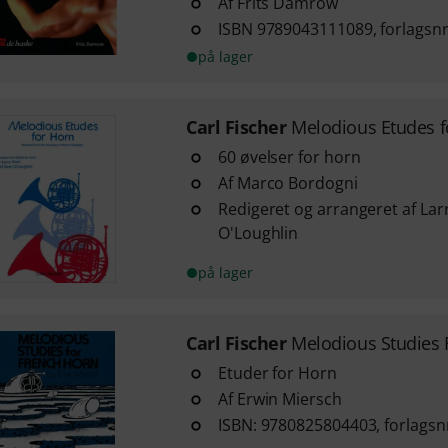
Af Frits Damrow
ISBN 9789043111089, forlagsn
på lager
Carl Fischer
Melodious Etudes f
60 øvelser for horn
Af Marco Bordogni
Redigeret og arrangeret af Lar
O'Loughlin
på lager
Carl Fischer
Melodious Studies 
Etuder for Horn
Af Erwin Miersch
ISBN: 9780825804403, forlagsn