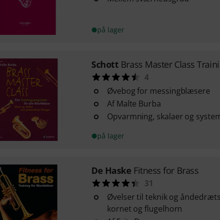
på lager
Schott
Brass Master Class Train
4
Øvebog for messingblæsere
Af Malte Burba
Opvarmning, skalaer og system
på lager
De Haske
Fitness for Brass
31
Øvelser til teknik og åndedræts
kornet og flugelhorn