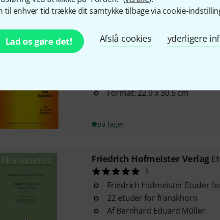
 til enhver tid trække dit samtykke tilbage via cookie-indstillin
på lager
Afslå cookies
yderligere i
Lad os gøre det!
Charles Colin Music
Original L
Af Carlton MacBeth
Forlagets nr. AHW 301
Format: 22,9 x 30,5 cm
på lager
Friedrich Hofmeister Verlag
Et
1
Friedrich Hofmeister Etuder for
22 etuder for franskhorn
Af Bernhard Eduard Müller