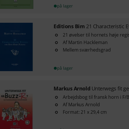
på lager
Editions Bim
21 Characteristic 
21 øvelser til hornets høje regis
Af Martin Hackleman
Mellem sværhedsgrad
på lager
Markus Arnold
Unterwegs fit g
Arbejdsbog til fransk horn i F/
Af Markus Arnold
Format: 21 x 29,4 cm