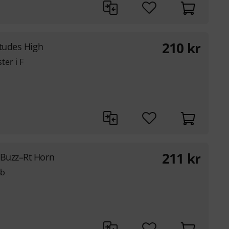
210
kr
Etudes High
ter i F
211
kr
eBuzz–Rt Horn
Bb