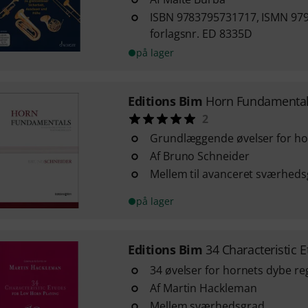
ISBN 9783795731717, ISMN 97
forlagsnr. ED 8335D
på lager
Editions Bim
Horn Fundamenta
2
Grundlæggende øvelser for ho
Af Bruno Schneider
Mellem til avanceret sværhed
på lager
Editions Bim
34 Characteristic 
34 øvelser for hornets dybe reg
Af Martin Hackleman
Mellem sværhedsgrad