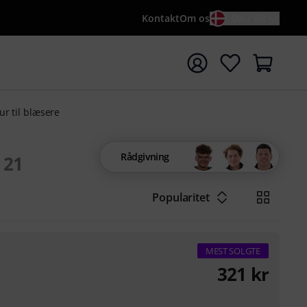
Kontakt
Om os
DA / KR
t søgning med søgeord {searchTerm}
ur til blæsere
Rådgivning
21
Popularitet
MEST SOLGTE
321
kr