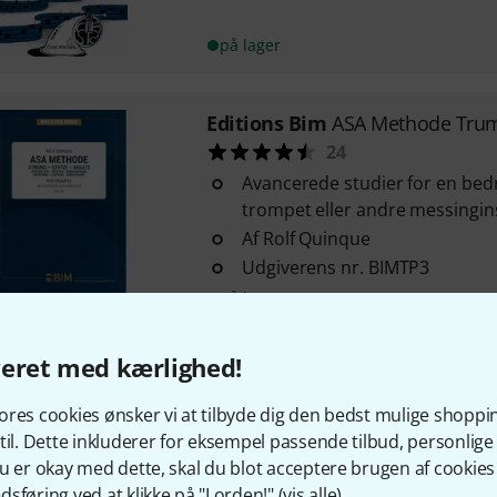
på lager
Editions Bim
ASA Methode Tru
24
Avancerede studier for en bed
trompet eller andre messingin
Af Rolf Quinque
Udgiverens nr. BIMTP3
på lager
veret med kærlighed!
Editions Bim
76 progressive Kl
76 øvelser for horn
res cookies ønsker vi at tilbyde dig den bedst mulige shoppi
Af Christian Holenstein og Ur
til. Dette inkluderer for eksempel passende tilbud, personli
Mellem sværhedsgrad
u er okay med dette, skal du blot acceptere brugen af cookies t
sføring ved at klikke på "I orden!" (
vis alle
).