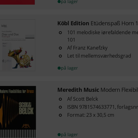
på lager
Köbl Edition
Etüdenspaß Horn 
101 melodiske iørefaldende mel
101
Af Franz Kanefzky
Let til mellemsværhedsgrad
på lager
Meredith Music
Modern Flexibil
Af Scott Belck
ISBN 9781574633771, forlagsn
Format: 23 x 30,5 cm
på lager