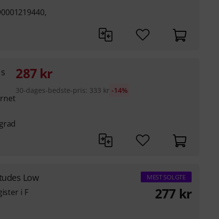
90001219440,
287
kr
ls
30-dages-bedste-pris
:
333
kr
-14%
rnet
sgrad
Etudes Low
MEST SOLGTE
277
kr
ister i F