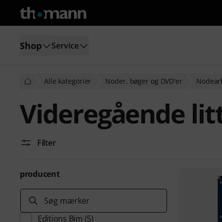
Shop
Service
Alle kategorier
Noder, bøger og DVD'er
Nodeark
Videregående litt
Filter
producent
Søg mærker
Editions Bim
(5)