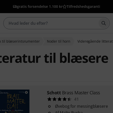
gratis forsendelse 1.100 kr
Tilfredshedsgaranti
Star
 til blæserintsrumenter
Noder til horn
Videregående litterat
eratur til blæsere
Schott
Brass Master Class
41
Øvebog for messingblæsere
Af Malte Burba