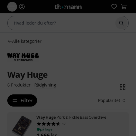
Start 
Alle kategorier
Way Huge
Rådgivning
6
Produkter
·
Filter
Popularitet
Way Huge
Pork & Pickle Bass Overdrive
17
på lager
1.666
kr