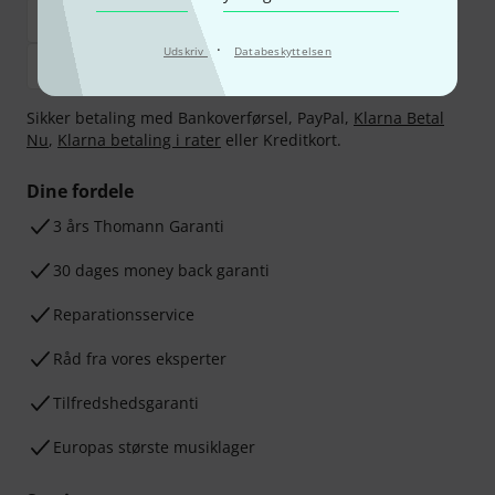
·
Udskriv
Databeskyttelsen
Sikker betaling med Bankoverførsel, PayPal,
Klarna Betal
Nu
,
Klarna betaling i rater
eller Kreditkort.
Dine fordele
3 års Thomann Garanti
30 dages money back garanti
Reparationsservice
Råd fra vores eksperter
Tilfredshedsgaranti
Europas største musiklager