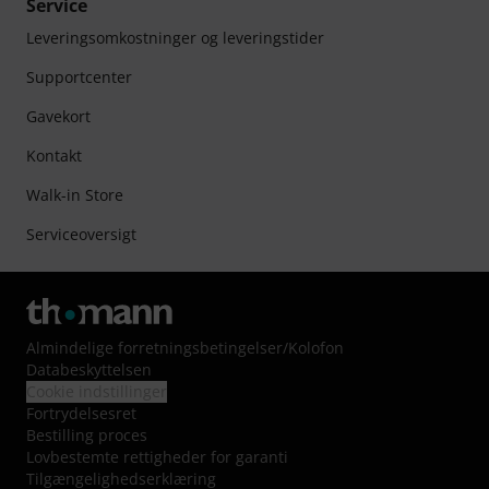
Service
Leveringsomkostninger og leveringstider
Supportcenter
Gavekort
Kontakt
Walk-in Store
Serviceoversigt
Almindelige forretningsbetingelser
/
Kolofon
Databeskyttelsen
Cookie indstillinger
Fortrydelsesret
Bestilling proces
Lovbestemte rettigheder for garanti
Tilgængelighedserklæring