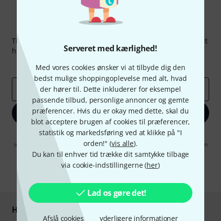
Thomann Newsletter
Tilmeld dig Thomann Nyhedsbrevet på engelsk og med lidt
Serveret med kærlighed!
held kan du vinde en af
50 gavekort
hver værdi
50 €
!
Inspirerende bidrag
Tilbud
Thomann-indsigter
Med vores cookies ønsker vi at tilbyde dig den
bedst mulige shoppingoplevelse med alt, hvad
Email adresse
der hører til. Dette inkluderer for eksempel
*
passende tilbud, personlige annoncer og gemte
præferencer. Hvis du er okay med dette, skal du
Tilmeld dig nu
blot acceptere brugen af cookies til præferencer,
statistik og markedsføring ved at klikke på "I
Når jeg klikker på "Tilmeld dig nu", erklærer jeg mig samtidig
orden!" (
vis alle
).
indforstået med at modtage e-mail-reklame. Dette tilsagn kan når som
helst trækkes tilbage. Find yderligere informationer i vores
Du kan til enhver tid trække dit samtykke tilbage
informationer om databeskyttelse
.
via cookie-indstillingerne (
her
)
* Obligatorisk felt
Lad os gøre det!
Handl og betal sikkert
Afslå cookies
yderligere informationer