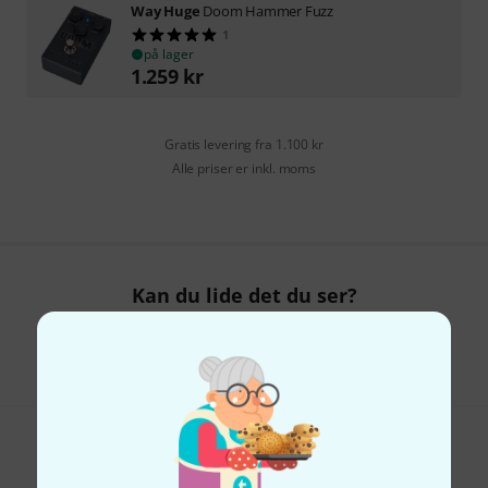
Way Huge
Doom Hammer Fuzz
1
på lager
1.259
kr
Gratis levering fra 1.100 kr
Alle priser er inkl. moms
Kan du lide det du ser?
Del
Hjælp og feedback