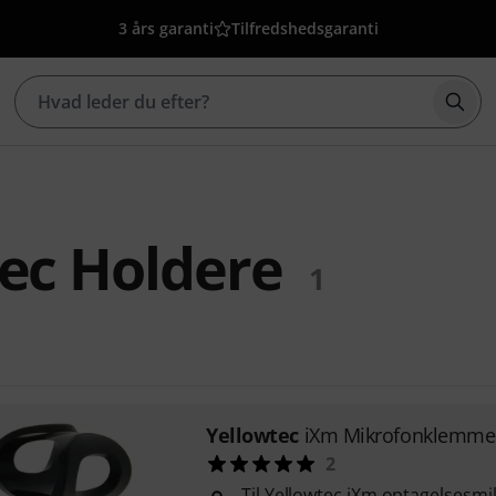
3 års garanti
Tilfredshedsgaranti
Star
ec Holdere
1
Yellowtec
iXm Mikrofonklemme
2
Til Yellowtec iXm optagelsesm