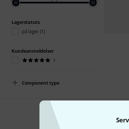
Lagerstatuts
på lager
(1)
Kundeanmeldelser
1
Component type
Ser