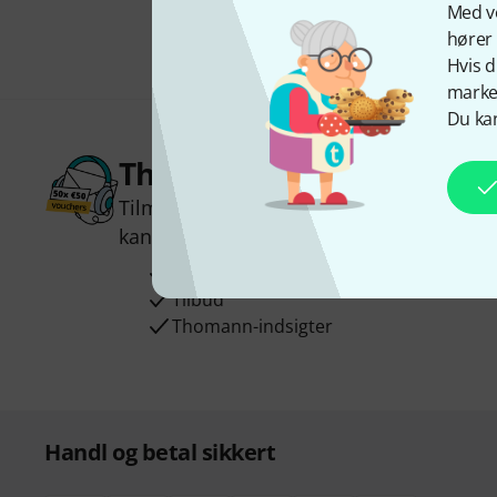
Med vo
hører 
Hvis d
marked
Du kan
Thomann Newsletter
Tilmeld dig Thomann Nyhedsbrevet på e
kan du vinde en af
50 gavekort
hver væ
Inspirerende bidrag
Tilbud
Thomann-indsigter
Handl og betal sikkert