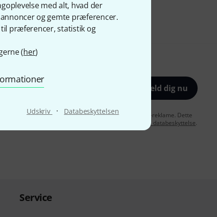
ngoplevelse med alt, hvad der
ge annoncer og gemte præferencer.
il præferencer, statistik og
gerne (
her
)
nformationer
Tilmeld dig nu
·
Udskriv
Databeskyttelsen
lærer jeg mig samtidig indforstået med at modtage e-mail-reklame. Dette
e. Find yderligere informationer i vores
informationer om databeskyttelse
.
Service