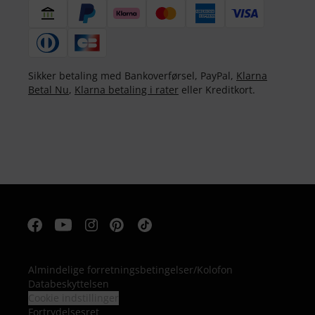
Sikker betaling med Bankoverførsel, PayPal,
Klarna
Betal Nu
,
Klarna betaling i rater
eller Kreditkort.
Almindelige forretningsbetingelser
/
Kolofon
Databeskyttelsen
Cookie indstillinger
Fortrydelsesret