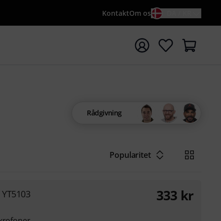
Kontakt
Om os
DA / KR
t søgning med søgeord {searchTerm}
Rådgivning
Popularitet
333
kr
 YT5103
ikrofoner