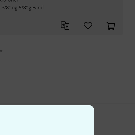
 3/8" og 5/8" gevind
kr
s