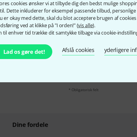
Del
Hjælp og feedback
res cookies ønsker vi at tilbyde dig den bedst mulige shoppi
til. Dette inkluderer for eksempel passende tilbud, personli
u er okay med dette, skal du blot acceptere brugen af cookies t
sføring ved at klikke på "I orden!" (
vis alle
).
 til enhver tid trække dit samtykke tilbage via cookie-indstillin
Afslå cookies
yderligere i
Lad os gøre det!
Email adresse
*
ngelsk og med lidt held
rdi
50 €
!
Når jeg klikker på "Tilmeld dig nu", erk
tilsagn kan når som helst trækkes tilbag
* Obligatorisk felt
Dine fordele