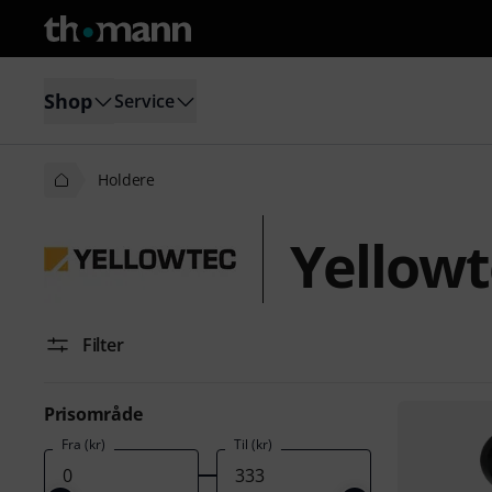
Shop
Service
Holdere
Yellowt
Filter
Prisområde
Fra (kr)
Til (kr)