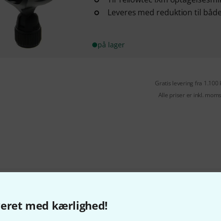
Leveres med reduktion til både
på lager
Gratis levering fra 1.100 
Alle priser er inkl. mom
Kan du lide det du ser?
veret med kærlighed!