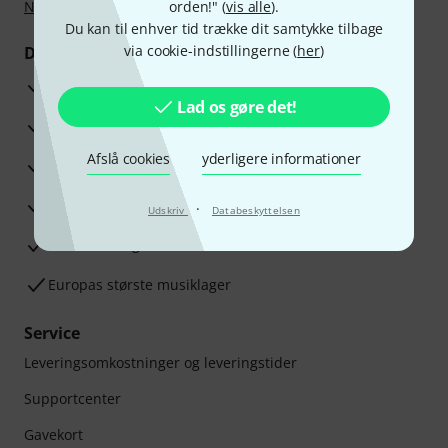
Nu
,
Klarna betaling i rater
orden!" (
eller Kreditkort.
vis alle
).
Du kan til enhver tid trække dit samtykke tilbage
via cookie-indstillingerne (
her
)
Dine fordele
3 års Thomann Garanti
Lad os gøre det!
30 dages money back garanti
Afslå cookies
yderligere informationer
Reparationsservice
Råd fra vores eksperter
·
Udskriv
Databeskyttelsen
Tilfredshedsgaranti
Europas største musiklager
Service
Leveringsomkostninger og leveringstider
Supportcenter
Gavekort