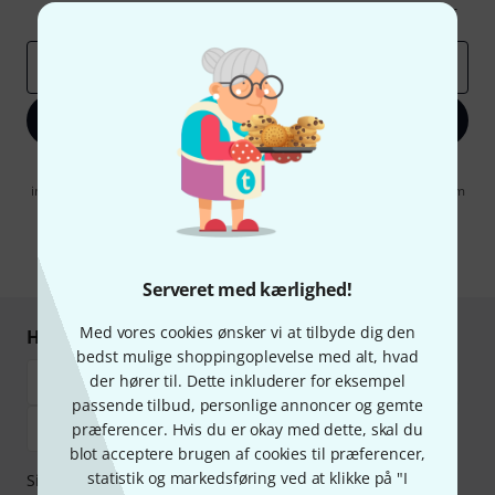
Inspirerende bidrag
Tilbud
Thomann-indsigter
Email adresse
*
Tilmeld dig nu
Når jeg klikker på "Tilmeld dig nu", erklærer jeg mig samtidig
indforstået med at modtage e-mail-reklame. Dette tilsagn kan når som
helst trækkes tilbage. Find yderligere informationer i vores
informationer om databeskyttelse
.
* Obligatorisk felt
Serveret med kærlighed!
Med vores cookies ønsker vi at tilbyde dig den
Handl og betal sikkert
bedst mulige shoppingoplevelse med alt, hvad
der hører til. Dette inkluderer for eksempel
passende tilbud, personlige annoncer og gemte
præferencer. Hvis du er okay med dette, skal du
blot acceptere brugen af cookies til præferencer,
statistik og markedsføring ved at klikke på "I
Sikker betaling med Bankoverførsel, PayPal,
Klarna Betal