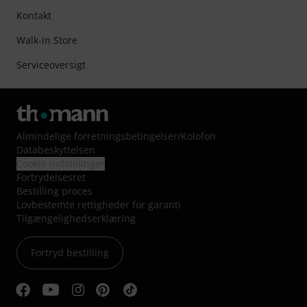
Kontakt
Walk-in Store
Serviceoversigt
Almindelige forretningsbetingelser
/
Kolofon
Databeskyttelsen
Cookie indstillinger
Fortrydelsesret
Bestilling proces
Lovbestemte rettigheder for garanti
Tilgængelighedserklæring
Fortryd bestilling