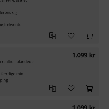
t af FFT-baseret
ferens og
højfrekvente
1.099
kr
 realtid i blandede
i færdige mix
pping
1.099
kr