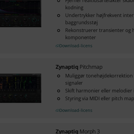
Fjerner realtidsartefakter skab
kodning
Undertrykker højfrekvent inter
baggrundsstøj
Rekonstruerer transienter og 
komponenter
Download-licens
Zynaptiq
Pitchmap
Muliggør tonehøjdekorrektion i
signaler
Skift harmonier eller melodier 
Styring via MIDI eller pitch ma
Download-licens
Zynaptiq
Morph 3