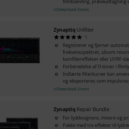
filmblanding, prøveudtagning 
Download-licens
Zynaptiq
Unfilter
1
Registrerer og fjerner automat
frekvensspektret, såsom reson
kamfiltereffekter eller LF/RF-d
Forberedelse af O-toner i filml
Indlærte filterkurver kan anve
og eksporteres som impulsre
Download-licens
Zynaptiq
Repair Bundle
For lyddesignere, mixere og p
Pakke med tre effekter til lydre