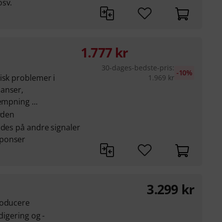
osv.
1.777
kr
30-dages-bedste-pris
:
-10%
isk problemer i
1.969
kr
anser,
æmpning ...
yden
ndes på andre signaler
sponser
3.299
kr
roducere
digering og -