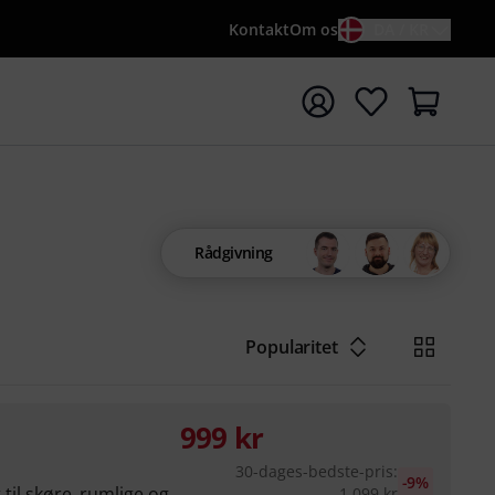
Kontakt
Om os
DA / KR
t søgning med søgeord {searchTerm}
Rådgivning
Popularitet
999
kr
30-dages-bedste-pris
:
-9%
 til skøre, rumlige og
1.099
kr