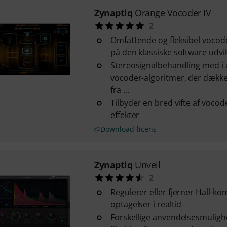
Zynaptiq
Orange Vocoder IV
2
Omfattende og fleksibel vocode
på den klassiske software udvi
Stereosignalbehandling med i al
vocoder-algoritmer, der dækker
fra ...
Tilbyder en bred vifte af vocod
effekter
Download-licens
Zynaptiq
Unveil
2
Regulerer eller fjerner Hall-k
optagelser i realtid
Forskellige anvendelsesmulighe