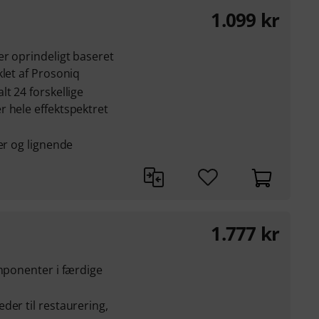
1.099
kr
r oprindeligt baseret
klet af Prosoniq
t 24 forskellige
 hele effektspektret
er og lignende
1.777
kr
omponenter i færdige
der til restaurering,