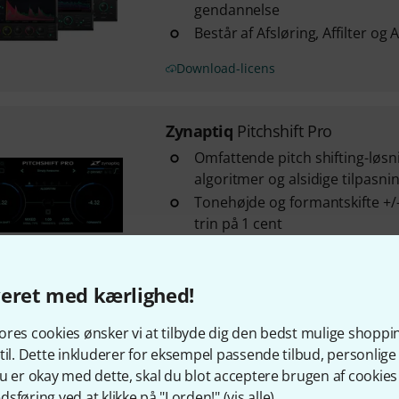
gendannelse
Består af Afsløring, Affilter og 
Download-licens
Zynaptiq
Pitchshift Pro
Omfattende pitch shifting-løs
algoritmer og alsidige tilpasn
Tonehøjde og formantskifte +/-
trin på 1 cent
Fasesynkroniseret multikanalbe
kanaler
veret med kærlighed!
Download-licens
res cookies ønsker vi at tilbyde dig den bedst mulige shoppi
til. Dette inkluderer for eksempel passende tilbud, personli
Zynaptiq
Balance
u er okay med dette, skal du blot acceptere brugen af cookies t
Adaptiv balanceringsequalizer ti
sføring ved at klikke på "I orden!" (
vis alle
).