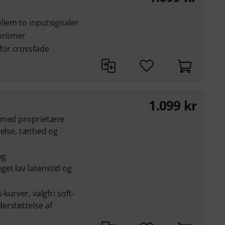
llem to inputsignaler
oritmer
or crossfade
1.099
kr
d med proprietære
relse, tæthed og
og
et lav latenstid og
-kurver, valgfri soft-
erstøttelse af