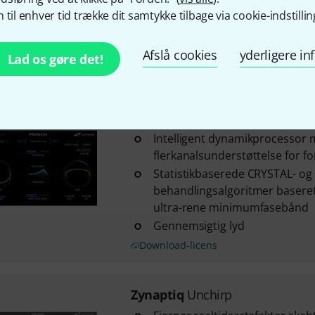
den overordnede frekvensgan
 til enhver tid trække dit samtykke tilbage via cookie-indstillin
Minimal fasefiltrering for uænd
Lav CPU-udnyttelse og kun tre
Afslå cookies
yderligere i
Lad os gøre det!
Download-licens
Zynaptiq
Punch
Intelligent dynamikprocessor
flerkanalsunderstøttelse for f
Statistikbaserede CRYSTAL- o
behandlingsalgoritmer baseret 
ultra-rene minimumfasebånd
Gennemsigtig lyd
Download-licens
Zynaptiq
Unchirp