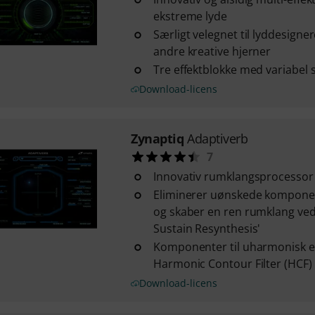
ekstreme lyde
Særligt velegnet til lyddesigne
andre kreative hjerner
Tre effektblokke med variabel 
Download-licens
Zynaptiq
Adaptiverb
7
Innovativ rumklangsprocessor
Eliminerer uønskede komponent
og skaber en ren rumklang ved 
Sustain Resynthesis'
Komponenter til uharmonisk ef
Harmonic Contour Filter (HCF)
Download-licens