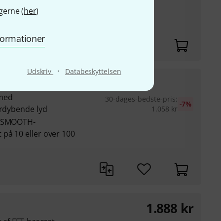
g
gerne (
her
)
ret lyd
 eksempler på latency
nformationer
·
Udskriv
Databeskyttelsen
979
kr
 med
30-dages-bedste-pris
:
-7%
ordybende lyd
1.058
kr
g SMOOTH-
på 10 eller over 100
1.888
kr