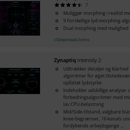
7
Muliggør morphing i realtid me
9 Forskellige lyd-morphing-alg
Dual morphing med mulighed f
Download-licens
Zynaptiq
Intensity 2
Udtrækker detaljer og klarhe
algoritmer for øget tilstedevæ
opfattet lydstyrke
Indeholder adskillige analyse- 
forbedringsalgoritmer med meg
lav CPU-belastning
Mid/Side-tilstand, valgbare bias
knee-begrænser, 16-kanals und
fordybende arbejdsgange ...