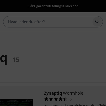
3 års garanti
Betalingssikkerhed
Star
iq
15
Zynaptiq
Wormhole
6
Innovativ og alsidig multi-effekt