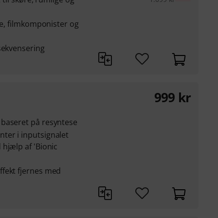
re, filmkomponister og
sekvensering
999
kr
 baseret på resyntese
er i inputsignalet
hjælp af 'Bionic
fekt fjernes med