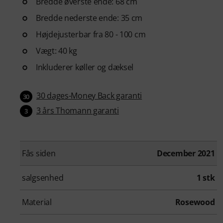
Bredde øverste ende: 68 cm
Bredde nederste ende: 35 cm
Højdejusterbar fra 80 - 100 cm
Vægt: 40 kg
Inkluderer køller og dæksel
30 dages-Money Back garanti
30
3 års Thomann garanti
3
Fås siden
December 2021
salgsenhed
1 stk
Material
Rosewood