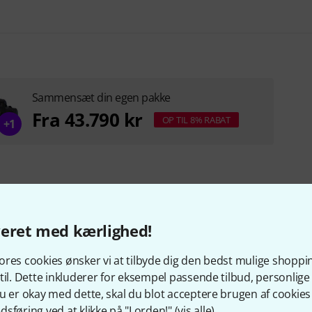
Sammensæt din egen pakke
Fra 43.790 kr
OP TIL 8% RABAT
+1
veret med kærlighed!
res cookies ønsker vi at tilbyde dig den bedst mulige shoppi
til. Dette inkluderer for eksempel passende tilbud, personli
u er okay med dette, skal du blot acceptere brugen af cookies t
sføring ved at klikke på "I orden!" (
vis alle
).