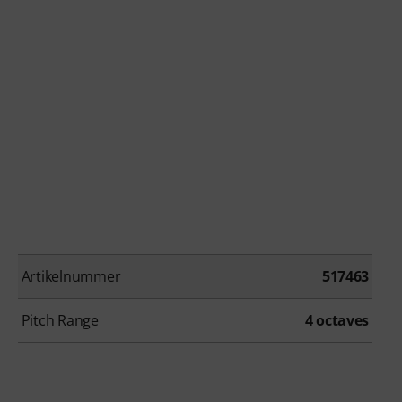
Artikelnummer
517463
Pitch Range
4 octaves