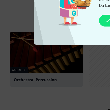
Du kan
GUIDE
Orchestral Percussion