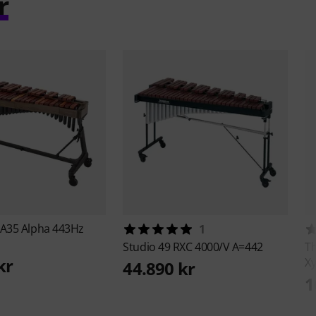
r
A35 Alpha 443Hz
1
Studio 49
RXC 4000/V A=442
T
kr
X
44.890 kr
1