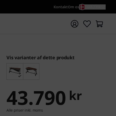
Kontakt
Om os
DA / KR
t søgning med søgeord {searchTerm}
Vis varianter af dette produkt
43.790
kr
Alle priser inkl. moms