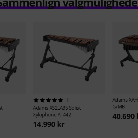
Sammenlign valgmulighede
Adams
XAH
1
G/MB
st
Adams
XS2LA35 Solist
40.690 
Xylophone A=442
14.990 kr