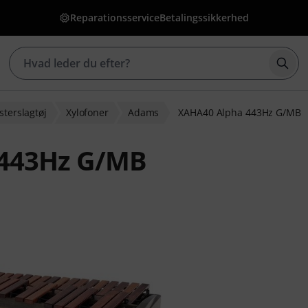
Reparationsservice
Betalingssikkerhed
Star
sterslagtøj
Xylofoner
Adams
XAHA40 Alpha 443Hz G/MB
443Hz G/MB