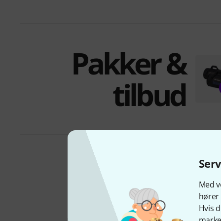
Pakker &
tilbud
Ser
Med vo
hører 
Hvis d
marked