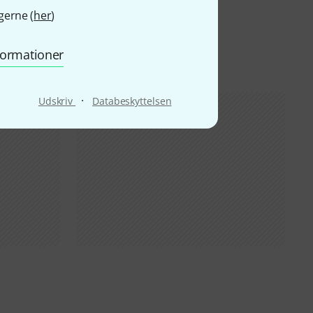
gerne (
her
)
nformationer
·
Udskriv
Databeskyttelsen