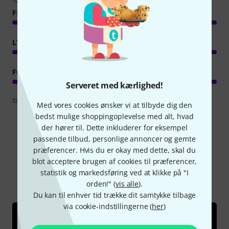
FEATURES
LYD
FORARBEJDNING
Serveret med kærlighed!
Retningslinjer for anmeldelser
Med vores cookies ønsker vi at tilbyde dig den
bedst mulige shoppingoplevelse med alt, hvad
der hører til. Dette inkluderer for eksempel
passende tilbud, personlige annoncer og gemte
Vidste du?
præferencer. Hvis du er okay med dette, skal du
blot acceptere brugen af cookies til præferencer,
statistik og markedsføring ved at klikke på "I
Alle
videoer
Guide
orden!" (
vis alle
).
Du kan til enhver tid trække dit samtykke tilbage
via cookie-indstillingerne (
her
)