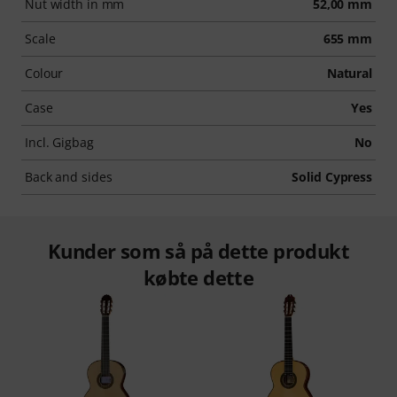
Nut width in mm
52,00 mm
Scale
655 mm
Colour
Natural
Case
Yes
Incl. Gigbag
No
Back and sides
Solid Cypress
Kunder som så på dette produkt
købte dette