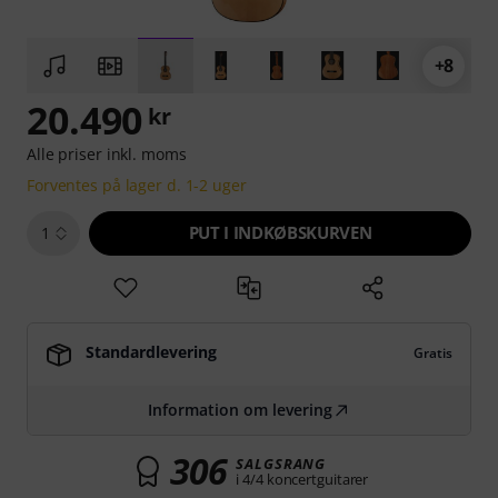
+8
20.490
kr
Alle priser inkl. moms
Forventes på lager d. 1-2 uger
PUT I INDKØBSKURVEN
1
Standardlevering
Gratis
Information om levering
306
SALGSRANG
i 4/4 koncertguitarer