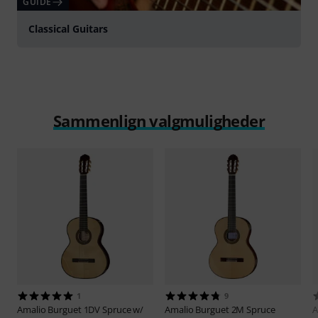
GUIDE
Classical Guitars
Sammenlign valgmuligheder
1
9
Amalio Burguet
1DV Spruce w/
Amalio Burguet
2M Spruce
A