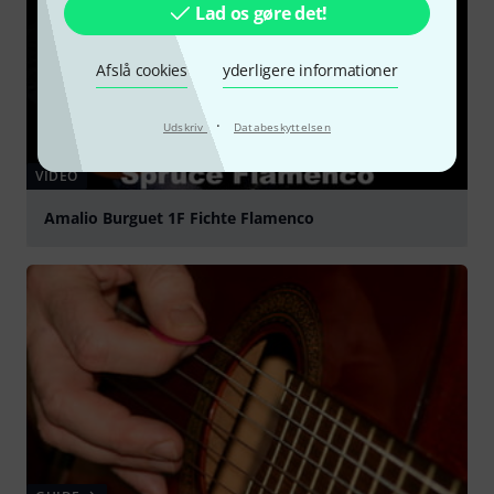
Lad os gøre det!
Afslå cookies
yderligere informationer
·
Udskriv
Databeskyttelsen
VIDEO
Amalio Burguet 1F Fichte Flamenco
afspille