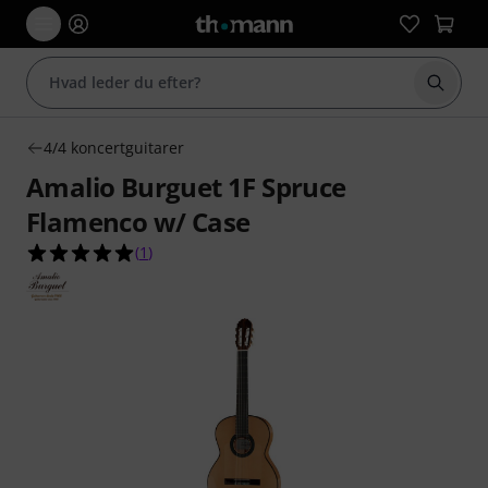
Start 
4/4 koncertguitarer
Amalio Burguet 1F Spruce
Flamenco w/ Case
5.0 ud af 5 stjerner fra 1 kundebedømmelser
(
1
)