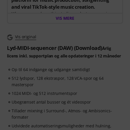
platform for music production, songwriting
and viral TikTok-style music creation.
When you purchase this studio product, you receive a
VIS MERE
free 3-month voucher worth EUR 59, valid from 15.07.
to 14.10.2026, giving you full access to premium online
courses focused on modern production techniques,
Vis original
beat-making, vocal editing, creative workflows and
content-ready sound design.
Lyd-MIDI-sequencer (DAW) (Download)
Årlig
licens inkl. supportplan og alle opdateringer i 12 måneder
ArtMaster.com – your e-learning partner created with
industry professionals such as Sam Pounds (Chris
Op til 64 indgange og udgange samtidigt
Brown, Dr. Dre), Printz Board (Black Eyed Peas, Justin
Timberlake), and Chris Kasych (Adele, Beck, Pharrell
512 lydspor, 128 ekstraspor, 128 VCA-spor og 64
Williams). Learn from over 500 video lessons designed
masterspor
for producers, creators and songwriters — covering
1024 MIDI- og 512 instrumentspor
DAW production, mixing fundamentals, arrangement,
Ubegrænset antal busser og ét videospor
hooks for TikTok, and essential skills for turning ideas
into release-ready tracks.
Tillader mixning i Surround-, Atmos- og Ambisonics-
formater
Udvidede automatiseringsmuligheder med hulning,