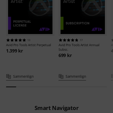
13
17
Avid
Pro Tools Artist Perpetual
Avid
Pro Tools Artist Annual
A
Subsc.
1.399 kr
699 kr
Sammenlign
Sammenlign
Smart Navigator