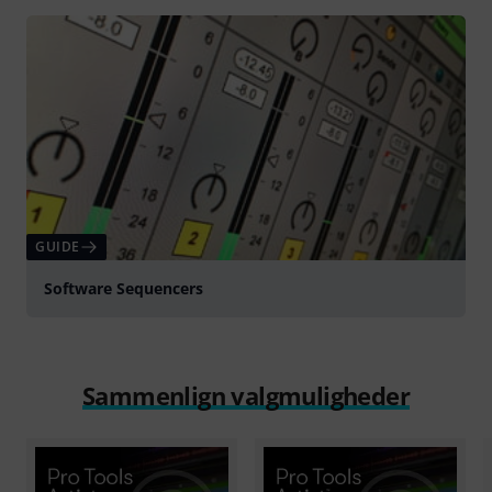
afspille
GUIDE
Software Sequencers
Sammenlign valgmuligheder