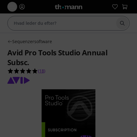
Start 
Sequenzersoftware
Avid Pro Tools Studio Annual
Subsc.
4.9 ud af 5 stjerner fra 18 kundebedømmelser
(
18
)