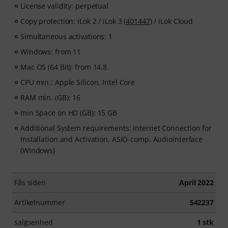
License validity: perpetual
Copy protection: iLok 2 / iLok 3 (
401447
) / iLok Cloud
Simultaneous activations: 1
Windows: from 11
Mac OS (64 Bit): from 14.8.
CPU min.: Apple Silicon, Intel Core
RAM min. (GB): 16
min Space on HD (GB): 15 GB
Additional System requirements: Internet Connection for
Installation and Activation, ASIO-comp. Audiointerface
(Windows)
Fås siden
April 2022
Artikelnummer
542237
salgsenhed
1 stk