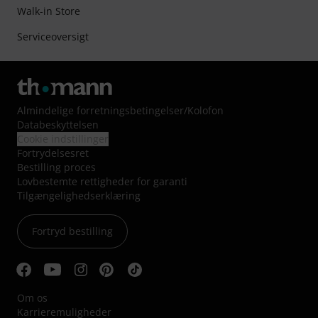
Walk-in Store
Serviceoversigt
Almindelige forretningsbetingelser
/
Kolofon
Databeskyttelsen
Cookie indstillinger
Fortrydelsesret
Bestilling proces
Lovbestemte rettigheder for garanti
Tilgængelighedserklæring
Fortryd bestilling
Om os
Karrieremuligheder