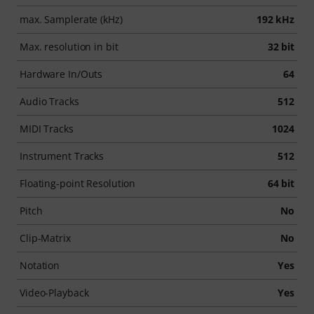
max. Samplerate (kHz)
192 kHz
Max. resolution in bit
32 bit
Hardware In/Outs
64
Audio Tracks
512
MIDI Tracks
1024
Instrument Tracks
512
Floating-point Resolution
64 bit
Pitch
No
Clip-Matrix
No
Notation
Yes
Video-Playback
Yes