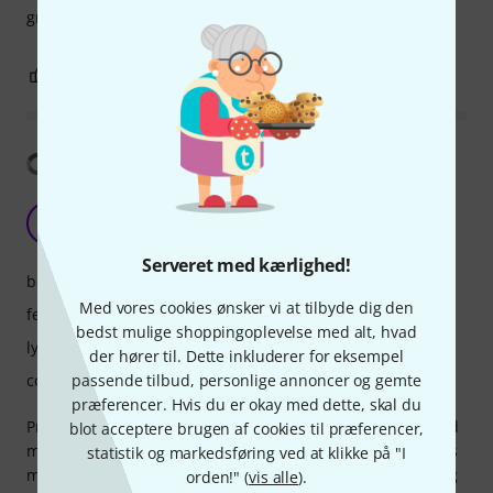
granted it sounds like a cult
0
0
ANMELD BEDØMMELSE
Vis oversættelse
Pro-Grade Workflow
VT
Veselin Tsenov 07.03.2025
Serveret med kærlighed!
betjening
Med vores cookies ønsker vi at tilbyde dig den
features
bedst mulige shoppingoplevelse med alt, hvad
lyd/kvalitet
der hører til. Dette inkluderer for eksempel
passende tilbud, personlige annoncer og gemte
computerbelastning
præferencer. Hvis du er okay med dette, skal du
Pro Tools Studio is rock-solid for composing, recording, and
blot acceptere brugen af cookies til præferencer,
mixing. I’ve been using it for over 13 years, and it never lets
statistik og markedsføring ved at klikke på "I
me down. The tools, plugins, and workflow keep everything
orden!" (
vis alle
).