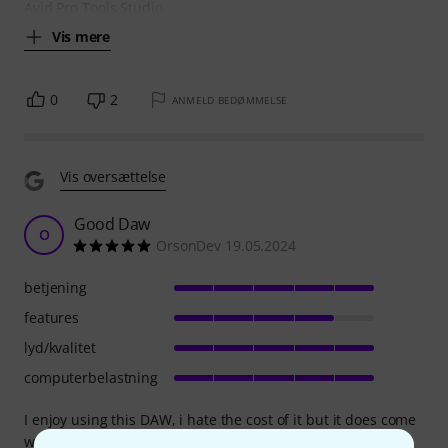
Avid Pro Tools Studio
Vis mere
0
2
ANMELD BEDØMMELSE
Vis oversættelse
Good Daw
O
OrsonDev 19.05.2024
betjening
features
lyd/kvalitet
computerbelastning
I enjoy using this DAW, i hate the cost of it but it does come
with a good number of things in the 'pro tools inner circle',