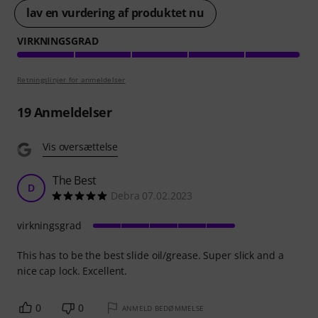
lav en vurdering af produktet nu
VIRKNINGSGRAD
Retningslinjer for anmeldelser
19
Anmeldelser
Vis oversættelse
The Best
D
Debra 07.02.2023
virkningsgrad
This has to be the best slide oil/grease. Super slick and a
nice cap lock. Excellent.
0
0
ANMELD BEDØMMELSE