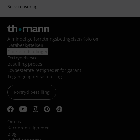
Serviceoversigt
Almindelige forretningsbetingelser
/
Kolofon
Databeskyttelsen
Cookie indstillinger
Fortrydelsesret
Bestilling proces
Lovbestemte rettigheder for garanti
Tilgængelighedserklæring
Fortryd bestilling
Om os
Karrieremuligheder
Blog