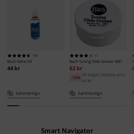
108
11
Bach
Valve Oil
Bach
Tuning Slide Grease 1887
S
44 kr
52 kr
30-dages-bedste-pris:
-19%
64 kr
Sammenlign
Sammenlign
Smart Navigator