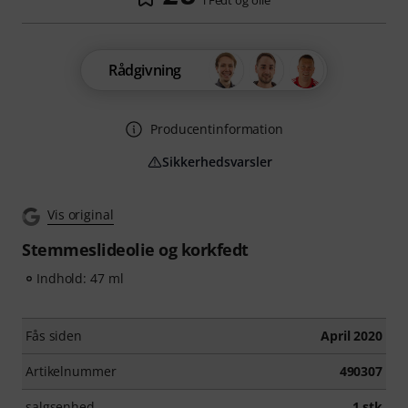
i Fedt og olie
Rådgivning
Producentinformation
Sikkerhedsvarsler
Vis original
Stemmeslideolie og korkfedt
Indhold: 47 ml
Fås siden
April 2020
Artikelnummer
490307
salgsenhed
1 stk