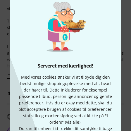
virkningsgrad
This is the best tuning slide lubricant for brass tuning
slides, making the slide move smoothly and yet providing
enough “gel” to keep the loose tube in place.
I used to use a very similar product from Selmer, but it is
almost impossible to find nowadays. Luckily, Bach continues
with a product that looks the same (red), feels the same and
Serveret med kærlighed!
is as good as its
Vis mere
Med vores cookies ønsker vi at tilbyde dig den
bedst mulige shoppingoplevelse med alt, hvad
der hører til. Dette inkluderer for eksempel
0
0
ANMELD BEDØMMELSE
passende tilbud, personlige annoncer og gemte
præferencer. Hvis du er okay med dette, skal du
blot acceptere brugen af cookies til præferencer,
Vis oversættelse
statistik og markedsføring ved at klikke på "I
orden!" (
vis alle
).
Du kan til enhver tid trække dit samtykke tilbage
Great grease