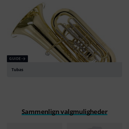
GUIDE
Tubas
Sammenlign valgmuligheder