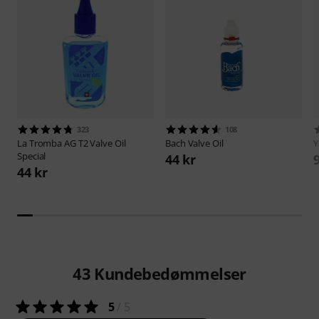
323
108
La Tromba AG
T2 Valve Oil
Bach
Valve Oil
Special
44 kr
44 kr
43
Kundebedømmelser
5
/ 5