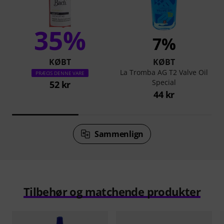
35%
7%
KØBT
KØBT
La Tromba AG T2 Valve Oil
PRÆCIS DENNE VARE
Special
52 kr
44 kr
Sammenlign
Tilbehør og matchende produkter