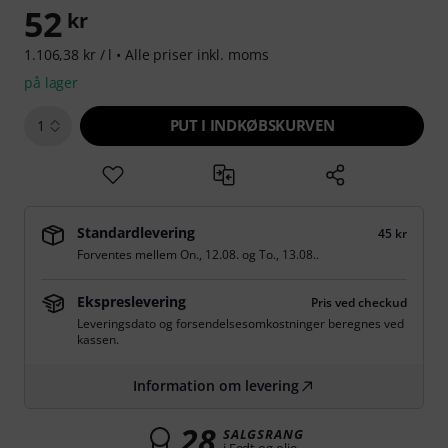
52
kr
1.106,38 kr / l •
Alle priser inkl. moms
på lager
PUT I INDKØBSKURVEN
1
Standardlevering
45 kr
Forventes mellem
On., 12.08.
og
To., 13.08.
.
Ekspreslevering
Pris ved checkud
Leveringsdato og forsendelsesomkostninger beregnes ved
kassen.
Information om levering
28
SALGSRANG