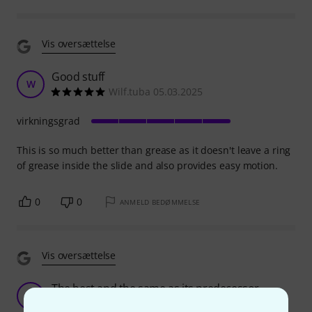
Vis oversættelse
Good stuff
W
Wilf.tuba 05.03.2025
virkningsgrad
This is so much better than grease as it doesn't leave a ring
of grease inside the slide and also provides easy motion.
0
0
ANMELD BEDØMMELSE
Vis oversættelse
The best and the same as its predecessor
JY
Joseph Y. 13.11.2025