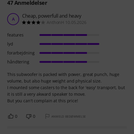
47
Anmeldelser
Cheap, powerfull and heavy
A
AnthonH 10.05.2026
features
lyd
forarbejdning
håndtering
This subwoofer is packed with power, great punch, huge
volume, but also huge weight and physical size.
I mounted some casters to the back for 'easy' transport, but
it is still a very akward speaker to move.
But you can't complain at this price!
0
0
ANMELD BEDØMMELSE