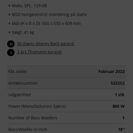
Maks. SPL: 129 dB
M20 hungevind til montering på stativ
Mål (H x B x D): 650 x 530 x 609 mm
Vægt: 41 kg
30 dages-Money Back garanti
30
3 års Thomann garanti
3
Fås siden
Februar 2022
Artikelnummer
523252
salgsenhed
1 stk
Power (Manufacturers Specs)
800 W
Number of Bass Woofers
1
Bass Woofer in Inch
18"