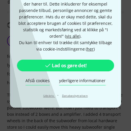
9
9
ANMELD BEDØMMELSE
der hører til. Dette inkluderer for eksempel
passende tilbud, personlige annoncer og gemte
præferencer. Hvis du er okay med dette, skal du
blot acceptere brugen af cookies til præferencer,
Vis oversættelse
statistik og markedsføring ved at klikke på "I
orden!" (
vis alle
).
Great subwoofer
LB
Du kan til enhver tid trække dit samtykke tilbage
Lithium band 10.04.2026
via cookie-indstillingerne (
her
)
features
lyd
Lad os gøre det!
forarbejdning
Afslå cookies
yderligere informationer
håndtering
This subwoofer is my upgrade from 2x t.box 18 ECO passive
·
Udskriv
Databeskyttelsen
system. Single DR18SUB is basically as loud as my 2 18 ECO
passive subwoofer were. But now I just need to transport 1
box instead of 2 boxes and a amplifier. I added 4 transport
wheels in the back of the subwoofer from local hardware
store so I could easily move this heavy subwoofer single