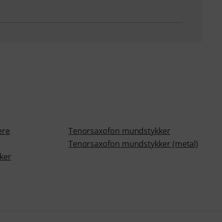
ere
Tenorsaxofon mundstykker
Tenorsaxofon mundstykker (metal)
ker