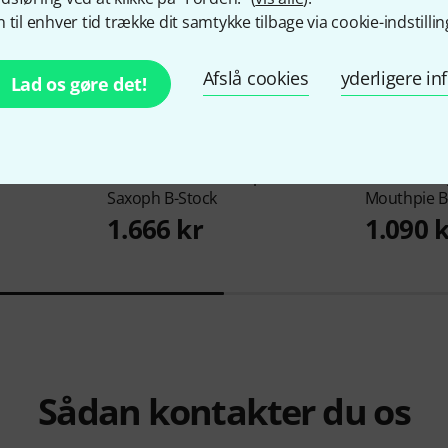
 til enhver tid trække dit samtykke tilbage via cookie-indstillin
Afslå cookies
yderligere i
Lad os gøre det!
rved
BetterSax
Burnin' Soprano
BetterSax
b
Saxoph B-Stock
Mouthpie B
1.666 kr
1.090 
Sådan kontakter du os