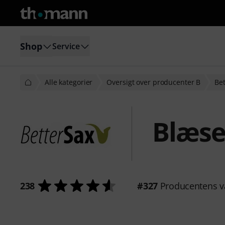
Shop
Service
Alle kategorier
Oversigt over producenter B
Be
Blæse
238
#327
Producentens v