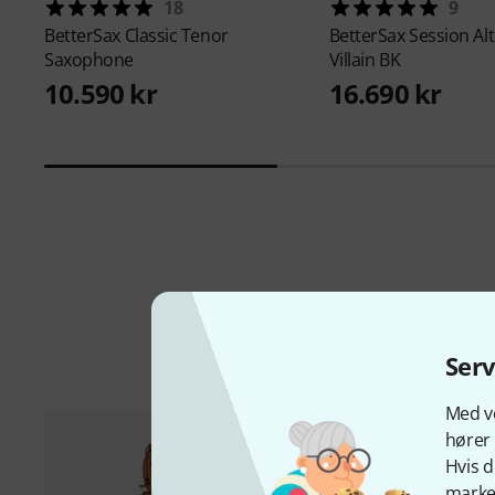
18
9
BetterSax
Classic Tenor
BetterSax
Session Al
Saxophone
Villain BK
10.590 kr
16.690 kr
Ser
Med vo
hører 
Hvis d
marked