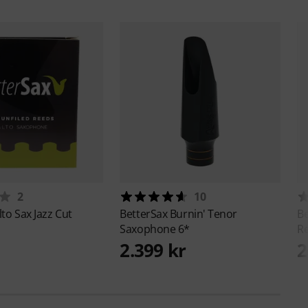
2
10
lto Sax Jazz Cut
BetterSax
Burnin' Tenor
B
Saxophone 6*
Re
2.399 kr
2