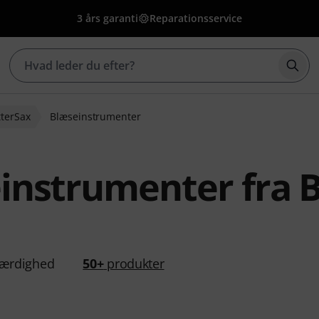
3 års garanti
Reparationsservice
Star
tterSax
Blæseinstrumenter
instrumenter fra 
ærdighed
50+
produkter