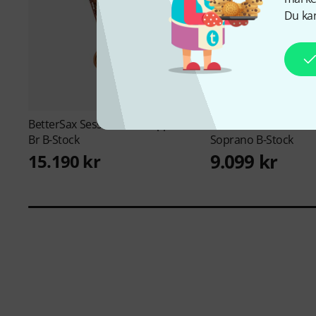
Du kan
BetterSax
Session Alto Copper
BetterSax
Classic Cu
Br B-Stock
Soprano B-Stock
9.099 kr
15.190 kr