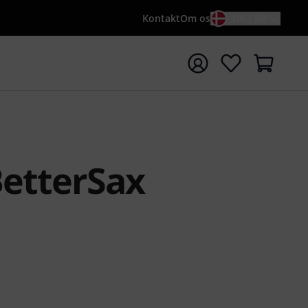
Kontakt
Om os
DA / KR
t søgning med søgeord {searchTerm}
BetterSax