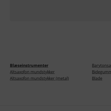
Blæseinstrumenter
Barytonsa
Altsaxofon mundstykker
Bidegumm
Altsaxofon mundstykker (metal)
Blade