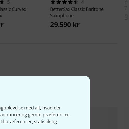
B
5
4
7
lassic Curved
BetterSax
Classic Baritone
3
x
Saxophone
kr
29.590 kr
ngoplevelse med alt, hvad der
ge annoncer og gemte præferencer.
il præferencer, statistik og