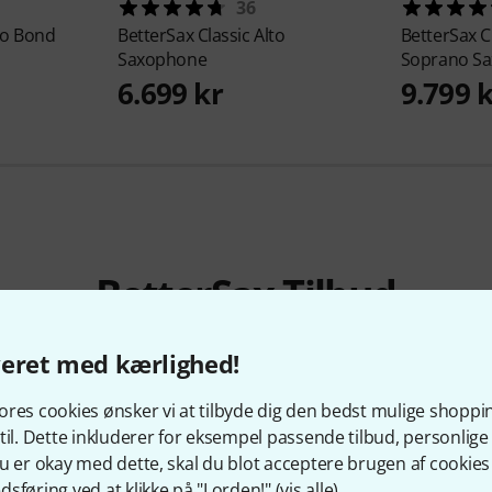
36
to Bond
BetterSax
Classic Alto
BetterSax
C
Saxophone
Soprano Sa
6.699 kr
9.799 
BetterSax Tilbud
Blow-Outs
veret med kærlighed!
res cookies ønsker vi at tilbyde dig den bedst mulige shoppi
til. Dette inkluderer for eksempel passende tilbud, personli
u er okay med dette, skal du blot acceptere brugen af cookies t
sføring ved at klikke på "I orden!" (
vis alle
).