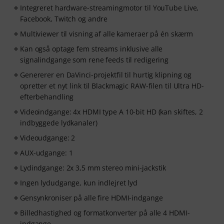
Integreret hardware-streamingmotor til YouTube Live,
Facebook, Twitch og andre
Multiviewer til visning af alle kameraer på én skærm
Kan også optage fem streams inklusive alle
signalindgange som rene feeds til redigering
Genererer en DaVinci-projektfil til hurtig klipning og
opretter et nyt link til Blackmagic RAW-filen til Ultra HD-
efterbehandling
Videoindgange: 4x HDMI type A 10-bit HD (kan skiftes, 2
indbyggede lydkanaler)
Videoudgange: 2
AUX-udgange: 1
Lydindgange: 2x 3,5 mm stereo mini-jackstik
Ingen lydudgange, kun indlejret lyd
Gensynkroniser på alle fire HDMI-indgange
Billedhastighed og formatkonverter på alle 4 HDMI-
indgange