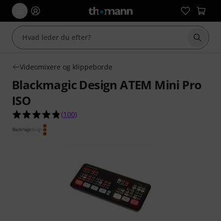
Start 
Videomixere og klippeborde
Blackmagic Design ATEM Mini Pro
ISO
4.8 ud af 5 stjerner fra 100 kundebedømmelser
(
100
)