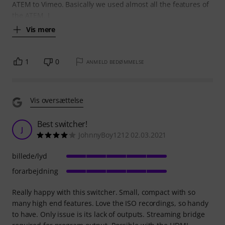
ATEM to Vimeo. Basically we used almost all the features of
the ATEM. I
Vis mere
1
0
ANMELD BEDØMMELSE
Vis oversættelse
Best switcher!
J
JohnnyBoy1212 02.03.2021
billede/lyd
forarbejdning
Really happy with this switcher. Small, compact with so
many high end features. Love the ISO recordings, so handy
to have. Only issue is its lack of outputs. Streaming bridge