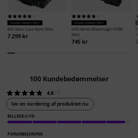
1
1
PASSER GARANTERET
PASSER GARANTERET
BSS
Basic Case Atem Mini
SKB
iSeries Blackmagic ATEM
D
Mini
7.299 kr
745 kr
100
Kundebedømmelser
4.8
/ 5
lav en vurdering af produktet nu
BILLEDE/LYD
FORARBEJDNING