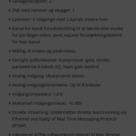
Farvegeneratorer: 2
DVE med rammer og skygger: 1
Lydmixer: 6 indgange med 2-kanals mixere hver
Kanal-for-kanal forudindstilling til at tænde eller slukke
for lyd-følger-video, samt separat forstærkningskontrol
for hver kanal
Måling af niveau og peakniveau
Fairlight lydfunktioner: Kompressor, gate, limiter,
parametrisk 6-bånds EQ, main gain-kontrol
Analog indgang: Ubalanceret stereo
Analog indgangsforsinkelse: Op til 8 billeder
Indgangsimpedans: 1,8 k
Maksimalt indgangsniveau: +6 dBV
Direkte streaming: Understøtter direkte livestreaming via
Ethernet ved hjælp af Real Time Messaging Protocol
(RTMP)
Inkluderer ATEM-softwarekontrolpanel til Mac Mojave