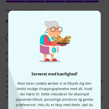
Retningslinjer for anmeldelser
68
Anmeldelser
Must have device for recording and live
streaming
M
MrBech 28.12.2020
billede/lyd
forarbejdning
I use the ATEM Mini and ATEM Mini pro ISO every day for
Serveret med kærlighed!
my work that includes the use of Microsoft Teams
presentations and Live streaming. It gives me the options of
Med vores cookies ønsker vi at tilbyde dig den
record my different shared screens and cameras in high-
bedst mulige shoppingoplevelse med alt, hvad
quality, much better than the offering inside the Microsoft
der hører til. Dette inkluderer for eksempel
team recording. The benefit of the ATEM Mini Pro ISO is that
passende tilbud, personlige annoncer og gemte
I afterwards can edit each
præferencer. Hvis du er okay med dette, skal du