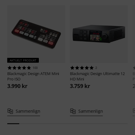
AKTUELT PRODUKT
100
2
Blackmagic Design
ATEM Mini
Blackmagic Design
Ultimatte 12
B
Pro ISO
HD Mini
P
3.990 kr
3.759 kr
Sammenlign
Sammenlign