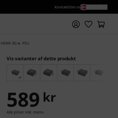
Kontakt
Om os
DA / KR
t søgning med søgeord {searchTerm}
-HDMI 3G w. PSU
Vis varianter af dette produkt
589
kr
Alle priser inkl. moms