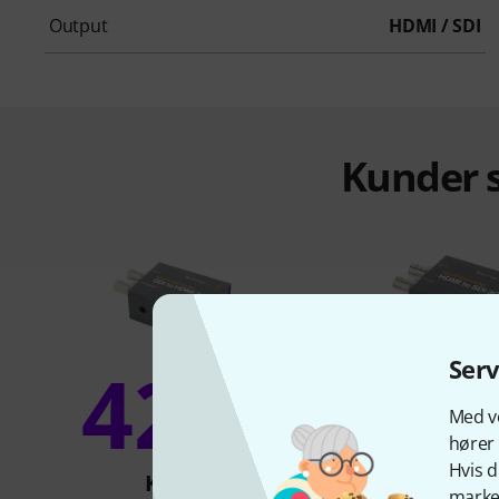
Output
HDMI / SDI
Kunder s
42%
Ser
19
Med vo
hører 
Hvis d
KØBT
KØBT
marked