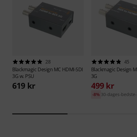
28
45
Blackmagic Design
MC HDMI-SDI
Blackmagic Design
M
3G w. PSU
3G
619 kr
499 kr
-8%
30-dages-bedste-p