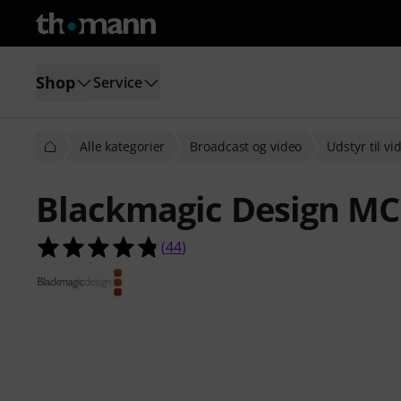
Shop
Service
Alle kategorier
Broadcast og video
Udstyr til v
Blackmagic Design MC
4.8 ud af 5 stjerner fra 44 kundeb
(
44
)