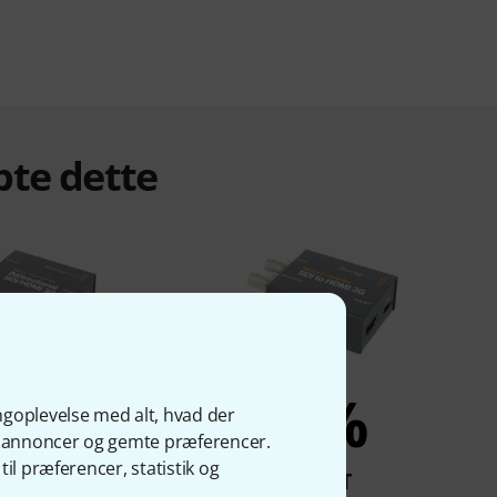
bte dette
6%
5%
ngoplevelse med alt, hvad der
ge annoncer og gemte præferencer.
il præferencer, statistik og
KØBT
KØBT