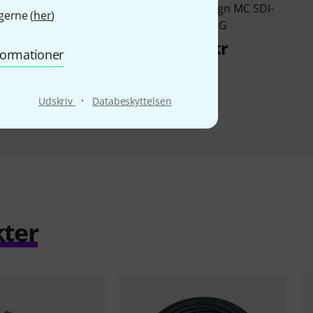
agic Design MC
Blackmagic Design MC SDI-
gerne (
her
)
ct. SDI/HDMI 3G
HDMI 3G
518 kr
499 kr
nformationer
·
Udskriv
Databeskyttelsen
kter