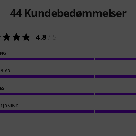
44
Kundebedømmelser
4.8
/ 5
ING
E/LYD
ES
EJDNING