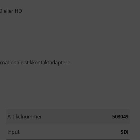
D eller HD
ernationale stikkontaktadaptere
Artikelnummer
508049
Input
SDI