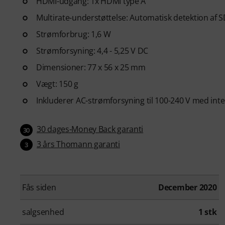
HDMI-udgang: 1x HDMI type A
Multirate-understøttelse: Automatisk detektion af S
Strømforbrug: 1,6 W
Strømforsyning: 4,4 - 5,25 V DC
Dimensioner: 77 x 56 x 25 mm
Vægt: 150 g
Inkluderer AC-strømforsyning til 100-240 V med int
30 dages-Money Back garanti
30
3 års Thomann garanti
3
Fås siden
December 2020
salgsenhed
1 stk