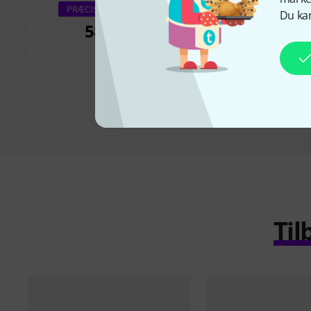
Blackmagic Desig
PRÆCIS DENNE VARE
Du kan
SDI 3G w. 
589 kr
619 k
Til