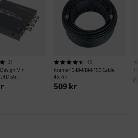
21
15
 Design
Mini
Kramer
C-BM/BM-150 Cable
T
DI Distr.
45.7m
8
kr
509 kr