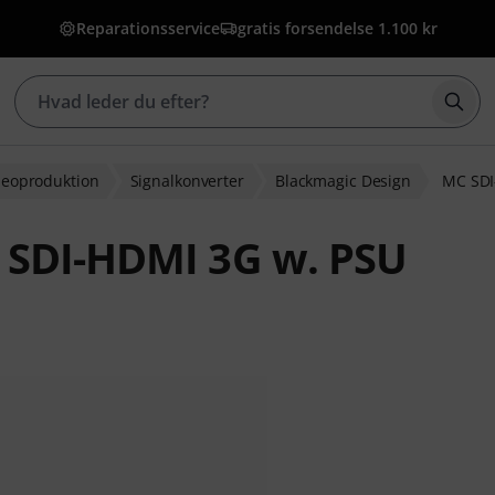
Reparationsservice
gratis forsendelse 1.100 kr
Star
ideoproduktion
Signalkonverter
Blackmagic Design
MC SDI
 SDI-HDMI 3G w. PSU
edømmelser