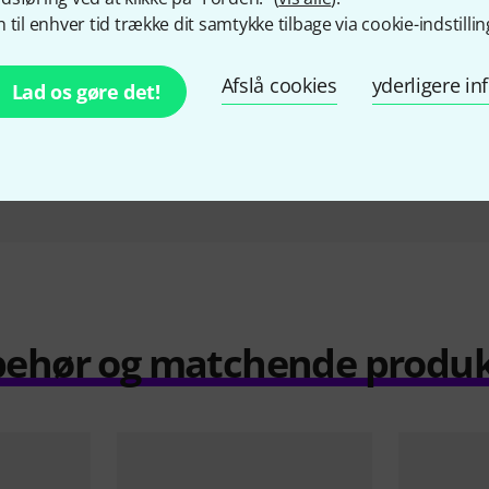
n MC HDMI-
Blackmagic Design MC
Blackm
 til enhver tid trække dit samtykke tilbage via cookie-indstillin
PSU
BiDirect. SDI/HDMI 3G wPSU
BiDire
r
698 kr
Afslå cookies
yderligere i
Lad os gøre det!
Sammenlign
behør og matchende produ