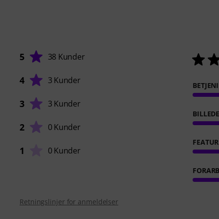
5
38 Kunder
4
3 Kunder
BETJEN
3
3 Kunder
BILLED
2
0 Kunder
FEATUR
1
0 Kunder
FORARB
Retningslinjer for anmeldelser