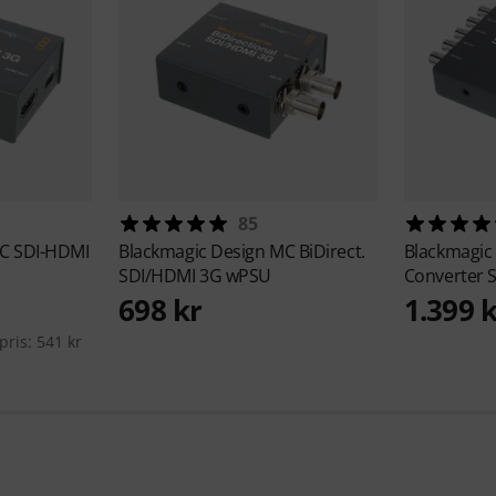
85
C SDI-HDMI
Blackmagic Design
MC BiDirect.
Blackmagic
SDI/HDMI 3G wPSU
Converter S
698 kr
1.399 
ris: 541 kr