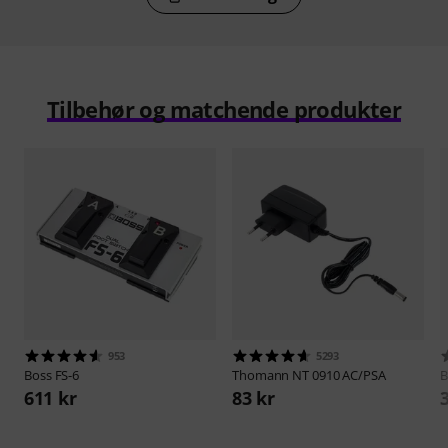
Tilbehør og matchende produkter
953
5293
Boss
FS-6
Thomann
NT 0910 AC/PSA
B
611 kr
83 kr