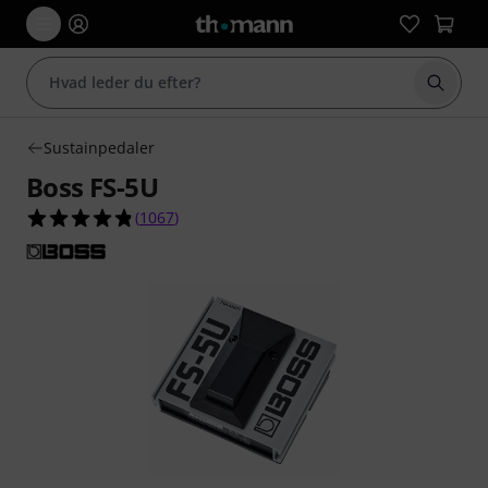
Start 
Sustainpedaler
Boss FS-5U
4.8 ud af 5 stjerner fra 1067 kundebedømmelse
(
1067
)