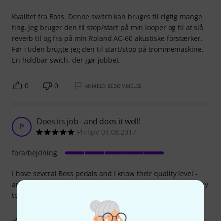
Kvalitet fra Boss. Denne switch kan bruges til rigtig mange
ting. Jeg bruger den til stop/start på min looper og til at slå
reverb til og fra på min Roland AC-60 akustiske forstærker.
Før i tiden brugte jeg den til start/stop på trommemaskine.
En holdbar swich, der gør jobbet
0
0
ANMELD BEDØMMELSE
Does its job - and does it well!
P
PhilipV 01.08.2017
forarbejdning
I have several Boss pedals and I know their quality level -
and this is no exception. It delivers on point and is very easy
to use. I highly recommend it.
0
0
ANMELD BEDØMMELSE