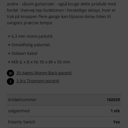
andre - såsom guitarister - også bruge dette produkt med
fordel. Overvej tap-funktionen i forskellige delays, hvor et
tryk på knappen flere gange kan tilpasse delay-tiden til
sangens præcise tempo.
6,3 mm mono-jackstik
Omskiftelig polaritet
Stikbart kabel
Mål (L x B x H): 95 x 89 x 50 mm
30 dages-Money Back garanti
30
3 års Thomann garanti
3
Artikelnummer
102839
salgsenhed
1 stk
Polarity Switch
Yes