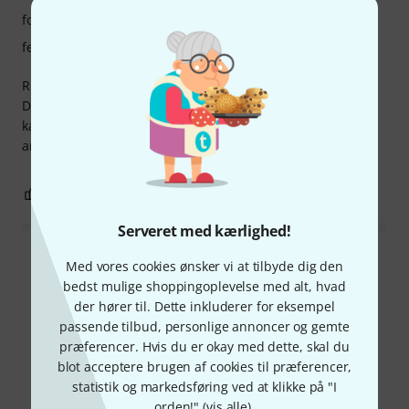
forarbejdning
features
Rigtig god, solidt lavet. Klar, høj lyd. Nemt, behageligt svar.
Den asiatiske tremolo tuning er særlig interessant; Så du
kan spille næsten alle populære melodier meget godt. Kan
anbefale med god samvittighed.
3
1
ANMELD BEDØMMELSE
Serveret med kærlighed!
Læs alle anmeldelser
Med vores cookies ønsker vi at tilbyde dig den
bedst mulige shoppingoplevelse med alt, hvad
der hører til. Dette inkluderer for eksempel
passende tilbud, personlige annoncer og gemte
Vidste du?
præferencer. Hvis du er okay med dette, skal du
blot acceptere brugen af cookies til præferencer,
statistik og markedsføring ved at klikke på "I
Alle
Guide
orden!" (
vis alle
).