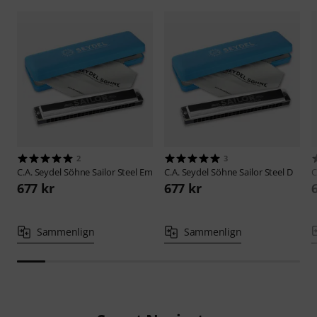
2
3
C.A. Seydel Söhne
Sailor Steel Em
C.A. Seydel Söhne
Sailor Steel D
C
677 kr
677 kr
Sammenlign
Sammenlign