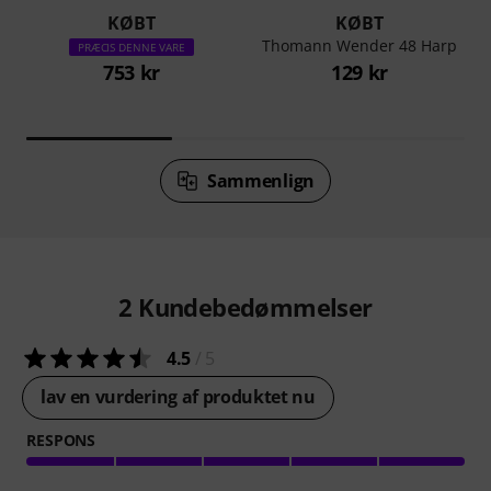
KØBT
KØBT
Thomann Wender 48 Harp
PRÆCIS DENNE VARE
753 kr
129 kr
Sammenlign
2
Kundebedømmelser
4.5
/ 5
lav en vurdering af produktet nu
RESPONS