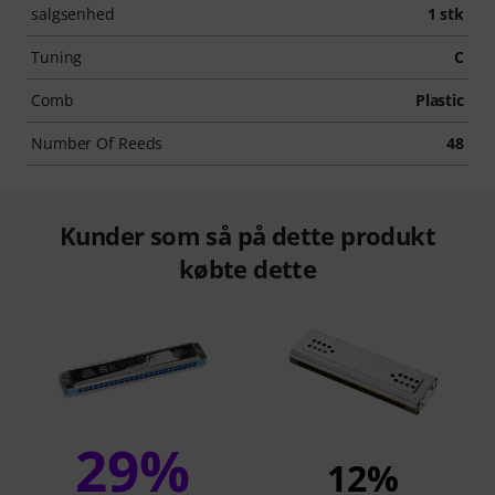
salgsenhed
1 stk
Tuning
C
Comb
Plastic
Number Of Reeds
48
Kunder som så på dette produkt
købte dette
29%
12%