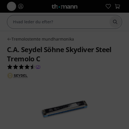
Start 
Tremolostemte mundharmonika
C.A. Seydel Söhne Skydiver Steel
Tremolo C
4.5 ud af 5 stjerner fra 2 kundebedømmelser
(
2
)