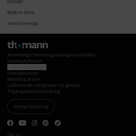
Kontakt
Walk-in Store
Serviceoversigt
Almindelige forretningsbetingelser
/
Kolofon
Databeskyttelsen
Cookie indstillinger
Fortrydelsesret
Bestilling proces
Lovbestemte rettigheder for garanti
Tilgængelighedserklæring
Fortryd bestilling
Om os